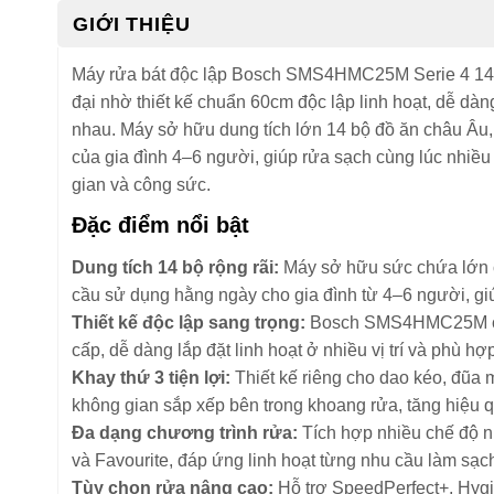
GIỚI THIỆU
Máy rửa bát độc lập Bosch SMS4HMC25M Serie 4 14 b
đại nhờ thiết kế chuẩn 60cm độc lập linh hoạt, dễ dàn
nhau. Máy sở hữu dung tích lớn 14 bộ đồ ăn châu Âu,
của gia đình 4–6 người, giúp rửa sạch cùng lúc nhiều 
gian và công sức.
Đặc điểm nổi bật
Dung tích 14 bộ rộng rãi:
Máy sở hữu sức chứa lớn c
cầu sử dụng hằng ngày cho gia đình từ 4–6 người, gi
Thiết kế độc lập sang trọng:
Bosch SMS4HMC25M có 
cấp, dễ dàng lắp đặt linh hoạt ở nhiều vị trí và phù h
Khay thứ 3 tiện lợi:
Thiết kế riêng cho dao kéo, đũa 
không gian sắp xếp bên trong khoang rửa, tăng hiệu 
Đa dạng chương trình rửa:
Tích hợp nhiều chế độ nh
và Favourite, đáp ứng linh hoạt từng nhu cầu làm sạc
Tùy chọn rửa nâng cao:
Hỗ trợ SpeedPerfect+, Hygi