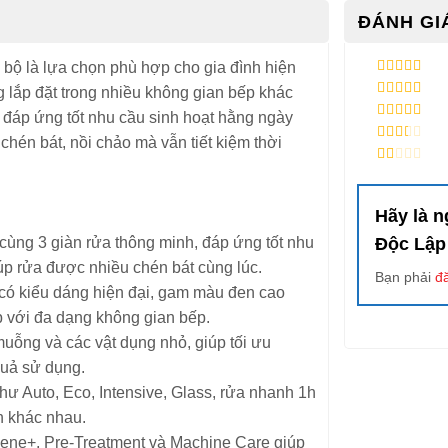
ĐÁNH GIÁ
ộ là lựa chọn phù hợp cho gia đình hiện
5
/ 5 điểm
g lắp đặt trong nhiều không gian bếp khác
4
/ 5 điểm
 đáp ứng tốt nhu cầu sinh hoạt hằng ngày
3
/ 5
chén bát, nồi chảo mà vẫn tiết kiệm thời
điểm
2
/ 5
điểm
1
/
5
điểm
Hãy là n
ùng 3 giàn rửa thông minh, đáp ứng tốt nhu
Độc Lập
úp rửa được nhiều chén bát cùng lúc.
Bạn phải
đ
kiểu dáng hiện đại, gam màu đen cao
ợp với đa dạng không gian bếp.
muỗng và các vật dụng nhỏ, giúp tối ưu
quả sử dụng.
ư Auto, Eco, Intensive, Glass, rửa nhanh 1h
h khác nhau.
ene+, Pre-Treatment và Machine Care giúp