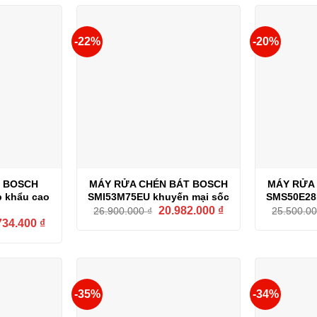
-22%
-20%
 BOSCH
MÁY RỬA CHÉN BÁT BOSCH
MÁY RỬA
 khẩu cao
SMI53M75EU khuyến mại sốc
SMS50E28E
Giá
Giá
20.982.000
₫
26.900.000
₫
25.500.0
gốc
hiện
Giá
734.400
₫
là:
tại
hiện
26.900.000 ₫.
là:
tại
20.982.000 ₫.
68.000 ₫.
là:
35.734.400 ₫.
-35%
-34%