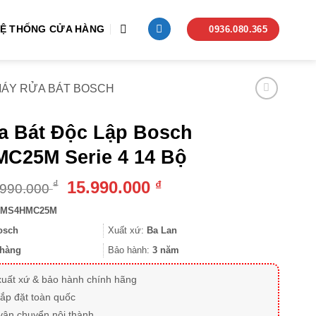
Ệ THỐNG CỬA HÀNG
0936.080.365
ÁY RỬA BÁT BOSCH
a Bát Độc Lập Bosch
C25M Serie 4 14 Bộ
Giá
Giá
15.990.000
₫
₫
.990.000
gốc
hiện
MS4HMC25M
là:
tại
25.990.000 ₫.
là:
osch
Xuất xứ:
Ba Lan
15.990.000 ₫.
hàng
Bảo hành:
3 năm
xuất xứ & bảo hành chính hãng
lắp đặt toàn quốc
vận chuyển nội thành