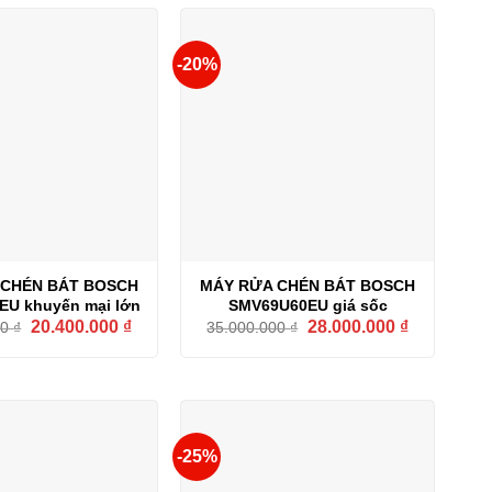
-20%
 CHÉN BÁT BOSCH
MÁY RỬA CHÉN BÁT BOSCH
U khuyến mại lớn
SMV69U60EU giá sốc
Giá
Giá
Giá
Giá
20.400.000
₫
28.000.000
₫
00
₫
35.000.000
₫
gốc
hiện
gốc
hiện
là:
tại
là:
tại
25.500.000 ₫.
là:
35.000.000 ₫.
là:
20.400.000 ₫.
28.000.000 
-25%