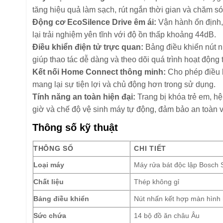
tăng hiệu quả làm sạch, rút ngắn thời gian và chăm só
Động cơ EcoSilence Drive êm ái:
Vận hành ổn định, 
lại trải nghiệm yên tĩnh với độ ồn thấp khoảng 44dB.
Điều khiển điện tử trực quan:
Bảng điều khiển nút n
giúp thao tác dễ dàng và theo dõi quá trình hoạt động 
Kết nối Home Connect thông minh:
Cho phép điều k
mang lại sự tiện lợi và chủ động hơn trong sử dụng.
Tính năng an toàn hiện đại:
Trang bị khóa trẻ em, hệ
giờ và chế độ vệ sinh máy tự động, đảm bảo an toàn và
Thông số kỹ thuật
THÔNG SỐ
CHI TIẾT
Loại máy
Máy rửa bát độc lập Bosch 
Chất liệu
Thép không gỉ
Bảng điều khiển
Nút nhấn kết hợp màn hình h
Sức chứa
14 bộ đồ ăn châu Âu