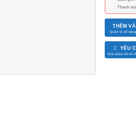
Thanh toá
THÊM VÀ
YÊU 