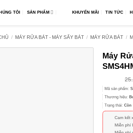
CHÚNG TÔI
SẢN PHẨM
KHUYẾN MÃI
TIN TỨC
H
CHỦ
/
MÁY RỬA BÁT - MÁY SẤY BÁT
/
MÁY RỬA BÁT
/
M
Máy Rử
SMS4HM
25
Mã sản phẩm:
S
Thương hiệu:
B
Trạng thái:
Còn 
Cam kết 
Miễn phí 
Miễn phí 