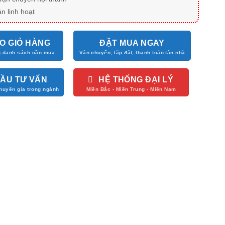
n linh hoạt
O GIỎ HÀNG
ĐẶT MUA NGAY
CẦU TƯ VẤN
HỆ THỐNG ĐẠI LÝ