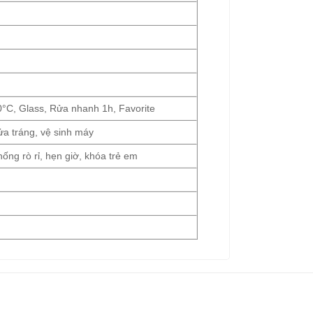
0°C, Glass, Rửa nhanh 1h, Favorite
ửa tráng, vệ sinh máy
ng rò rỉ, hẹn giờ, khóa trẻ em