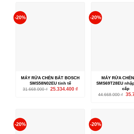
-20%
-20%
MÁY RỬA CHÉN BÁT BOSCH
MÁY RỬA CHÉN
SMS58N02EU tinh tế
SMS69T28EU nhập
Giá
Giá
cấp
25.334.400
₫
31.668.000
₫
gốc
hiện
Giá
35.
44.668.000
₫
là:
tại
gốc
31.668.000 ₫.
là:
là:
25.334.400 ₫.
44.6
-20%
-20%