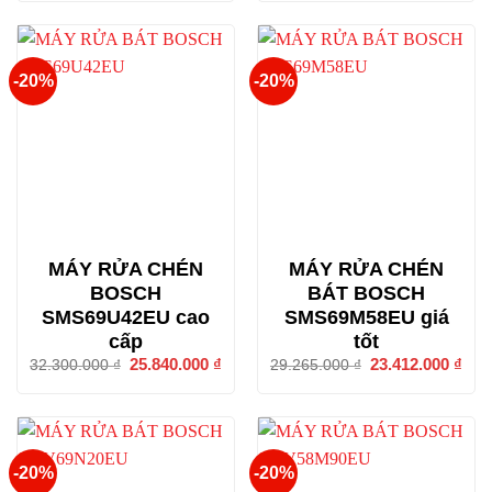
44.668.000 ₫.
là:
29.290.000 ₫.
là:
35.734.400 ₫.
23.4
-20%
-20%
MÁY RỬA CHÉN
MÁY RỬA CHÉN
BOSCH
BÁT BOSCH
SMS69U42EU cao
SMS69M58EU giá
cấp
tốt
Giá
25.840.000
₫
Giá
Giá
23.412.000
₫
Giá
32.300.000
₫
29.265.000
₫
gốc
hiện
gốc
hiện
là:
tại
là:
tại
32.300.000 ₫.
là:
29.265.000 ₫.
là:
25.840.000 ₫.
23.4
-20%
-20%