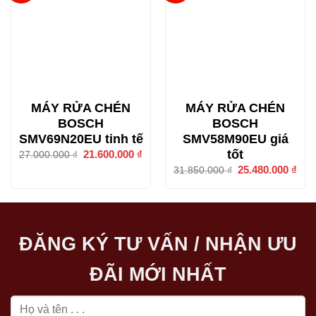
MÁY RỬA CHÉN
MÁY RỬA CHÉN
BOSCH
BOSCH
SMV69N20EU tinh tế
SMV58M90EU giá
tốt
Giá
21.600.000
₫
Giá
27.000.000
₫
gốc
hiện
Giá
25.480.000
₫
Giá
31.850.000
₫
là:
tại
gốc
hiện
27.000.000 ₫.
là:
là:
tại
21.600.000 ₫.
31.850.000 ₫.
là:
25.4
ĐĂNG KÝ TƯ VẤN / NHẬN ƯU
ĐÃI MỚI NHẤT