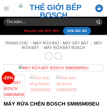
Skip
to
content
Tìm
kiếm:
Khuyến mãi HOT 50%
0936.080.365
TRANG CHỦ
/
MÁY RỬA BÁT - MÁY SẤY BÁT
/
MÁY
RỬA BÁT
/
MÁY RỬA BÁT BOSCH
-20%
MÁY RỬA CHÉN BOSCH SMI65M05EU