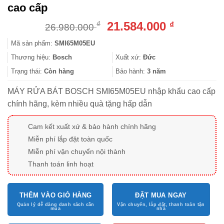
cao cấp
Giá
Giá
21.584.000
₫
₫
26.980.000
gốc
hiện
Mã sản phẩm:
SMI65M05EU
là:
tại
26.980.000 ₫.
là:
Thương hiệu:
Bosch
Xuất xứ:
Đức
21.584.000
Trạng thái:
Còn hàng
Bảo hành:
3 năm
MÁY RỬA BÁT BOSCH SMI65M05EU nhập khẩu cao cấp
chính hãng, kèm nhiều quà tặng hấp dẫn
Cam kết xuất xứ & bảo hành chính hãng
Miễn phí lắp đặt toàn quốc
Miễn phí vận chuyển nội thành
Thanh toán linh hoạt
THÊM VÀO GIỎ HÀNG
ĐẶT MUA NGAY