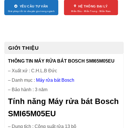
YÊU CẦU TƯ VẤN
HỆ THỐNG ĐẠI LÝ
GIỚI THIỆU
THÔNG TIN MÁY RỬA BÁT BOSCH SMI65M05EU
– Xuất xứ : C.H.L.B Đức
– Danh mục :
Máy rửa bát Bosch
– Bảo hành : 3 năm
Tính năng Máy rửa bát Bosch
SMI65M05EU
– Dung tích : Công suất rửa 13 bộ