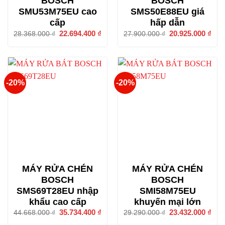
BOSCH
BOSCH
SMU53M75EU cao
SMS50E88EU giá
cấp
hấp dẫn
Giá
22.694.400
₫
Giá
Giá
20.925.000
₫
Giá
28.368.000
₫
27.900.000
₫
gốc
hiện
gốc
hiện
là:
tại
là:
tại
28.368.000 ₫.
là:
27.900.000 ₫.
là:
22.694.400 ₫.
20.9
-20%
-20%
MÁY RỬA CHÉN
MÁY RỬA CHÉN
BOSCH
BOSCH
SMS69T28EU nhập
SMI58M75EU
khẩu cao cấp
khuyến mại lớn
Giá
35.734.400
₫
Giá
Giá
23.432.000
₫
Giá
44.668.000
₫
29.290.000
₫
gốc
hiện
gốc
hiện
là:
tại
là:
tại