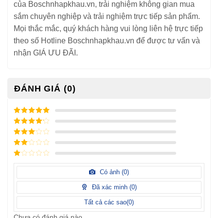
của Boschnhapkhau.vn, trải nghiệm không gian mua
sắm chuyên nghiệp và trải nghiệm trực tiếp sản phẩm.
Mọi thắc mắc, quý khách hàng vui lòng liên hệ trực tiếp
theo số Hotline Boschnhapkhau.vn để được tư vấn và
nhận GIÁ ƯU ĐÃI.
ĐÁNH GIÁ (0)
5
/ 5 điểm
4
/ 5
điểm
3
/ 5
điểm
2
/
5
1
điểm
/
Có ảnh (
0
)
5
điểm
Đã xác minh (
0
)
Tất cả các sao(
0
)
Chưa có đánh giá nào.