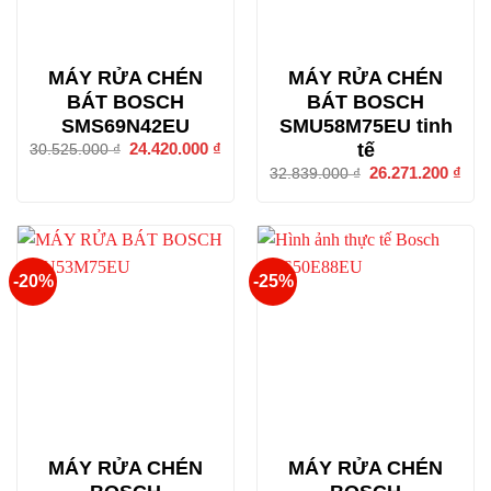
MÁY RỬA CHÉN
MÁY RỬA CHÉN
BÁT BOSCH
BÁT BOSCH
SMS69N42EU
SMU58M75EU tinh
tế
Giá
24.420.000
₫
Giá
30.525.000
₫
gốc
hiện
Giá
26.271.200
₫
Giá
32.839.000
₫
là:
tại
gốc
hiện
30.525.000 ₫.
là:
là:
tại
24.420.000 ₫.
32.839.000 ₫.
là:
26.2
-20%
-25%
MÁY RỬA CHÉN
MÁY RỬA CHÉN