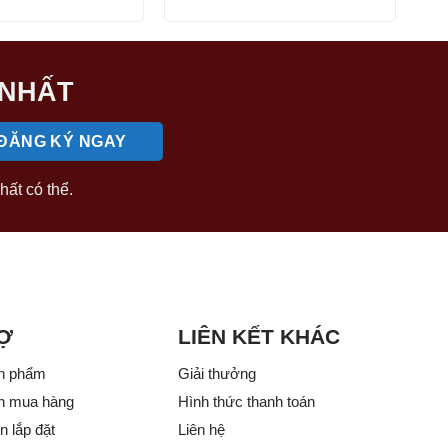
là:
tại
là:
tại
21.000.000 ₫.
là:
43.300.000 ₫.
là:
15.750.000 ₫.
28.500.000 
 NHẤT
hất có thể.
Ợ
LIÊN KẾT KHÁC
n phẩm
Giải thưởng
n mua hàng
Hình thức thanh toán
 lắp đặt
Liên hệ