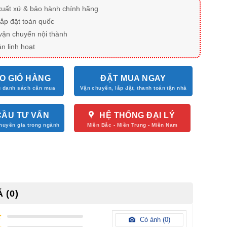
xuất xứ & bảo hành chính hãng
lắp đặt toàn quốc
vận chuyển nội thành
n linh hoạt
O GIỎ HÀNG
ĐẶT MUA NGAY
CẦU TƯ VẤN
HỆ THỐNG ĐẠI LÝ
 (0)
Có ảnh (
0
)