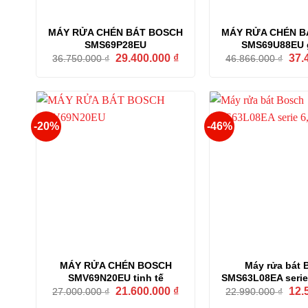
MÁY RỬA CHÉN BÁT BOSCH
MÁY RỬA CHÉN B
SMS69P28EU
SMS69U88EU g
Giá
Giá
Giá
29.400.000
₫
37.
36.750.000
₫
46.866.000
₫
gốc
hiện
gốc
là:
tại
là:
36.750.000 ₫.
là:
46.8
29.400.000 ₫.
-20%
-46%
MÁY RỬA CHÉN BOSCH
Máy rửa bát 
SMV69N20EU tinh tế
SMS63L08EA serie 
Giá
Giá
Giá
21.600.000
₫
12.
27.000.000
₫
22.990.000
₫
gốc
hiện
gốc