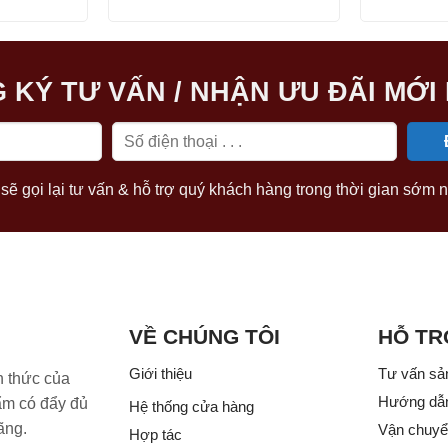
tại
gốc
hiện
90.000 ₫.
là:
là:
tại
12.500.000 ₫.
44.668.000 ₫.
là:
35.734.400 ₫.
 KÝ TƯ VẤN / NHẬN ƯU ĐÃI MỚI
sẽ gọi lại tư vấn & hỗ trợ quý khách hàng trong thời gian sớm n
VỀ CHÚNG TÔI
HỖ TR
Giới thiệu
Tư vấn sả
h thức của
Hướng dẫ
 có đẩy đủ
Hệ thống cửa hàng
ãng.
Vận chuyển
Hợp tác