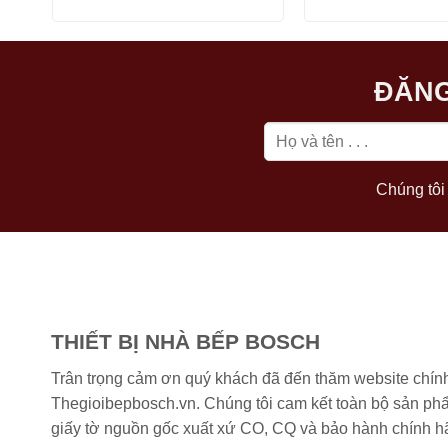
là:
tại
là:
27.000.000 ₫.
là:
22.9
21.600.000 ₫.
ĐĂNG
Chúng tôi 
THIẾT BỊ NHÀ BẾP BOSCH
Trân trọng cảm ơn quý khách đã đến thăm website chín
Thegioibepbosch.vn. Chúng tôi cam kết toàn bộ sản phẩm
giấy tờ nguồn gốc xuất xứ CO, CQ và bảo hành chính h