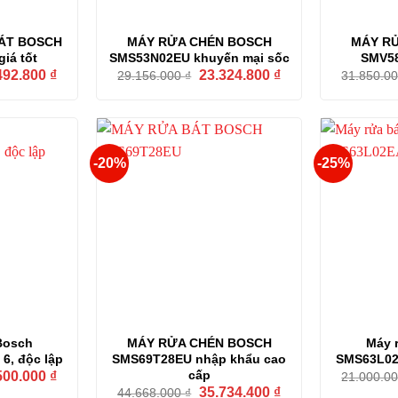
ÁT BOSCH
MÁY RỬA CHÉN BOSCH
MÁY R
iá tốt
SMS53N02EU khuyến mại sốc
SMV58
Giá
Giá
Giá
492.800
₫
23.324.800
₫
29.156.000
₫
31.850.0
hiện
gốc
hiện
tại
là:
tại
66.000 ₫.
là:
29.156.000 ₫.
là:
37.492.800 ₫.
23.324.800 ₫.
-20%
-25%
Bosch
MÁY RỬA CHÉN BOSCH
Máy 
6, độc lập
SMS69T28EU nhập khẩu cao
SMS63L02E
Giá
cấp
500.000
₫
21.000.0
hiện
Giá
Giá
35.734.400
₫
44.668.000
₫