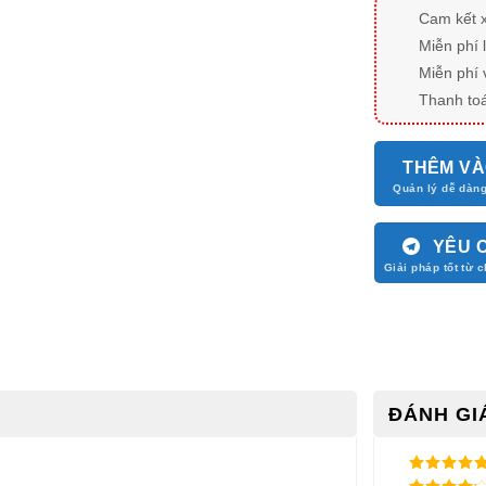
Cam kết 
Miễn phí 
Miễn phí 
Thanh toá
THÊM VÀ
YÊU 
ĐÁNH GIÁ
5
/ 5 điểm