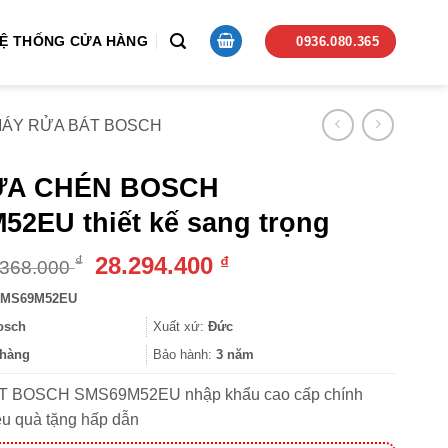
Ệ THỐNG CỬA HÀNG
0936.080.365
ÁY RỬA BÁT BOSCH
ỬA CHÉN BOSCH
2EU thiết kế sang trọng
Giá
Giá
28.294.400
₫
₫
.368.000
gốc
hiện
MS69M52EU
là:
tại
35.368.000 ₫.
là:
osch
Xuất xứ:
Đức
28.294.400 ₫.
hàng
Bảo hành:
3 năm
 BOSCH SMS69M52EU nhập khẩu cao cấp chính
u quà tặng hấp dẫn