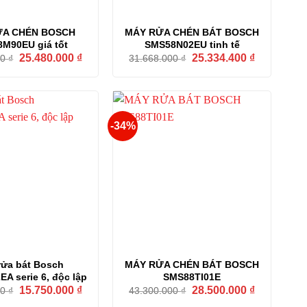
ỬA CHÉN BOSCH
MÁY RỬA CHÉN BÁT BOSCH
M90EU giá tốt
SMS58N02EU tinh tế
Giá
Giá
Giá
Giá
25.480.000
₫
25.334.400
₫
00
₫
31.668.000
₫
gốc
hiện
gốc
hiện
là:
tại
là:
tại
31.850.000 ₫.
là:
31.668.000 ₫.
là:
25.480.000 ₫.
25.334.400 
-34%
rửa bát Bosch
MÁY RỬA CHÉN BÁT BOSCH
A serie 6, độc lập
SMS88TI01E
Giá
Giá
Giá
Giá
15.750.000
₫
28.500.000
₫
00
₫
43.300.000
₫
gốc
hiện
gốc
hiện