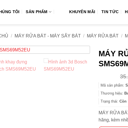
CHÚNG TÔI
SẢN PHẨM
KHUYẾN MÃI
TIN TỨC
H
CHỦ
/
MÁY RỬA BÁT - MÁY SẤY BÁT
/
MÁY RỬA BÁT
/
M
MÁY R
SMS69M5
35
Mã sản phẩm:
S
Thương hiệu:
B
Trạng thái:
Còn 
MÁY RỬA BÁT
hãng, kèm nhề