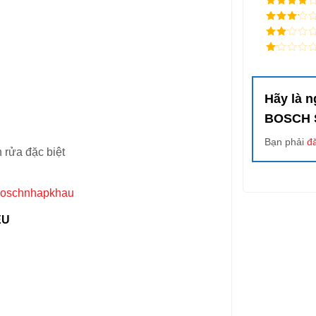
4
/ 5
điểm
3
/ 5
điểm
2
/
5
1
điểm
/
5
điểm
Hãy là 
BOSCH S
Bạn phải
đ
 rửa đặc biệt
EU