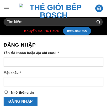
Skip
to
content
Tìm
kiếm:
Khuyến mãi HOT 50%
0936.080.365
ĐĂNG NHẬP
Tên tài khoản hoặc địa chỉ email
*
Mật khẩu
*
Nhớ thông tin
ĐĂNG NHẬP