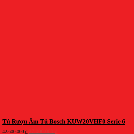
Tủ Rượu Âm Tủ Bosch KUW20VHF0 Serie 6
Giá
Giá
27.000.000
₫
42.600.000
₫