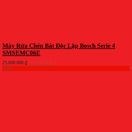
Máy Rửa Chén Bát Độc Lập Bosch Serie 4
SMSEMC06E
Giá
Giá
18.800.000
₫
25.000.000
₫
gốc
hiện
-11%
là:
tại
25.000.000 ₫.
là:
18.800.000 ₫.