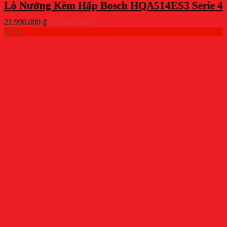
Lò Nướng Kèm Hấp Bosch HQA514ES3 Serie 4
Giá
Giá
15.990.000
₫
21.990.000
₫
gốc
hiện
-27%
là:
tại
21.990.000 ₫.
là:
15.990.000 ₫.