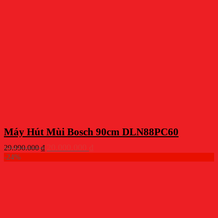
Máy Hút Mùi Bosch 90cm DLN88PC60
Giá
Giá
20.000.000
₫
29.990.000
₫
gốc
hiện
-24%
là:
tại
29.990.000 ₫.
là:
20.000.000 ₫.