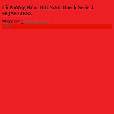
Lò Nướng Kèm Hơi Nước Bosch Serie 4
HQA574ES3
Giá
Giá
18.790.000
₫
25.900.000
₫
gốc
hiện
-21%
là:
tại
25.900.000 ₫.
là:
18.790.000 ₫.