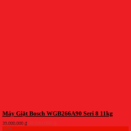
Máy Giặt Bosch WGB266A90 Seri 8 11kg
Giá
Giá
30.000.000
₫
39.000.000
₫
gốc
hiện
-37%