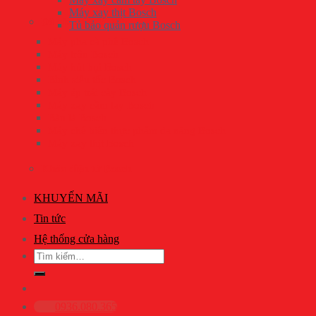
Máy xay thịt Bosch
Đồ gia dụng Bosch
Tủ bảo quản rượu Bosch
Máy pha cà phê Bosch
Máy trộn Bosch
Máy hút bụi Bosch
Bình siêu tốc Bosch
Máy ép trái cây Bosch
Máy xay cầm tay Bosch
Bàn là Bosch
Máy chế biến thực phẩm đa năng Bosch
Máy xay thịt Bosch
Khóa điện tử Bosch
KHUYẾN MÃI
Tin tức
Hệ thống cửa hàng
Tìm
kiếm:
0936.080.365