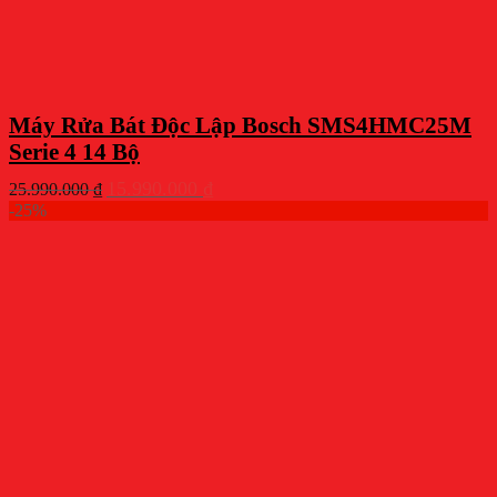
Máy Rửa Bát Độc Lập Bosch SMS4HMC25M
Serie 4 14 Bộ
Giá
Giá
15.990.000
₫
25.990.000
₫
gốc
hiện
-25%
là:
tại
25.990.000 ₫.
là:
15.990.000 ₫.