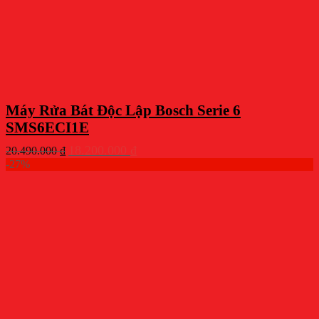
Máy Rửa Bát Độc Lập Bosch Serie 6
SMS6ECI1E
Giá
Giá
18.200.000
₫
20.490.000
₫
gốc
hiện
-27%
là:
tại
20.490.000 ₫.
là:
18.200.000 ₫.