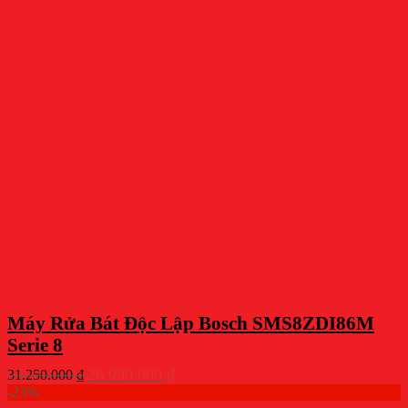
Máy Rửa Bát Độc Lập Bosch SMS8ZDI86M
Serie 8
Giá
Giá
26.990.000
₫
31.250.000
₫
gốc
hiện
-23%
là:
tại