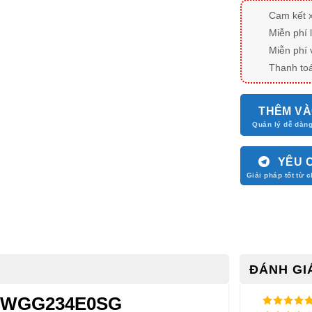
Cam kết 
Miễn phí 
Miễn phí 
Thanh toá
THÊM VÀ
YÊU 
ĐÁNH GIÁ
H WGG234E0SG