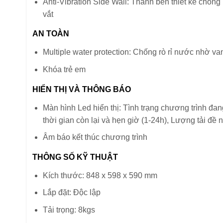
Anti-Vibration Side Wall: Thành bên thiết kế chống 
vắt
AN TOÀN
Multiple water protection: Chống rò rỉ nước nhờ van
Khóa trẻ em
HIỂN THỊ VÀ THÔNG BÁO
Màn hình Led hiển thị: Tình trạng chương trình đan
thời gian còn lại và hẹn giờ (1-24h), Lượng tải đề 
Âm báo kết thúc chương trình
THÔNG SỐ KỸ THUẬT
Kích thước: 848 x 598 x 590 mm
Lắp đặt: Độc lập
Tải trọng: 8kgs