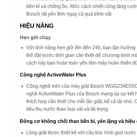
bền bỉ và chống ồn. Mức cách nhiệt cũng tăng cườ
Bosch rất yên tĩnh ngay cả quá trình vắt
HIỆU NĂNG
Hẹn giờ chạy
Với tính năng hẹn giờ lên đến 24h, bạn tận hưởng 
thể đặt trước thời gian cần thiết để chương trìn
cách này bạn hoàn toàn yên tâm máy hoàn thiện đ
Công nghệ ActiveWater Plus
Công nghệ mới của máy giặt Bosch WGG234E0SG g
nghệ ActiveWater Plus của Bosch mang lại sự kết
thích hợp cần thiết cho mỗi lần giặt, kể cả tải nhỏ
tiêu thụ nước theo loại vải và tải trọng
Đông cơ không chổi than bền bỉ, yên lặng và hiệu
Lồng giặt được thiết kế với cấu trúc hình giọt nư