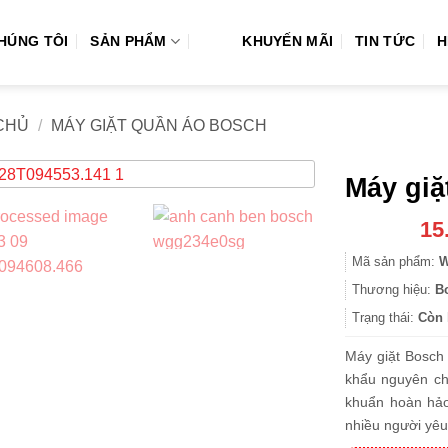
CHÚNG TÔI
SẢN PHẨM
KHUYẾN MÃI
TIN TỨC
H
CHỦ
/
MÁY GIẶT QUẦN ÁO BOSCH
Máy gi
15
Mã sản phẩm:
W
Thương hiệu:
B
Trạng thái:
Còn 
Máy giặt Bosch
khẩu nguyên chi
khuẩn hoàn hảo
nhiều người yêu 