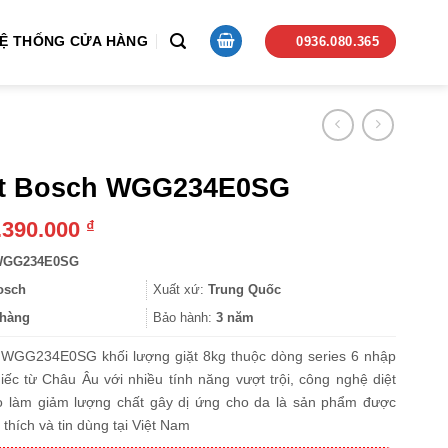
Ệ THỐNG CỬA HÀNG
0936.080.365
ặt Bosch WGG234E0SG
.390.000
₫
GG234E0SG
osch
Xuất xứ:
Trung Quốc
hàng
Bảo hành:
3 năm
 WGG234E0SG khối lượng giặt 8kg thuộc dòng series 6 nhập
ếc từ Châu Âu với nhiều tính năng vượt trội, công nghệ diệt
 làm giảm lượng chất gây dị ứng cho da là sản phẩm được
thích và tin dùng tại Việt Nam