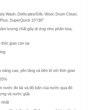
ily Wash, Dellicates/Silk, Wool, Drum Clean,
yPlus, SuperQuick 15″/30″
giảm lượng chất gây dị ứng như phấn hoa,
 thời gian còn lại
ộng
năng cao, yên lặng và bền bỉ với thời gian
 65%
n nước đo tải và độ bẩn của nước qua đó
ượng và nước giặt
t nhất