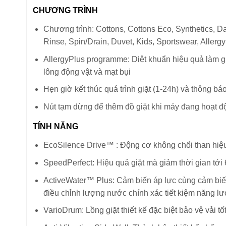
CHƯƠNG TRÌNH
Chương trình: Cottons, Cottons Eco, Synthetics, Da
Rinse, Spin/Drain, Duvet, Kids, Sportswear, Allerg
AllergyPlus programme: Diệt khuẩn hiệu quả làm 
lông động vật và mạt bụi
Hẹn giờ kết thúc quá trình giặt (1-24h) và thông báo
Nút tạm dừng để thêm đồ giặt khi máy đang hoạt đ
TÍNH NĂNG
EcoSilence Drive™ : Động cơ không chổi than hiệu 
SpeedPerfect: Hiệu quả giặt mà giảm thời gian tới
ActiveWater™ Plus: Cảm biến áp lực cùng cảm biế
điều chỉnh lượng nước chính xác tiết kiệm năng l
VarioDrum: Lồng giặt thiết kế đặc biệt bảo vệ vải tố