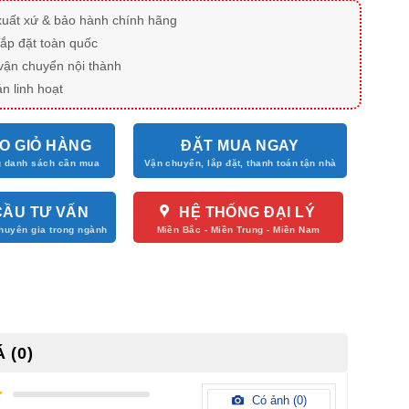
xuất xứ & bảo hành chính hãng
lắp đặt toàn quốc
vận chuyển nội thành
n linh hoạt
O GIỎ HÀNG
ĐẶT MUA NGAY
CẦU TƯ VẤN
HỆ THỐNG ĐẠI LÝ
 (0)
Có ảnh (
0
)