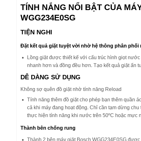
TÍNH NẮNG NỔI BẬT CỦA MÁ
WGG234E0SG
TIỆN NGHI
Đặt kết quả giặt tuyệt vời nhờ hệ thông phân phối
Lồng giặt được thiết kế với cấu trúc hình giọt nư
nhanh hơn và đồng đều hơn. Tạo kết quả giặt ấn 
DỄ DÀNG SỬ DỤNG
Không sợ quên đồ giặt nhờ tính năng Reload
Tính năng thêm đồ giặt cho phép bạn thêm quần áo 
cả khi máy đang hoạt động. Chỉ cần tạm dừng chu t
thực hiện tính năng khi nước trên 50ºC hoặc mực 
Thành bên chống rung
Thành 2 bên máy giặt Bosch WGG234E0SG được thi