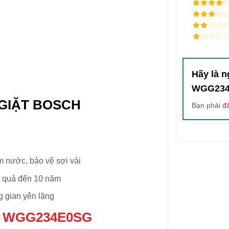
5
/ 5 điểm
4
/ 5
điểm
3
/ 5
điểm
2
/
5
1
điểm
/
5
điểm
Hãy là n
WGG23
 GIẶT BOSCH
Bạn phải
đ
ệm nước, bảo vệ sợi vải
u quả đến 10 năm
g gian yên lặng