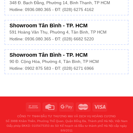
348 Đ. Bạch Đằng, Phường 14, Bình Thạnh, TP HCM
Hotline:
0936.080.365
- ĐT: (028) 6275 4162
Showroom Tân Bình - TP. HCM
591 Hoàng Văn Thụ, Phường 4, Tân Bình, TP HCM
Hotline:
0936.080.365
- ĐT: (028) 6682 5220
Showroom Tân Bình - TP. HCM
90 Đ. Cộng Hòa, Phường 4, Tân Bình, TP HCM
Hotline: 0902 875 583 - ĐT: (028) 6271 6966
CÔNG TY TNHH ĐẦU TƯ THƯƠNG MẠI VÀ DỊCH VỤ HOÀNG CƯƠNG
Số 398B Khâm Thiên, Phường Thổ Quan, Quận Đống Đa, Thành phố Hà Nội, Việt Nam
Giấy phép ĐKKD: 0105475353 do Sở Kế hoạch và Đầu tư thành phố Hà Nội cấp ngày
8/9/2011