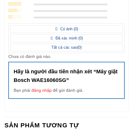
4
/ 5 điểm
3
/ 5
điểm
2
/ 5
điểm
1
/
5
Có ảnh (
0
)
điểm
Đã xác minh (
0
)
Tất cả các sao(
0
)
Chưa có đánh giá nào.
Hãy là người đầu tiên nhận xét “Máy giặt
Bosch WAE16060SG”
Bạn phải
đăng nhập
để gửi đánh giá.
SẢN PHẨM TƯƠNG TỰ