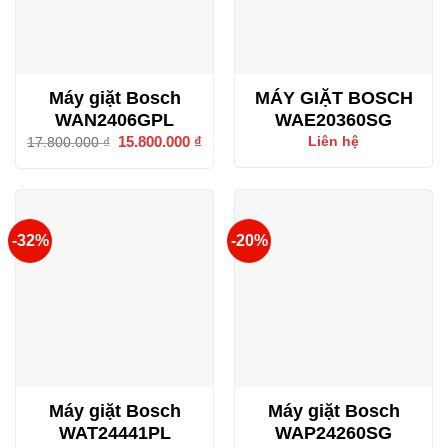
Máy giặt Bosch
MÁY GIẶT BOSCH
WAN2406GPL
WAE20360SG
Giá
15.800.000
₫
Giá
Liên hệ
17.800.000
₫
gốc
hiện
là:
tại
17.800.000 ₫.
là:
15.800.000 ₫.
-32%
-20%
Máy giặt Bosch
Máy giặt Bosch
WAT24441PL
WAP24260SG