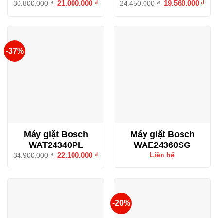
Giá
21.000.000
₫
Giá
Giá
19.560.000
₫
Giá
30.800.000
₫
24.450.000
₫
gốc
hiện
gốc
hiện
là:
tại
là:
tại
30.800.000 ₫.
là:
24.450.000 ₫.
là:
21.000.000 ₫.
19.5
-37%
Máy giặt Bosch
Máy giặt Bosch
WAT24340PL
WAE24360SG
Giá
22.100.000
₫
Giá
Liên hệ
34.900.000
₫
gốc
hiện
là:
tại
34.900.000 ₫.
là:
22.100.000 ₫.
-20%