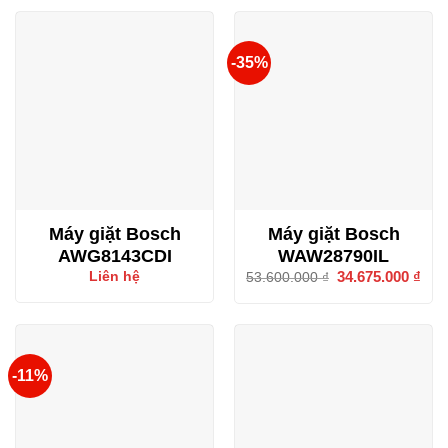
-35%
Máy giặt Bosch
Máy giặt Bosch
AWG8143CDI
WAW28790IL
Giá
34.675.000
₫
Giá
Liên hệ
53.600.000
₫
gốc
hiện
là:
tại
53.600.000 ₫.
là:
34.6
-11%