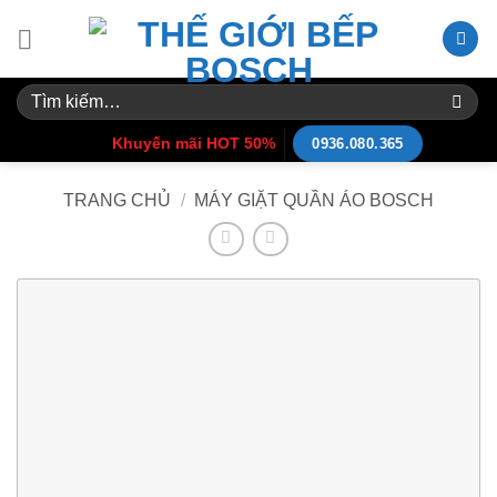
Skip
to
content
Tìm
kiếm:
Khuyến mãi HOT 50%
0936.080.365
TRANG CHỦ
/
MÁY GIẶT QUẦN ÁO BOSCH