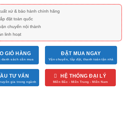
xuất xứ & bảo hành chính hãng
lắp đặt toàn quốc
vận chuyển nội thành
n linh hoạt
O GIỎ HÀNG
ĐẶT MUA NGAY
CẦU TƯ VẤN
HỆ THỐNG ĐẠI LÝ