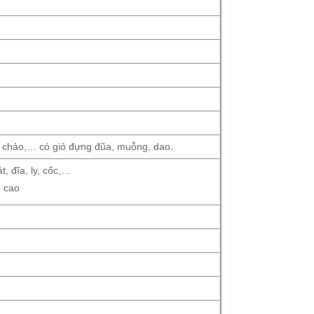
, chảo,… có giỏ đựng đũa, muỗng, dao.
t, đĩa, ly, cốc,…
u cao