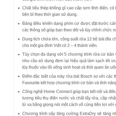
Chất liệu thép không gỉ cao cấp sơn tĩnh điện, có
bền bỉ theo thời gian sử dụng.
Bảng điều khiển dạng phím cơ được đặt trước cán
các thông số giúp bạn theo dõi và tùy chỉnh chức n
Dung tích chứa lớn, công suất rửa 12 bộ bát đĩa 
cho một gia đình Việt có 2 – 4 thành viên.
Tùy chọn đa dạng với 5 chương trình rửa cơ bản v
nhu cầu sử dụng đem lại hiệu quả làm sạch tối ư
tùy thuộc vào lối sống sinh hoạt và thói quen ăn uố
Điểm đặc biệt của máy rửa bát Bosch so với các t
Favourite kết hợp chương trình cơ bản và tính năng
Công nghệ Home Connect giúp bạn kết nối và điều 
lượng tiêu thụ điện nước và chất tẩy rửa, cập nhật
từ xa bằng giọng nói một cách vô cùng tiện lợi với 
Chương trình sấy tăng cường ExtraDry sẽ tăng nhi