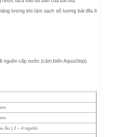
 nước dựa vào độ bẩn của bát đĩa.
ăng lượng khi làm sạch số lượng bát đĩa ít
 về nguồn cấp nước (cảm biến AquaStop).
 mm
 mm
u Âu ( 2 – 4 người)