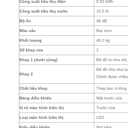
Công suất tiêu thụ điện
0.92 kWh
Công suất tiêu thụ nước
10.5 lít
Độ ồn
48 dB
Màu sắc
Bạc inox
Khối lượng
45.1 kg
Số khay rửa
2
Khay 1 (dưới cùng)
Để đồ to như nồi
Để đồ nhỏ như bá
Khay 2
Chỉnh được chiề
Chất liệu khay
Thép bọc ni lông
Bảng điều khiển
Mặt trước cửa
Vị trí màn hình hiển thị
Trước cửa
Loại màn hình hiển thị
LED
Kiểu điều khiển
Nút bấm