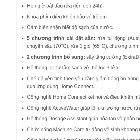
Hẹn giờ bắt đầu rửa (lên đến 24h).
Khóa phím điều khiển bảo vệ trẻ em.
Cảm biến nhận biết độ sạch của nước.
5 chương trình cài đặt sẵn:
rửa tự động (Auto 
chuyên sâu (70°C), rửa 1 giờ (65°C), chương trình r
2 chương trình bổ sung:
sấy tăng cường (ExtraDr
Hệ thống lọc tự làm sạch với bộ lọc 3 lớp.
Chế độ yên tĩnh theo yêu cầu: giảm tiếng ồn trong
qua ứng dụng Home Connect.
Công nghệ Home Connect kết nối và điều khiển máy
Công nghệ ActiveWater giúp tối ưu lượng nước rửa
Hệ thống Dosage Assistant giúp hòa tan và phân bổ
Chức năng Machine Care tự động vệ sinh khoang 