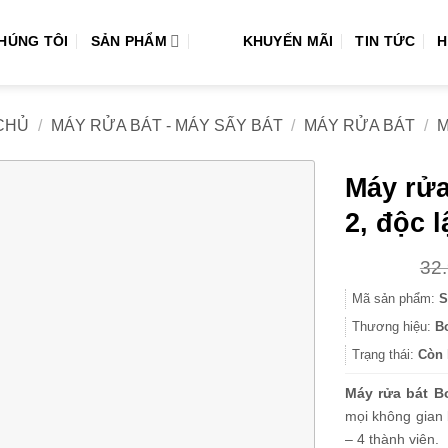
CHÚNG TÔI
SẢN PHẨM
KHUYẾN MÃI
TIN TỨC
H
CHỦ
/
MÁY RỬA BÁT - MÁY SẤY BÁT
/
MÁY RỬA BÁT
/
M
Máy rửa
2, độc l
32
Mã sản phẩm:
S
Thương hiệu:
B
Trạng thái:
Còn 
Máy rửa bát B
mọi không gian 
– 4 thành viên.