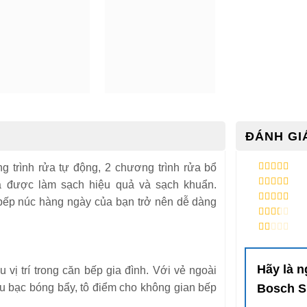
ĐÁNH GIÁ
g trình rửa tự động, 2 chương trình rửa bổ
5
/ 5 điểm
a được làm sạch hiệu quả và sạch khuẩn.
4
/ 5 điểm
c bếp núc hàng ngày của bạn trở nên dễ dàng
3
/ 5
điểm
2
/ 5
điểm
1
/
5
điểm
Hãy là n
u vị trí trong căn bếp gia đình. Với vẻ ngoài
u bạc bóng bẩy, tô điểm cho không gian bếp
Bosch S