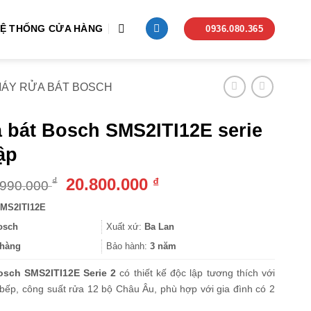
Ệ THỐNG CỬA HÀNG
0936.080.365
ÁY RỬA BÁT BOSCH
 bát Bosch SMS2ITI12E serie
ập
Giá
Giá
20.800.000
₫
₫
.990.000
gốc
hiện
MS2ITI12E
là:
tại
32.990.000 ₫.
là:
osch
Xuất xứ:
Ba Lan
20.800.000 ₫.
hàng
Bảo hành:
3 năm
osch SMS2ITI12E Serie 2
có thiết kế độc lập tương thích với
bếp, công suất rửa 12 bộ Châu Âu, phù hợp với gia đình có 2