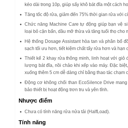
kéo dài trong 10p, giúp sấy khô bát đĩa một cách h
Tăng tốc độ rửa, giảm đến 75% thời gian rửa với 
Chức năng Machine Care tự động giúp bạn vệ sin
loại bỏ cặn bẩn, dầu mỡ thừa và tăng tuổi thọ cho 
Hệ thống Dosage Assistant hòa tan và phân bổ đồ
sạch tối ưu hơn, tiết kiệm chất tẩy rửa hơn và hạn
Thiết kế 2 khay rửa thông minh, linh hoạt với giỏ
lượng bát đĩa, nồi chảo khi xếp vào máy. Đặc biệt
xuống thêm 5 cm dễ dàng chỉ bằng thao tác chạm c
Động cơ không chổi than EcoSilence Drive mang 
bảo thiết bị hoạt động trơn tru và yên tĩnh.
Nhược điểm
Chưa có tính năng rửa nửa tải (HalfLoad).
Tính năng