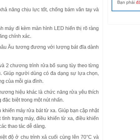
Bạn phải
đ
 khả năng chịu lực tốt, chống bám vân tay và
h máy đi kèm màn hình LED hiển thị rõ ràng
ăng chính xác.
châu Âu tương đương với lượng bát đĩa dành
à 2 chương trình rửa bổ sung tùy theo từng
u. Giúp người dùng có đa dạng sự lựa chọn,
ng của mỗi gia đình.
hương hiệu khác là chức năng rửa yêu thích
 đặc biệt trong một nút nhấn.
khiển máy rửa bát từ xa. Giúp bạn cập nhật
 tình trạng máy, điều khiển từ xa, điều khiển
các thao tác dễ dàng.
ệt độ ở chu trình xả cuối cùng lên 70°C và