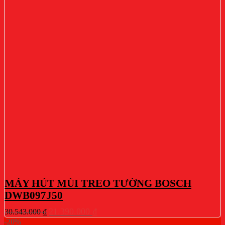
MÁY HÚT MÙI TREO TƯỜNG BOSCH
DWB097J50
Giá
Giá
21.390.000
₫
30.543.000
₫
gốc
hiện
-20%