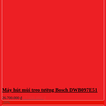
Máy hút mùi treo tường Bosch DWB097E51
Giá
Giá
17.500.000
₫
26.700.000
₫
gốc
hiện
-20%
là:
tại