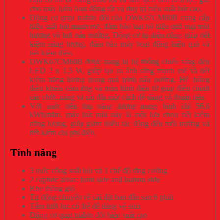
cho máy luôn hoạt động tốt và duy trì hiệu suất hút cao.
Động cơ quạt tuabin đôi của DWK67CM60B cung cấp
hiệu suất hút mạnh mẽ, đảm bảo loại bỏ hiệu quả mọi mùi
hương và hơi nấu nướng. Động cơ tụ điện cũng giúp tiết
kiệm năng lượng, đảm bảo máy hoạt động hiệu quả và
tiết kiệm điện.
DWK67CM60B được trang bị hệ thống chiếu sáng đèn
LED 2 x 1,5 W, giúp tạo ra ánh sáng mạnh mẽ và tiết
kiệm năng lượng trong quá trình nấu nướng. Hệ thống
điều khiển cảm ứng và màn hình điện từ giúp điều chỉnh
các chức năng và cài đặt một cách dễ dàng và thuận tiện.
Với mức tiêu thụ năng lượng trung bình chỉ 56,6
kWh/năm, máy hút mùi này là một lựa chọn tiết kiệm
năng lượng, giúp giảm thiểu tác động đến môi trường và
tiết kiệm chi phí điện.
Tính năng
3 mức công suất hút và 1 chế độ tăng cường
2 capture areas: front side and bottom side
Khe thông gió
Tự động chuyển về cài đặt ban đầu sau 6 phút
Tấm lưới lọc có thể dễ dàng vệ sinh
Động cơ quạt tuabin đôi hiệu suất cao