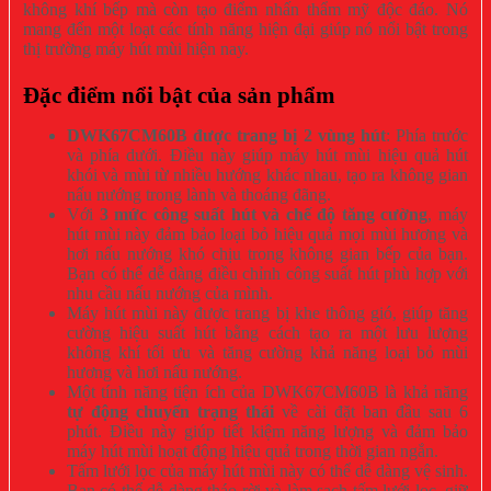
không khí bếp mà còn tạo điểm nhấn thẩm mỹ độc đáo. Nó
mang đến một loạt các tính năng hiện đại giúp nó nổi bật trong
thị trường máy hút mùi hiện nay.
Đặc điểm nổi bật của sản phẩm
DWK67CM60B được trang bị 2 vùng hút
: Phía trước
và phía dưới. Điều này giúp máy hút mùi hiệu quả hút
khói và mùi từ nhiều hướng khác nhau, tạo ra không gian
nấu nướng trong lành và thoáng đãng.
Với
3 mức công suất hút và chế độ tăng cường
, máy
hút mùi này đảm bảo loại bỏ hiệu quả mọi mùi hương và
hơi nấu nướng khó chịu trong không gian bếp của bạn.
Bạn có thể dễ dàng điều chỉnh công suất hút phù hợp với
nhu cầu nấu nướng của mình.
Máy hút mùi này được trang bị khe thông gió, giúp tăng
cường hiệu suất hút bằng cách tạo ra một lưu lượng
không khí tối ưu và tăng cường khả năng loại bỏ mùi
hương và hơi nấu nướng.
Một tính năng tiện ích của DWK67CM60B là khả năng
tự động chuyển trạng thái
về cài đặt ban đầu sau 6
phút. Điều này giúp tiết kiệm năng lượng và đảm bảo
máy hút mùi hoạt động hiệu quả trong thời gian ngắn.
Tấm lưới lọc của máy hút mùi này có thể dễ dàng vệ sinh.
Bạn có thể dễ dàng tháo rời và làm sạch tấm lưới lọc, giữ