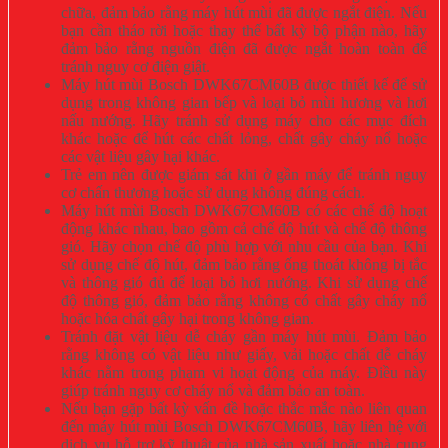
chữa, đảm bảo rằng máy hút mùi đã được ngắt điện. Nếu
bạn cần tháo rời hoặc thay thế bất kỳ bộ phận nào, hãy
đảm bảo rằng nguồn điện đã được ngắt hoàn toàn để
tránh nguy cơ điện giật.
Máy hút mùi Bosch DWK67CM60B được thiết kế để sử
dụng trong không gian bếp và loại bỏ mùi hương và hơi
nấu nướng. Hãy tránh sử dụng máy cho các mục đích
khác hoặc để hút các chất lỏng, chất gây cháy nổ hoặc
các vật liệu gây hại khác.
Trẻ em nên được giám sát khi ở gần máy để tránh nguy
cơ chấn thương hoặc sử dụng không đúng cách.
Máy hút mùi Bosch DWK67CM60B có các chế độ hoạt
động khác nhau, bao gồm cả chế độ hút và chế độ thông
gió. Hãy chọn chế độ phù hợp với nhu cầu của bạn. Khi
sử dụng chế độ hút, đảm bảo rằng ống thoát không bị tắc
và thông gió đủ để loại bỏ hơi nướng. Khi sử dụng chế
độ thông gió, đảm bảo rằng không có chất gây cháy nổ
hoặc hóa chất gây hại trong không gian.
Tránh đặt vật liệu dễ cháy gần máy hút mùi. Đảm bảo
rằng không có vật liệu như giấy, vải hoặc chất dễ cháy
khác nằm trong phạm vi hoạt động của máy. Điều này
giúp tránh nguy cơ cháy nổ và đảm bảo an toàn.
Nếu bạn gặp bất kỳ vấn đề hoặc thắc mắc nào liên quan
đến máy hút mùi Bosch DWK67CM60B, hãy liên hệ với
dịch vụ hỗ trợ kỹ thuật của nhà sản xuất hoặc nhà cung