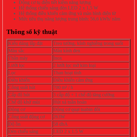
Động cơ tụ điện tiết kiệm năng lượng
Hệ thống chiếu sáng đèn LED 2 x 1,5 W
Hệ thống điều khiển cảm ứng và màn hình điện từ
Mức tiêu thụ năng lượng trung bình: 56,6 kWh/ năm
Thông số kỹ thuật
Kiểu dáng lắp đặt
Treo tường, kính nghiêng trong suốt
Màu sắc
Màu kính đen
Thân máy
Inox
Lưới lọc
2 lưới lọc mỡ kim loại
Lọc
Than hoạt tính
Điều khiển
Điều khiển cảm ứng
Công suất hút
700 m³ / h
Cấp độ hút
3 cấp độ + 1 chế độ tăng cường
Chế độ khử mùi
Hút xả tuần hoàn
Động cơ
Động cơ quạt tuabin đôi
Công suất động cơ
263W
Độ ồn
58 dbA
Đèn chiếu sáng
LED 2 x 1.5 W