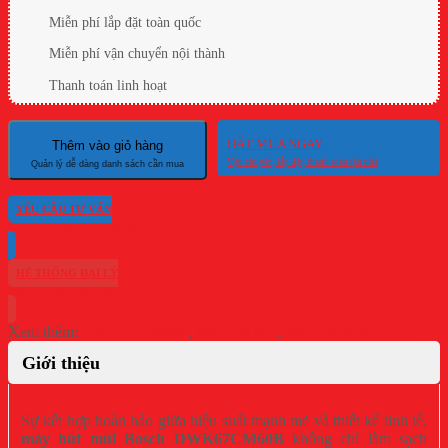
Miễn phí lắp đặt toàn quốc
Miễn phí vận chuyển nội thành
Thanh toán linh hoạt
ĐẶT MUA NGAY
Thêm vào giỏ hàng
YÊU CẦU TƯ VẤN
HỆ THỐNG ĐẠI LÝ
Xem thêm:
DWK67CM60B
,
Máy hút mùi
,
Máy hút mùi Bosch
Giới thiệu
Sự kết hợp hoàn hảo giữa hiệu suất mạnh mẽ và thiết kế tinh tế,
máy hút mùi Bosch DWK67CM60B
không chỉ làm sạch