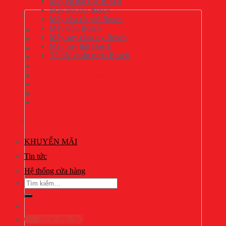
Máy ép trái cây Bosch
Máy hút bụi Bosch
Đồ gia dụng Bosch
Máy pha cà phê Bosch
Máy trộn Bosch
Máy pha cà phê Bosch
Máy xay cầm tay Bosch
Máy trộn Bosch
Máy xay thịt Bosch
Máy hút bụi Bosch
Tủ bảo quản rượu Bosch
Bình siêu tốc Bosch
Máy ép trái cây Bosch
Máy xay cầm tay Bosch
Bàn là Bosch
Máy chế biến thực phẩm đa năng Bosch
Máy xay thịt Bosch
Khóa điện tử Bosch
KHUYẾN MÃI
Tin tức
Hệ thống cửa hàng
Tìm
kiếm:
0936.080.365