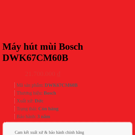
Máy hút mùi Bosch
DWK67CM60B
21.700.000
₫
Mã sản phẩm:
DWK67CM60B
Thương hiệu:
Bosch
Xuất xứ:
Đức
Trạng thái:
Còn hàng
Bảo hành:
3 năm
Cam kết xuất xứ & bảo hành chính hãng