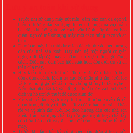
Lưu ý an toàn khi sử dụng
Trước khi sử dụng máy hút mùi, đảm bảo bạn đã đọc và
hiểu rõ hướng dẫn sử dụng đi kèm. Thông qua việc nắm
bắt đầy đủ thông tin về cách vận hành, lắp đặt và bảo
quản, bạn có thể sử dụng máy một cách đúng cách và an
toàn.
Đảm bảo máy hút mùi được lắp đặt chính xác theo hướng
dẫn của nhà sản xuất. Hãy liên hệ một người chuyên
nghiệp để lắp đặt máy và đảm bảo việc thông gió đúng
cách. Điều này đảm bảo hiệu suất hoạt động tối ưu và an
toàn của máy.
Hãy kiểm tra máy hút mùi định kỳ để đảm bảo nó hoạt
động đúng cách. Kiểm tra các bộ phận như tấm lưới lọc
và khe thông gió để đảm bảo chúng không bị tắc nghẽn.
Nếu phát hiện bất kỳ vấn đề gì, hãy tắt máy và liên hệ với
dịch vụ hỗ trợ kỹ thuật để được giúp đỡ.
Vệ sinh và làm sạch máy hút mùi thường xuyên là rất
quan trọng để duy trì hiệu suất và đảm bảo an toàn. Tháo
rời và vệ sinh tấm lưới lọc theo hướng dẫn của nhà sản
xuất. Tránh sử dụng chất tẩy rửa quá mạnh hoặc chất tẩy
có chứa hóa chất gây ăn mòn để tránh làm hỏng bề mặt
máy.
Trước khi làm bất kỳ công việc bảo dưỡng hoặc sửa