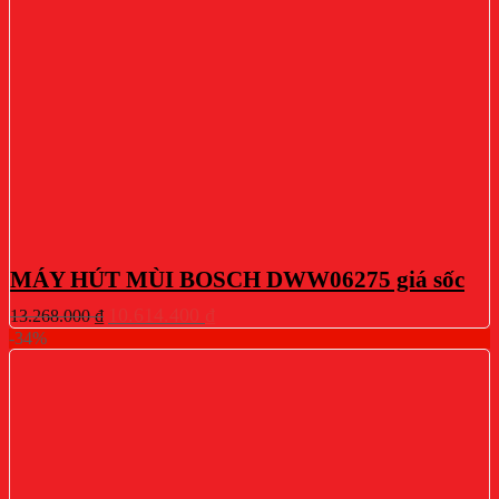
MÁY HÚT MÙI BOSCH DWW06275 giá sốc
Giá
Giá
10.614.400
₫
13.268.000
₫
gốc
hiện
-34%
là:
tại
13.268.000 ₫.
là:
10.614.400 ₫.