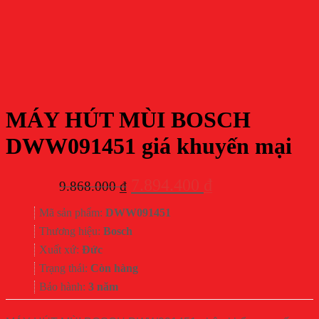
MÁY HÚT MÙI BOSCH
DWW091451 giá khuyến mại
Giá
Giá
7.894.400
₫
9.868.000
₫
gốc
hiện
Mã sản phẩm:
DWW091451
là:
tại
Thương hiệu:
Bosch
9.868.000 ₫.
là:
Xuất xứ:
Đức
7.894.400 ₫.
Trạng thái:
Còn hàng
Bảo hành:
3 năm