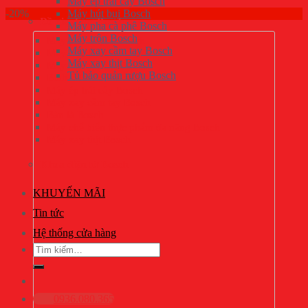
Máy ép trái cây Bosch
-20%
Máy hút bụi Bosch
Đồ gia dụng Bosch
Máy pha cà phê Bosch
Máy trộn Bosch
Máy pha cà phê Bosch
Máy xay cầm tay Bosch
Máy trộn Bosch
Máy xay thịt Bosch
Máy hút bụi Bosch
Tủ bảo quản rượu Bosch
Bình siêu tốc Bosch
Máy ép trái cây Bosch
Máy xay cầm tay Bosch
Bàn là Bosch
Máy chế biến thực phẩm đa năng Bosch
Máy xay thịt Bosch
Khóa điện tử Bosch
KHUYẾN MÃI
Tin tức
Hệ thống cửa hàng
Tìm
kiếm:
0936.080.365