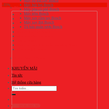
Máy ép trái cây Bosch
-35%
Máy hút bụi Bosch
Đồ gia dụng Bosch
Máy pha cà phê Bosch
Máy trộn Bosch
Máy pha cà phê Bosch
Máy xay cầm tay Bosch
Máy trộn Bosch
Máy xay thịt Bosch
Máy hút bụi Bosch
Tủ bảo quản rượu Bosch
Bình siêu tốc Bosch
Máy ép trái cây Bosch
Máy xay cầm tay Bosch
Bàn là Bosch
Máy chế biến thực phẩm đa năng Bosch
Máy xay thịt Bosch
Khóa điện tử Bosch
KHUYẾN MÃI
Tin tức
Hệ thống cửa hàng
Tìm
kiếm:
0936.080.365