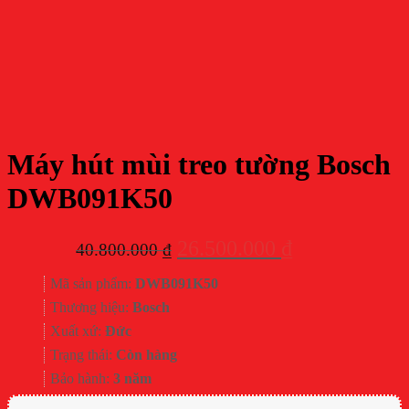
Máy hút mùi treo tường Bosch
DWB091K50
Giá
Giá
26.500.000
₫
40.800.000
₫
gốc
hiện
Mã sản phẩm:
DWB091K50
là:
tại
Thương hiệu:
Bosch
40.800.000 ₫.
là:
Xuất xứ:
Đức
26.500.000 ₫.
Trạng thái:
Còn hàng
Bảo hành:
3 năm