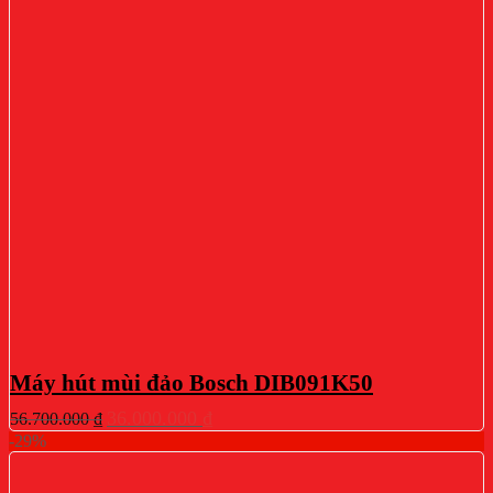
Máy hút mùi đảo Bosch DIB091K50
Giá
Giá
36.000.000
₫
56.700.000
₫
gốc
hiện
-29%
là:
tại
56.700.000 ₫.
là: