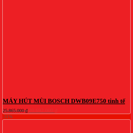
MÁY HÚT MÙI BOSCH DWB09E750 tinh tế
Giá
Giá
20.692.000
₫
25.865.000
₫
gốc
hiện
-31%
là:
tại
25.865.000 ₫.
là:
20.692.000 ₫.