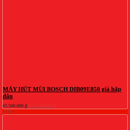
MÁY HÚT MÙI BOSCH DIB09E850 giá hấp
dẫn
Giá
Giá
52.400.000
₫
65.500.000
₫
gốc
hiện
-33%
là:
tại
65.500.000 ₫.
là:
52.400.000 ₫.