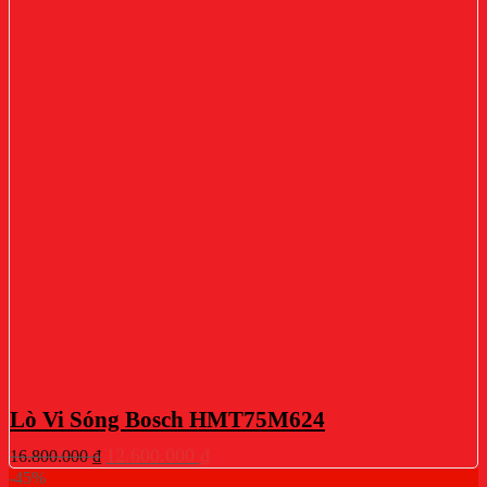
Lò Vi Sóng Bosch HMT75M624
Giá
Giá
12.600.000
₫
16.800.000
₫
gốc
hiện
-45%