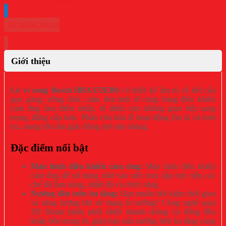
HỆ THỐNG ĐẠI LÝ
Giới thiệu
Lò vi sóng Bosch HBA372EB0
có thiết kế âm tủ và kết cấu
gọn gàng, vững chắc, màu đen tinh tế cùng bảng điều khiển
cảm ứng làm điểm nhấn, tô điểm cho không gian bếp sang
trọng, đẳng cấp hơn. Phần cửa bản lề hoạt động êm ái và trơn
tru, mang tới cảm giác đóng mở nhẹ nhàng.
Đặc điểm nổi bật
Màn hình điều khiển cảm ứng:
Màn hình điều khiển
cảm ứng dễ sử dụng nhờ vào việc truy cập trực tiếp các
chế độ làm nóng, nhiệt độ và chức năng
Nướng đều trên ba tầng:
Bạn muốn tiết kiệm thời gian
và năng lượng khi sử dụng lò nướng? Công nghệ quạt
3D Hotair phân phối nhiệt nhanh chóng và đồng đều
khắp bên trong lò, giúp bạn nấu nướng trên ba tầng cùng