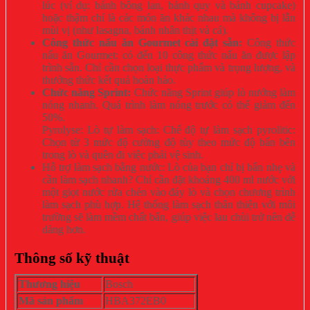
lúc (ví dụ: bánh bông lan, bánh quy và bánh cupcake)
hoặc thậm chí là các món ăn khác nhau mà không bị lẫn
mùi vị (như lasagna, bánh nhân thịt và cá).
Công thức nấu ăn Gourmet cài đặt sẵn:
Công thức
nấu ăn Gourmet: có đến 10 công thức nấu ăn được lập
trình sẵn. Chỉ cần chọn loại thực phẩm và trọng lượng, và
thưởng thức kết quả hoàn hảo.
Chức năng Sprint:
Chức năng Sprint giúp lò nướng làm
nóng nhanh. Quá trình làm nóng trước có thể giảm đến
50%.
Pyrolyse: Lò tự làm sạch: Chế độ tự làm sạch pyrolitic:
Chọn từ 3 mức độ cường độ tùy theo mức độ bẩn bên
trong lò và quên đi việc phải vệ sinh.
Hỗ trợ làm sạch bằng nước: Lò của bạn chỉ bị bẩn nhẹ và
cần làm sạch nhanh? Chỉ cần đặt khoảng 400 ml nước với
một giọt nước rửa chén vào đáy lò và chọn chương trình
làm sạch phù hợp. Hệ thống làm sạch thân thiện với môi
trường sẽ làm mềm chất bẩn, giúp việc lau chùi trở nên dễ
dàng hơn.
Thông số kỹ thuật
Thương hiệu
Bosch
Mã sản phẩm
HBA372EB0