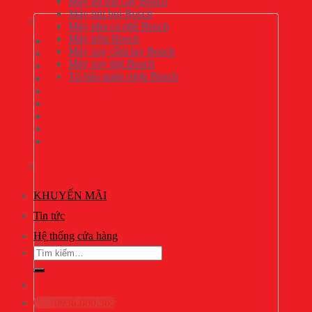
Máy ép trái cây Bosch
Máy hút bụi Bosch
Đồ gia dụng Bosch
Máy pha cà phê Bosch
Máy trộn Bosch
Máy pha cà phê Bosch
Máy xay cầm tay Bosch
Máy trộn Bosch
Máy xay thịt Bosch
Máy hút bụi Bosch
Tủ bảo quản rượu Bosch
Bình siêu tốc Bosch
Máy ép trái cây Bosch
Máy xay cầm tay Bosch
Bàn là Bosch
Máy chế biến thực phẩm đa năng Bosch
Máy xay thịt Bosch
Khóa điện tử Bosch
KHUYẾN MÃI
Tin tức
Hệ thống cửa hàng
Tìm
kiếm:
0936.080.365