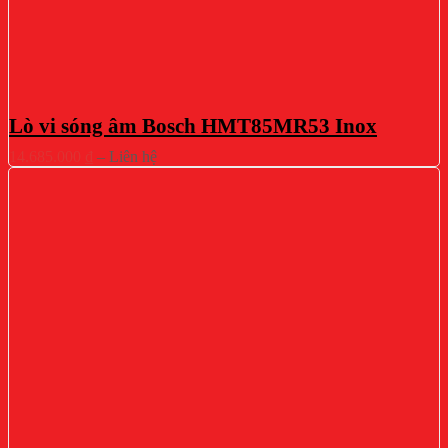
Lò vi sóng âm Bosch HMT85MR53 Inox
Khoảng
14.685.000
₫
–
Liên hệ
giá:
từ
14.685.000 ₫
đến
Liên
hệ