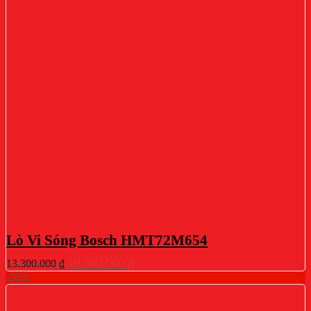
Lò Vi Sóng Bosch HMT72M654
Giá
Giá
10.500.000
₫
13.300.000
₫
gốc
hiện
-26%
là:
tại
13.300.000 ₫.
là: