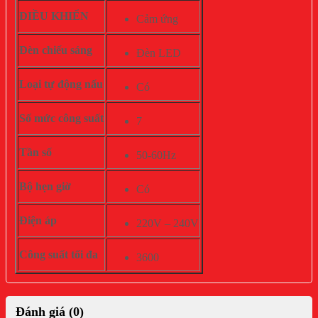
ĐIỀU KHIỂN
Cảm ứng
Đèn chiếu sáng
Đèn LED
Loại tự động nấu
Có
Số mức công suất
7
Tần số
50-60Hz
Bộ hẹn giờ
Có
Điện áp
220V – 240V
Công suất tối đa
3600
Đánh giá (0)