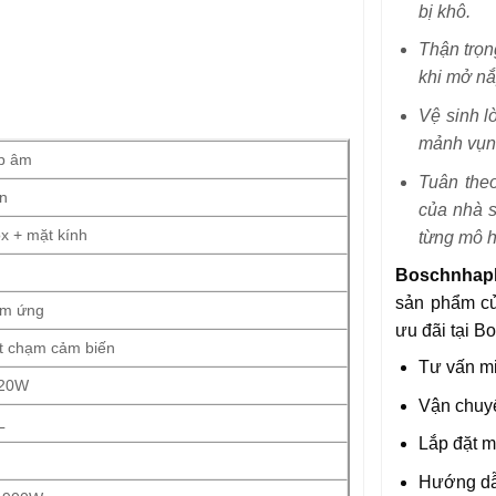
bị khô.
Thận trọn
khi mở nắ
Vệ sinh l
mảnh vụn 
p âm
Tuân the
n
của nhà s
ox + mặt kính
từng mô h
Boschnhap
sản phẩm củ
m ứng
ưu đãi tại 
t chạm cảm biến
Tư vấn mi
20W
Vận chuyể
L
Lắp đặt m
Hướng dẫ