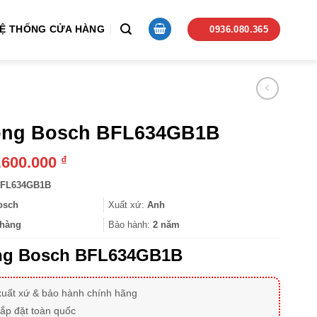
Ệ THỐNG CỬA HÀNG
0936.080.365
sóng Bosch BFL634GB1B
.600.000
₫
FL634GB1B
osch
Xuất xứ:
Anh
hàng
Bảo hành:
2 năm
óng Bosch BFL634GB1B
xuất xứ & bảo hành chính hãng
lắp đặt toàn quốc