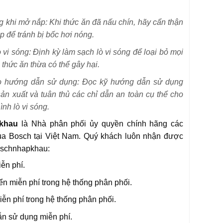
g khi mở nắp: Khi thức ăn đã nấu chín, hãy cẩn thận
p để tránh bị bốc hơi nóng.
ò vi sóng: Định kỳ làm sạch lò vi sóng để loại bỏ mọi
thức ăn thừa có thể gây hại.
o hướng dẫn sử dụng: Đọc kỹ hướng dẫn sử dụng
ản xuất và tuân thủ các chỉ dẫn an toàn cụ thể cho
ình lò vi sóng.
khau
là Nhà phân phối ủy quyền chính hãng các
a Bosch tại Việt Nam. Quý khách luôn nhận được
Boschnhapkhau:
ễn phí.
n miễn phí trong hệ thống phân phối.
iễn phí trong hệ thống phân phối.
n sử dụng miễn phí.