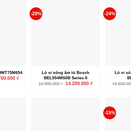
-29%
-24%
 HMT75M654
Lò vi sóng âm tủ Bosch
Lò vi s
Giá
BEL554MS0B Series 6
B
700.000
₫
hiện
Giá
Giá
14.200.000
₫
19.990.000
₫
19.500.0
tại
gốc
hiện
00.000 ₫.
là:
là:
tại
12.700.000 ₫.
19.990.000 ₫.
là:
14.200.000 ₫.
-15%