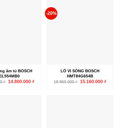
-20%
óng âm tủ BOSCH
LÒ VI SÓNG BOSCH
EL554MB0
HMT84G654B
Giá
Giá
Giá
Giá
14.800.000
₫
15.160.000
₫
00
₫
18.950.000
₫
gốc
hiện
gốc
hiện
là:
tại
là:
tại
19.500.000 ₫.
là:
18.950.000 ₫.
là:
14.800.000 ₫.
15.160.000 