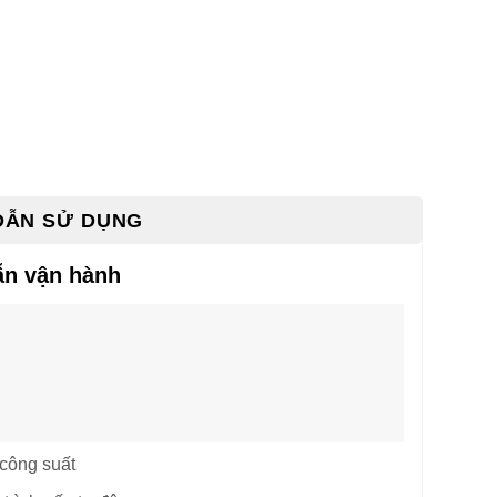
DẪN SỬ DỤNG
n vận hành
công suất