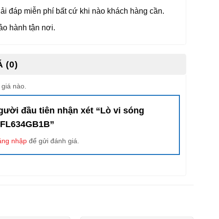
iải đáp miễn phí bất cứ khi nào khách hàng cần.
ảo hành tận nơi.
 (0)
giá nào.
gười đầu tiên nhận xét “Lò vi sóng
BFL634GB1B”
ăng nhập
để gửi đánh giá.