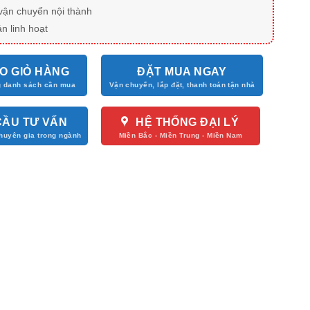
vận chuyển nội thành
n linh hoạt
O GIỎ HÀNG
ĐẶT MUA NGAY
CẦU TƯ VẤN
HỆ THỐNG ĐẠI LÝ