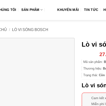
CHÚNG TÔI
SẢN PHẨM
KHUYẾN MÃI
TIN TỨC
H
CHỦ
/
LÒ VI SÓNG BOSCH
Lò vi 
27
Mã sản phẩm:
B
Thương hiệu:
B
Trạng thái:
Còn 
Lò vi s
Cam kết 
Miễn phí 