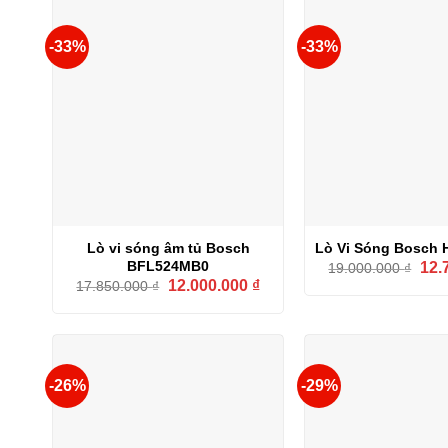
-33%
-33%
Lò vi sóng âm tủ Bosch
Lò Vi Sóng Bosch
Giá
BFL524MB0
12.
19.000.000
₫
gốc
Giá
Giá
12.000.000
₫
17.850.000
₫
là:
gốc
hiện
19.0
là:
tại
17.850.000 ₫.
là:
12.000.000 ₫.
-26%
-29%