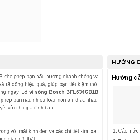
HƯỚNG 
1B
cho phép bạn nấu nướng nhanh chóng và
Hướng dẫ
 rã đông hiệu quả, giúp bạn tiết kiệm thời
àng ngày.
Lò vi sóng Bosch BFL634GB1B
o phép bạn nấu nhiều loại món ăn khác nhau.
yệt vời cho gia đình bạn.
Các mức 
rọng với mặt kính đen và các chi tiết kim loại,
g gian nội thất.