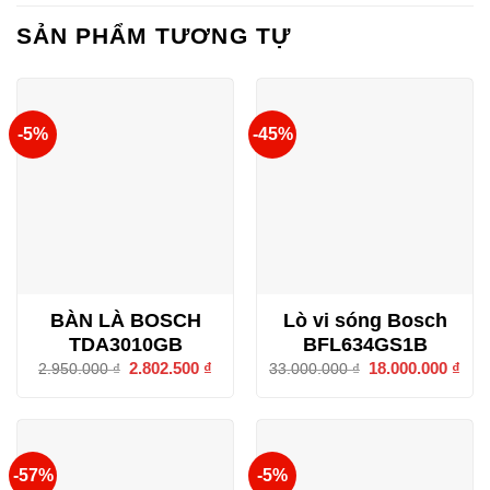
SẢN PHẨM TƯƠNG TỰ
-5%
-45%
BÀN LÀ BOSCH
Lò vi sóng Bosch
TDA3010GB
BFL634GS1B
Giá
2.802.500
₫
Giá
Giá
18.000.000
₫
Giá
2.950.000
₫
33.000.000
₫
gốc
hiện
gốc
hiện
là:
tại
là:
tại
2.950.000 ₫.
là:
33.000.000 ₫.
là:
2.802.500 ₫.
18.0
-57%
-5%