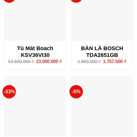
Tủ Mát Boach
BÀN LÀ BOSCH
KSV36VI30
TDA2651GB
Giá
23.000.000
₫
Giá
Giá
1.757.500
₫
Giá
53.600.000
₫
1.850.000
₫
gốc
hiện
gốc
hiện
là:
tại
là:
tại
53.600.000 ₫.
là:
1.850.000 ₫.
là:
23.000.000 ₫.
1.757
-33%
-5%