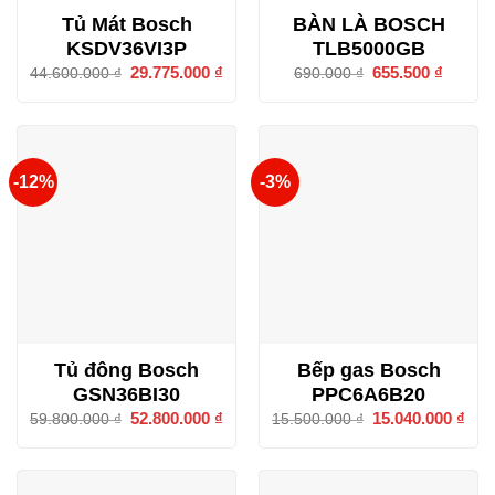
Tủ Mát Bosch
BÀN LÀ BOSCH
KSDV36VI3P
TLB5000GB
Giá
29.775.000
₫
Giá
Giá
655.500
₫
Giá
44.600.000
₫
690.000
₫
gốc
hiện
gốc
hiện
là:
tại
là:
tại
44.600.000 ₫.
là:
690.000 ₫.
là:
29.775.000 ₫.
655.500
-12%
-3%
Tủ đông Bosch
Bếp gas Bosch
GSN36BI30
PPC6A6B20
Giá
52.800.000
₫
Giá
Giá
15.040.000
₫
Giá
59.800.000
₫
15.500.000
₫
gốc
hiện
gốc
hiện
là:
tại
là:
tại
59.800.000 ₫.
là:
15.500.000 ₫.
là:
52.800.000 ₫.
15.0