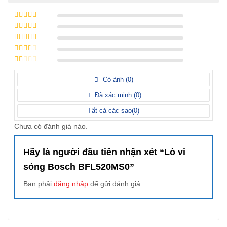
5
/ 5 điểm
4
/ 5 điểm
3
/ 5
điểm
2
/ 5
điểm
1
/
5
Có ảnh (
0
)
điểm
Đã xác minh (
0
)
Tất cả các sao(
0
)
Chưa có đánh giá nào.
Hãy là người đầu tiên nhận xét “Lò vi
sóng Bosch BFL520MS0”
Bạn phải
đăng nhập
để gửi đánh giá.