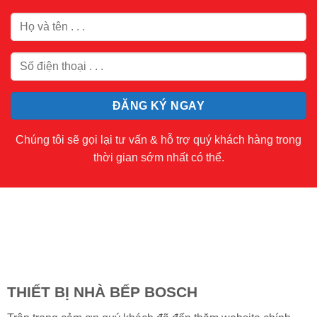
Chúng tôi sẽ gọi lại tư vấn & hỗ trợ quý khách hàng trong
thời gian sớm nhất có thể.
THIẾT BỊ NHÀ BẾP BOSCH