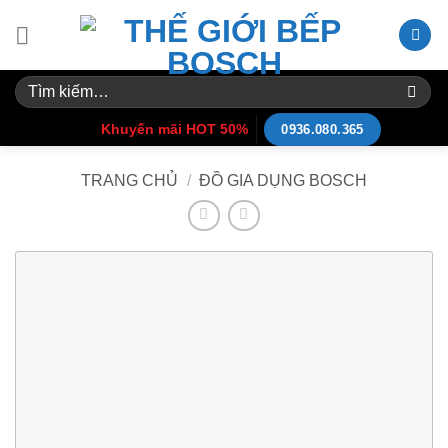
Skip
to
content
Tìm
kiếm:
Khuyến mãi HOT 50%
0936.080.365
TRANG CHỦ
/
ĐỒ GIA DỤNG BOSCH