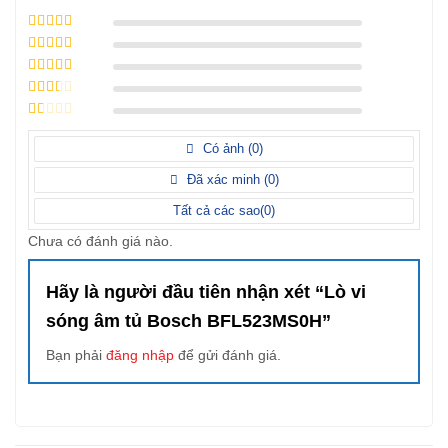
5
/ 5 điểm
4
/ 5 điểm
3
/ 5
điểm
2
/ 5
điểm
1
/
5
Có ảnh (
0
)
điểm
Đã xác minh (
0
)
Tất cả các sao(
0
)
Chưa có đánh giá nào.
Hãy là người đầu tiên nhận xét “Lò vi
sóng âm tủ Bosch BFL523MS0H”
Bạn phải
đăng nhập
để gửi đánh giá.