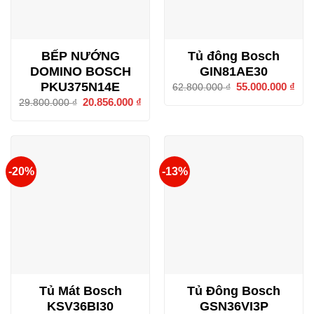
BẾP NƯỚNG
Tủ đông Bosch
DOMINO BOSCH
GIN81AE30
PKU375N14E
Giá
55.000.000
₫
Giá
62.800.000
₫
gốc
hiện
Giá
20.856.000
₫
Giá
29.800.000
₫
là:
tại
gốc
hiện
62.800.000 ₫.
là:
là:
tại
55.0
29.800.000 ₫.
là:
20.856.000 ₫.
-20%
-13%
Tủ Mát Bosch
Tủ Đông Bosch
KSV36BI30
GSN36VI3P