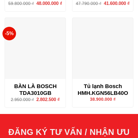
Giá
48.000.000
₫
Giá
Giá
41.600.000
₫
Giá
59.800.000
₫
47.790.000
₫
gốc
hiện
gốc
hiện
là:
tại
là:
tại
59.800.000 ₫.
là:
47.790.000 ₫.
là:
48.000.000 ₫.
41.6
-5%
BÀN LÀ BOSCH
Tủ lạnh Bosch
TDA3010GB
HMH.KGN56LB40O
Giá
2.802.500
₫
Giá
38.900.000
₫
2.950.000
₫
gốc
hiện
là:
tại
2.950.000 ₫.
là:
2.802.500 ₫.
ĐĂNG KÝ TƯ VẤN / NHẬN ƯU