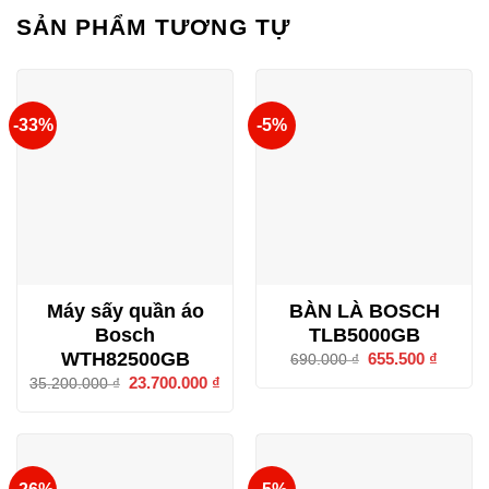
SẢN PHẨM TƯƠNG TỰ
-33%
-5%
Máy sấy quần áo
BÀN LÀ BOSCH
Bosch
TLB5000GB
WTH82500GB
Giá
655.500
₫
Giá
690.000
₫
gốc
hiện
Giá
23.700.000
₫
Giá
35.200.000
₫
là:
tại
gốc
hiện
690.000 ₫.
là:
là:
tại
655.500
35.200.000 ₫.
là:
23.700.000 ₫.