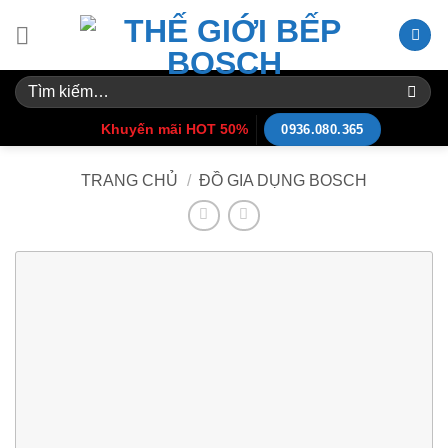
Skip
to
content
Tìm
kiếm:
Khuyến mãi HOT 50%
0936.080.365
TRANG CHỦ
/
ĐỒ GIA DỤNG BOSCH