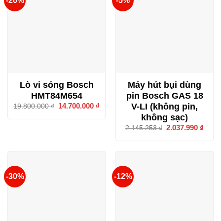
-26%
-5%
Lò vi sóng Bosch
Máy hút bụi dùng
HMT84M654
pin Bosch GAS 18
V-LI (không pin,
Giá
14.700.000
₫
Giá
19.800.000
₫
gốc
hiện
không sạc)
là:
tại
19.800.000 ₫.
là:
Giá
2.037.990
₫
Giá
2.145.253
₫
14.700.000 ₫.
gốc
hiện
là:
tại
2.145.253 ₫.
là:
2.037
-30%
-12%