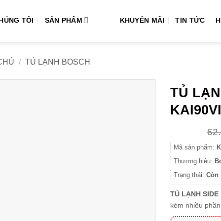
CHÚNG TÔI
SẢN PHẨM
KHUYẾN MÃI
TIN TỨC
H
CHỦ
/
TỦ LẠNH BOSCH
TỦ LẠN
KAI90V
62
Mã sản phẩm:
K
Thương hiệu:
B
Trạng thái:
Còn 
TỦ LẠNH SIDE
kèm nhiều phần