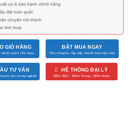
xuất xứ & bảo hành chính hãng
lắp đặt toàn quốc
vận chuyển nội thành
n linh hoạt
O GIỎ HÀNG
ĐẶT MUA NGAY
CẦU TƯ VẤN
HỆ THỐNG ĐẠI LÝ