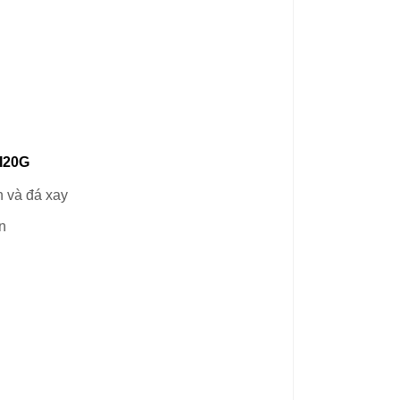
I20G
n và đá xay
n