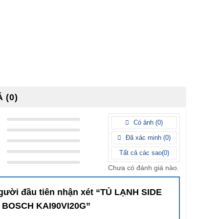
 (0)
Có ảnh (
0
)
Đã xác minh (
0
)
Tất cả các sao(
0
)
Chưa có đánh giá nào.
người đầu tiên nhận xét “TỦ LẠNH SIDE
E BOSCH KAI90VI20G”