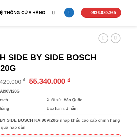
Ệ THỐNG CỬA HÀNG
0936.080.365
H SIDE BY SIDE BOSCH
I20G
Giá
Giá
55.340.000
₫
₫
.420.000
gốc
hiện
AI90VI20G
là:
tại
62.420.000 ₫.
là:
osch
Xuất xứ:
Hàn Quốc
55.340.000 ₫.
hàng
Bảo hành:
3 năm
 BY SIDE BOSCH KAI90VI20G
nhập khẩu cao cấp chính hãng
 quà hấp dẫn