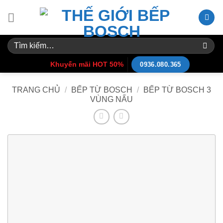
Skip
to
content
Tìm
kiếm:
Khuyến mãi HOT 50%
0936.080.365
TRANG CHỦ
/
BẾP TỪ BOSCH
/
BẾP TỪ BOSCH 3
VÙNG NẤU