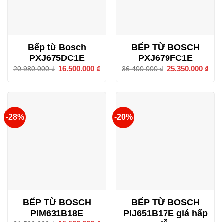
Bếp từ Bosch
BẾP TỪ BOSCH
PXJ675DC1E
PXJ679FC1E
Giá
16.500.000
₫
Giá
Giá
25.350.000
₫
Giá
20.980.000
₫
36.400.000
₫
gốc
hiện
gốc
hiện
là:
tại
là:
tại
20.980.000 ₫.
là:
36.400.000 ₫.
là:
16.500.000 ₫.
25.3
-28%
-20%
BẾP TỪ BOSCH
BẾP TỪ BOSCH
PIM631B18E
PIJ651B17E giá hấp