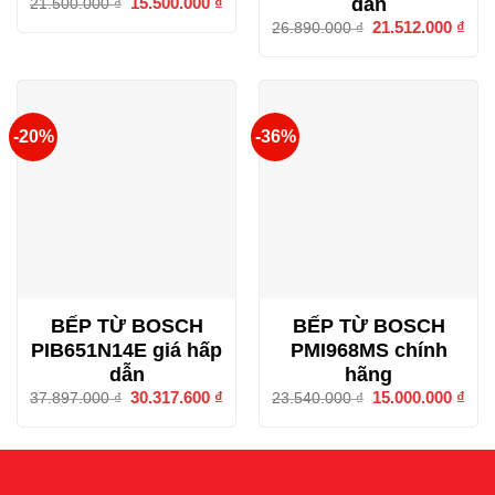
dẫn
Giá
15.500.000
₫
Giá
21.500.000
₫
gốc
hiện
Giá
21.512.000
₫
Giá
26.890.000
₫
là:
tại
gốc
hiện
21.500.000 ₫.
là:
là:
tại
15.500.000 ₫.
26.890.000 ₫.
là:
21.5
-20%
-36%
BẾP TỪ BOSCH
BẾP TỪ BOSCH
PIB651N14E giá hấp
PMI968MS chính
dẫn
hãng
Giá
30.317.600
₫
Giá
Giá
15.000.000
₫
Giá
37.897.000
₫
23.540.000
₫
gốc
hiện
gốc
hiện
là:
tại
là:
tại
37.897.000 ₫.
là:
23.540.000 ₫.
là:
30.317.600 ₫.
15.0