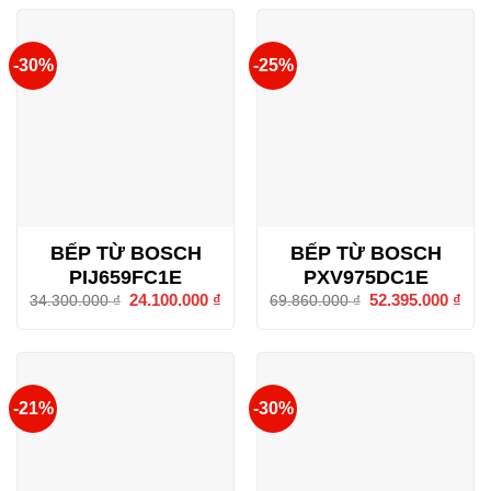
34.224.000 ₫.
18.2
-30%
-25%
BẾP TỪ BOSCH
BẾP TỪ BOSCH
PIJ659FC1E
PXV975DC1E
Giá
24.100.000
₫
Giá
Giá
52.395.000
₫
Giá
34.300.000
₫
69.860.000
₫
gốc
hiện
gốc
hiện
là:
tại
là:
tại
34.300.000 ₫.
là:
69.860.000 ₫.
là:
24.100.000 ₫.
52.3
-21%
-30%