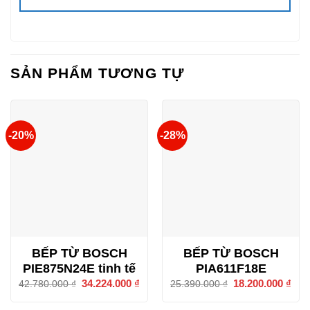
SẢN PHẨM TƯƠNG TỰ
-20%
-28%
BẾP TỪ BOSCH
BẾP TỪ BOSCH
PIE875N24E tinh tế
PIA611F18E
Giá
34.224.000
₫
Giá
Giá
18.200.000
₫
Giá
42.780.000
₫
25.390.000
₫
gốc
hiện
gốc
hiện
là:
tại
là:
tại
42.780.000 ₫.
là:
25.390.000 ₫.
là: