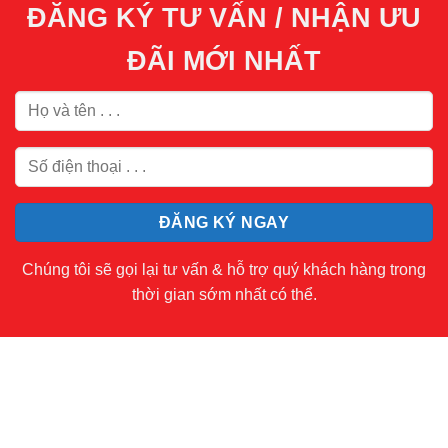
ĐĂNG KÝ TƯ VẤN / NHẬN ƯU
ĐÃI MỚI NHẤT
Chúng tôi sẽ gọi lại tư vấn & hỗ trợ quý khách hàng trong
thời gian sớm nhất có thể.