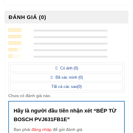
ĐÁNH GIÁ (0)
5
/ 5 điểm
4
/ 5 điểm
3
/ 5
điểm
2
/ 5
điểm
1
/
5
Có ảnh (
0
)
điểm
Đã xác minh (
0
)
Tất cả các sao(
0
)
Chưa có đánh giá nào.
Hãy là người đầu tiên nhận xét “BẾP TỪ
BOSCH PVJ631FB1E”
Bạn phải
đăng nhập
để gửi đánh giá.