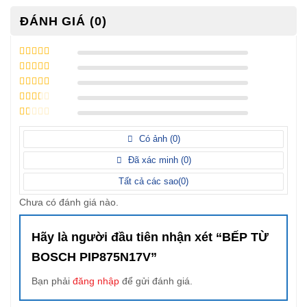
ĐÁNH GIÁ (0)
5
/ 5 điểm
4
/ 5 điểm
3
/ 5
điểm
2
/ 5
điểm
1
/
5
Có ảnh (
0
)
điểm
Đã xác minh (
0
)
Tất cả các sao(
0
)
Chưa có đánh giá nào.
Hãy là người đầu tiên nhận xét “BẾP TỪ
BOSCH PIP875N17V”
Bạn phải
đăng nhập
để gửi đánh giá.