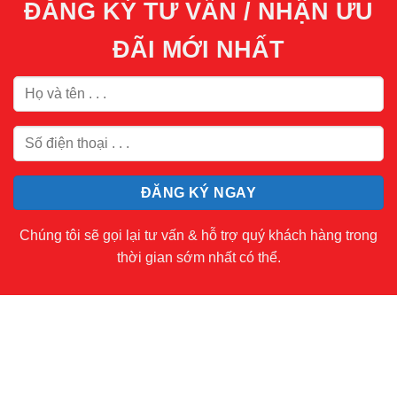
ĐĂNG KÝ TƯ VẤN / NHẬN ƯU
ĐÃI MỚI NHẤT
Chúng tôi sẽ gọi lại tư vấn & hỗ trợ quý khách hàng trong
thời gian sớm nhất có thể.