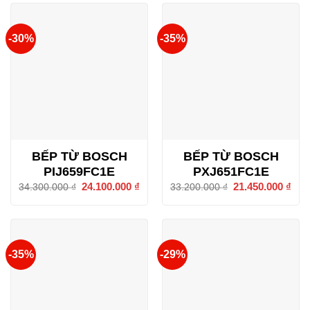
28.148.800 ₫.
-30%
-35%
BẾP TỪ BOSCH
BẾP TỪ BOSCH
PIJ659FC1E
PXJ651FC1E
Giá
24.100.000
₫
Giá
Giá
21.450.000
₫
Giá
34.300.000
₫
33.200.000
₫
gốc
hiện
gốc
hiện
là:
tại
là:
tại
34.300.000 ₫.
là:
33.200.000 ₫.
là:
24.100.000 ₫.
21.4
-35%
-29%