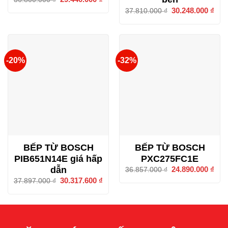
gốc
hiện
Giá
30.248.000
₫
Giá
37.810.000
₫
là:
tại
gốc
hiện
36.800.000 ₫.
là:
là:
tại
29.440.000 ₫.
37.810.000 ₫.
là:
30.2
-20%
-32%
BẾP TỪ BOSCH
BẾP TỪ BOSCH
PIB651N14E giá hấp
PXC275FC1E
dẫn
Giá
24.890.000
₫
Giá
36.857.000
₫
gốc
hiện
Giá
30.317.600
₫
Giá
37.897.000
₫
là:
tại
gốc
hiện
36.857.000 ₫.
là:
là:
tại
24.8
37.897.000 ₫.
là:
30.317.600 ₫.