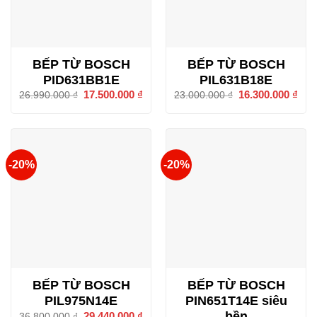
BẾP TỪ BOSCH
BẾP TỪ BOSCH
PID631BB1E
PIL631B18E
Giá
17.500.000
₫
Giá
Giá
16.300.000
₫
Giá
26.990.000
₫
23.000.000
₫
gốc
hiện
gốc
hiện
là:
tại
là:
tại
26.990.000 ₫.
là:
23.000.000 ₫.
là:
17.500.000 ₫.
16.3
-20%
-20%
BẾP TỪ BOSCH
BẾP TỪ BOSCH
PIL975N14E
PIN651T14E siêu
bền
Giá
29.440.000
₫
Giá
36.800.000
₫