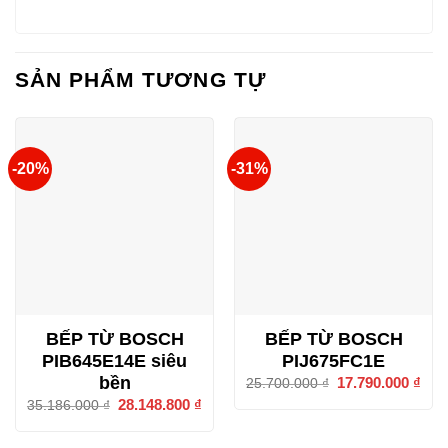
SẢN PHẨM TƯƠNG TỰ
-20%
-31%
BẾP TỪ BOSCH
BẾP TỪ BOSCH
PIB645E14E siêu
PIJ675FC1E
bền
Giá
17.790.000
₫
Giá
25.700.000
₫
gốc
hiện
Giá
28.148.800
₫
Giá
35.186.000
₫
là:
tại
gốc
hiện
25.700.000 ₫.
là:
là:
tại
17.7
35.186.000 ₫.
là: