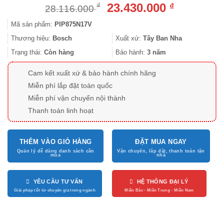
Giá
Giá
23.430.000
₫
₫
28.116.000
gốc
hiện
Mã sản phẩm:
PIP875N17V
là:
tại
28.116.000 ₫.
là:
Thương hiệu:
Bosch
Xuất xứ:
Tây Ban Nha
23.430.000
Trạng thái:
Còn hàng
Bảo hành:
3 năm
Cam kết xuất xứ & bảo hành chính hãng
Miễn phí lắp đặt toàn quốc
Miễn phí vận chuyển nội thành
Thanh toán linh hoạt
THÊM VÀO GIỎ HÀNG
ĐẶT MUA NGAY
YÊU CẦU TƯ VẤN
HỆ THỐNG ĐẠI LÝ