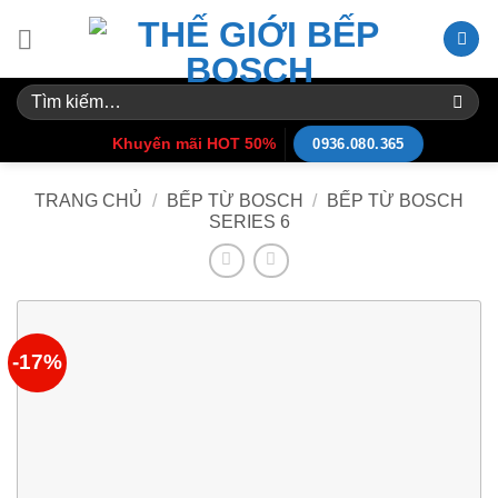
Skip
to
content
Tìm
kiếm:
Khuyến mãi HOT 50%
0936.080.365
TRANG CHỦ
/
BẾP TỪ BOSCH
/
BẾP TỪ BOSCH
SERIES 6
-17%