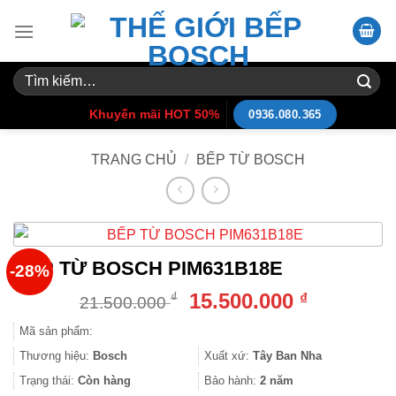
Skip
to
content
Tìm
kiếm:
Khuyến mãi HOT 50%
0936.080.365
TRANG CHỦ
/
BẾP TỪ BOSCH
BẾP TỪ BOSCH PIM631B18E
-28%
Giá
Giá
15.500.000
₫
₫
21.500.000
gốc
hiện
Mã sản phẩm:
là:
tại
21.500.000 ₫.
là:
Thương hiệu:
Bosch
Xuất xứ:
Tây Ban Nha
15.500.000
Trạng thái:
Còn hàng
Bảo hành:
2 năm