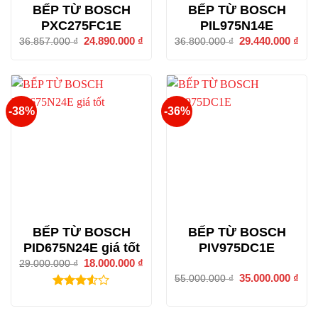
BẾP TỪ BOSCH
BẾP TỪ BOSCH
PXC275FC1E
PIL975N14E
Giá
24.890.000
₫
Giá
Giá
29.440.000
₫
Giá
36.857.000
₫
36.800.000
₫
gốc
hiện
gốc
hiện
là:
tại
là:
tại
36.857.000 ₫.
là:
36.800.000 ₫.
là:
24.890.000 ₫.
29.4
-38%
-36%
BẾP TỪ BOSCH
BẾP TỪ BOSCH
PID675N24E giá tốt
PIV975DC1E
Giá
18.000.000
₫
Giá
29.000.000
₫
gốc
hiện
Giá
35.000.000
₫
Giá
55.000.000
₫
là:
tại
gốc
hiện
29.000.000 ₫.
là:
là:
tại
3.50
/ 5
18.000.000 ₫.
55.000.000 ₫.
là:
điểm
35.0