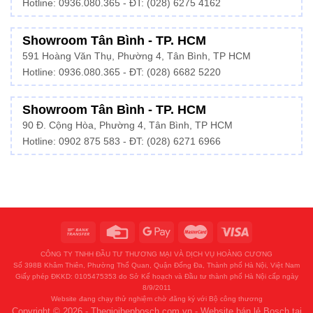
Hotline:
0936.080.365
- ĐT: (028) 6275 4162
Showroom Tân Bình - TP. HCM
591 Hoàng Văn Thụ, Phường 4, Tân Bình, TP HCM
Hotline:
0936.080.365
- ĐT: (028) 6682 5220
Showroom Tân Bình - TP. HCM
90 Đ. Cộng Hòa, Phường 4, Tân Bình, TP HCM
Hotline: 0902 875 583 - ĐT: (028) 6271 6966
CÔNG TY TNHH ĐẦU TƯ THƯƠNG MẠI VÀ DỊCH VỤ HOÀNG CƯƠNG
Số 398B Khâm Thiên, Phường Thổ Quan, Quận Đống Đa, Thành phố Hà Nội, Việt Nam
Giấy phép ĐKKD: 0105475353 do Sở Kế hoạch và Đầu tư thành phố Hà Nội cấp ngày
8/9/2011
Website đang chạy thử nghiệm chờ đăng ký với Bộ công thương
Copyright © 2026 - Thegioibepbosch.com.vn - Website bán lẻ Bosch tại