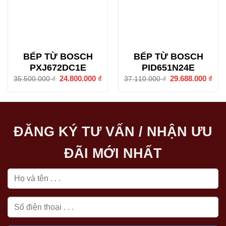
BẾP TỪ BOSCH
BẾP TỪ BOSCH
PXJ672DC1E
PID651N24E
Giá
24.800.000
₫
Giá
Giá
29.688.000
₫
Giá
35.500.000
₫
37.110.000
₫
gốc
hiện
gốc
hiện
là:
tại
là:
tại
35.500.000 ₫.
là:
37.110.000 ₫.
là:
24.800.000 ₫.
29.6
ĐĂNG KÝ TƯ VẤN / NHẬN ƯU
ĐÃI MỚI NHẤT