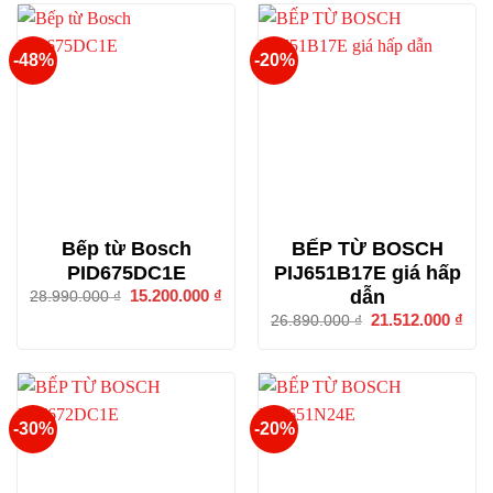
-48%
-20%
Bếp từ Bosch
BẾP TỪ BOSCH
PID675DC1E
PIJ651B17E giá hấp
dẫn
Giá
15.200.000
₫
Giá
28.990.000
₫
gốc
hiện
Giá
21.512.000
₫
Giá
26.890.000
₫
là:
tại
gốc
hiện
28.990.000 ₫.
là:
là:
tại
15.200.000 ₫.
26.890.000 ₫.
là:
21.5
-30%
-20%