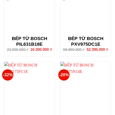
BẾP TỪ BOSCH
BẾP TỪ BOSCH
PIL631B18E
PXV975DC1E
Giá
16.300.000
₫
Giá
Giá
52.395.000
₫
Giá
23.000.000
₫
69.860.000
₫
gốc
hiện
gốc
hiện
là:
tại
là:
tại
23.000.000 ₫.
là:
69.860.000 ₫.
là:
16.300.000 ₫.
52.3
-32%
-20%