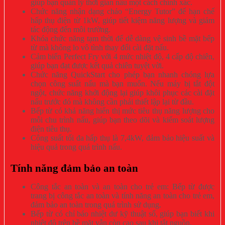
giúp bạn quản lý thời gian nấu một cách chính xác.
Chức năng nhận dạng chảo “Energy Tutor” để hạn chế
hấp thụ điện từ 1kW, giúp tiết kiệm năng lượng và giảm
tác động đến môi trường.
Khóa chức năng tạm thời để dễ dàng vệ sinh bề mặt bếp
từ mà không lo vô tình thay đổi cài đặt nấu.
Cảm biến Perfect Fry với 4 mức nhiệt độ, 4 cấp độ chiên,
giúp bạn đạt được kết quả chiên tuyệt vời.
Chức năng QuickStart cho phép bạn nhanh chóng lựa
chọn công suất nấu mà bạn muốn. Nếu máy bị tắt đột
ngột, chức năng khởi động lại giúp khôi phục các cài đặt
nấu trước đó mà không cần phải thiết lập lại từ đầu.
Bếp từ có khả năng hiển thị mức tiêu thụ năng lượng cho
mỗi chu trình nấu, giúp bạn theo dõi và kiểm soát lượng
điện tiêu thụ.
Công suất tối đa hấp thụ là 7,4kW, đảm bảo hiệu suất và
hiệu quả trong quá trình nấu.
Tính năng đảm bảo an toàn
Công tắc an toàn và an toàn cho trẻ em: Bếp từ được
trang bị công tắc an toàn và tính năng an toàn cho trẻ em,
đảm bảo an toàn trong quá trình sử dụng.
Bếp từ có chỉ báo nhiệt dư kỹ thuật số, giúp bạn biết khi
nhiệt độ trên bề mặt vẫn còn cao sau khi tắt nguồn.