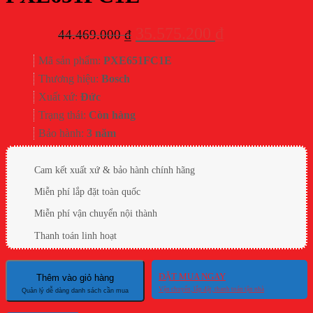
Giá
Giá
35.575.200
₫
44.469.000
₫
gốc
hiện
Mã sản phẩm:
PXE651FC1E
là:
tại
Thương hiệu:
Bosch
44.469.000 ₫.
là:
Xuất xứ:
Đức
35.575.200 ₫.
Trạng thái:
Còn hàng
Bảo hành:
3 năm
Cam kết xuất xứ & bảo hành chính hãng
Miễn phí lắp đặt toàn quốc
Miễn phí vận chuyển nội thành
Thanh toán linh hoạt
ĐẶT MUA NGAY
Thêm vào giỏ hàng