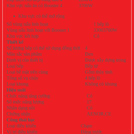
Khu vực nấu ăn có Booster 4
3700W
Khu vực có thể mở rộng
Số vùng nấu linh hoạt
1 bếp lò
Vùng nấu linh hoạt với Booster 1
33003700W
Khu vực kết hợp
Có
Thiết kế
Số lượng bếp có thể sử dụng đồng thời
4
Màu sắc sản phẩm
Đen
Định vị của thiết bị
Được xây dựng trong
Loại bếp
Bếp từ
Loại bề mặt trên cùng
Gốm thủy tinh
Tổng số vụ cháy
4 bếp lò
Loại khung
Không có khung
Hiệu suất
Chức năng tăng cường
Có
Số mức năng lượng
17
Nhân dạng nồi
Có
Chứng nhận
AENOR,CE
Công thái học
Loại điều khiển
Chạm
Vị trí điều khiển
Đằng trước