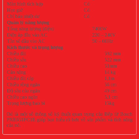
Màn hình tích hợp
Có
Hẹn giờ
Có
Chỉ báo nhiệt dư
Có
Quản lý năng lượng
Tổng năng lượng (điện)
7400W
Điện áp đầu vào AC
220 – 240V
Tần số đầu vào AC
50 – 60Hz
Kích thước và trọng lượng
Chiều dài
592 mm
Chiều sâu
522 mm
Chiều cao
51mm
Cân nặng
14 kg
Chiều dài cáp
1,1m
Chiều rộng ngăn
56 cm
Độ sâu của ngăn
49 cm
Chiều cao ngăn
5,1 cm
Trọng lượng bao bì
15kg
Đó là một số thông số kỹ thuật quan trọng của Bếp từ Bosch
PXE651FC1E giúp bạn hiểu rõ hơn về sản phẩm và tính năng
của nó.