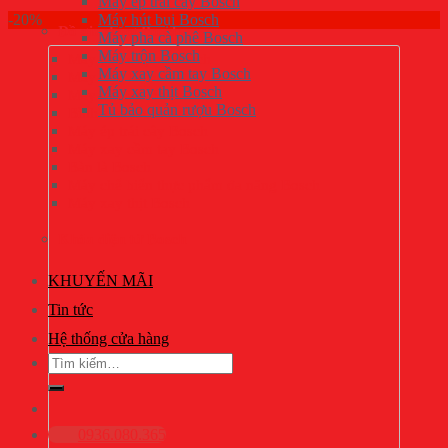
Máy ép trái cây Bosch
-20%
Máy hút bụi Bosch
Đồ gia dụng Bosch
Máy pha cà phê Bosch
Máy trộn Bosch
Máy pha cà phê Bosch
Máy xay cầm tay Bosch
Máy trộn Bosch
Máy xay thịt Bosch
Máy hút bụi Bosch
Tủ bảo quản rượu Bosch
Bình siêu tốc Bosch
Máy ép trái cây Bosch
Máy xay cầm tay Bosch
Bàn là Bosch
Máy chế biến thực phẩm đa năng Bosch
Máy xay thịt Bosch
Khóa điện tử Bosch
KHUYẾN MÃI
Tin tức
Hệ thống cửa hàng
Tìm
kiếm:
0936.080.365