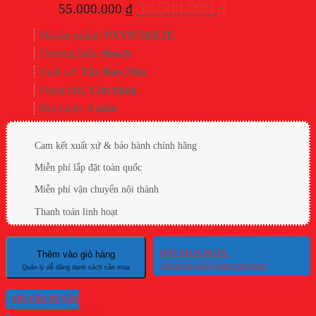
Giá
Giá
36.500.000
₫
55.000.000
₫
gốc
hiện
Mã sản phẩm:
PXY875KE1E
là:
tại
Thương hiệu:
Bosch
55.000.000 ₫.
là:
Xuất xứ:
Tây Ban Nha
36.500.000 ₫.
Trạng thái:
Còn hàng
Bảo hành:
3 năm
Cam kết xuất xứ & bảo hành chính hãng
Miễn phí lắp đặt toàn quốc
Miễn phí vận chuyển nội thành
Thanh toán linh hoạt
ĐẶT MUA NGAY
Thêm vào giỏ hàng
YÊU CẦU TƯ VẤN