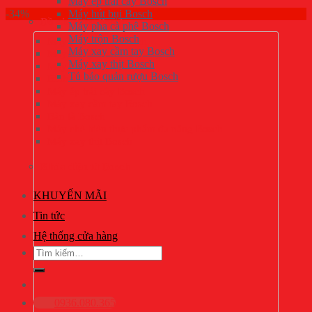
Máy ép trái cây Bosch
-34%
Máy hút bụi Bosch
Đồ gia dụng Bosch
Máy pha cà phê Bosch
Máy trộn Bosch
Máy pha cà phê Bosch
Máy xay cầm tay Bosch
Máy trộn Bosch
Máy xay thịt Bosch
Máy hút bụi Bosch
Tủ bảo quản rượu Bosch
Bình siêu tốc Bosch
Máy ép trái cây Bosch
Máy xay cầm tay Bosch
Bàn là Bosch
Máy chế biến thực phẩm đa năng Bosch
Máy xay thịt Bosch
Khóa điện tử Bosch
KHUYẾN MÃI
Tin tức
Hệ thống cửa hàng
Tìm
kiếm:
0936.080.365