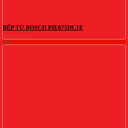
BẾP TỪ BOSCH PIE875DC1E
28.690.000
₫
-28%