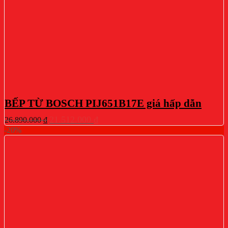
BẾP TỪ BOSCH PIJ651B17E giá hấp dẫn
Giá
Giá
21.512.000
₫
26.890.000
₫
gốc
hiện
-20%
là:
tại
26.890.000 ₫.
là:
21.512.000 ₫.