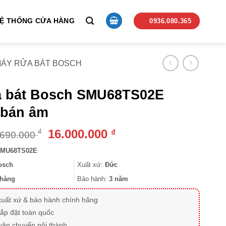
Ệ THỐNG CỬA HÀNG
0936.080.365
ÁY RỬA BÁT BOSCH
a bát Bosch SMU68TS02E
, bán âm
Giá
Giá
16.000.000
₫
₫
.690.000
gốc
hiện
MU68TS02E
là:
tại
27.690.000 ₫.
là:
osch
Xuất xứ:
Đức
16.000.000 ₫.
hàng
Bảo hành:
3 năm
xuất xứ & bảo hành chính hãng
lắp đặt toàn quốc
vận chuyển nội thành