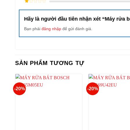
2
/
5
1
điểm
/
5
Hãy là người đầu tiên nhận xét “Máy rửa
điểm
Bạn phải
đăng nhập
để gửi đánh giá.
SẢN PHẨM TƯƠNG TỰ
-20%
-20%