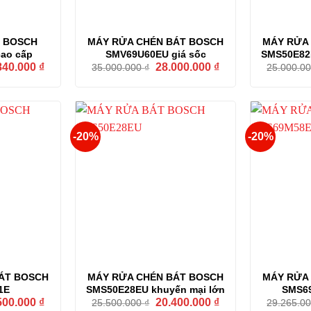
 BOSCH
MÁY RỬA CHÉN BÁT BOSCH
MÁY RỬA
ao cấp
SMV69U60EU giá sốc
SMS50E82E
Giá
Giá
Giá
840.000
₫
28.000.000
₫
35.000.000
₫
25.000.0
hiện
gốc
hiện
tại
là:
tại
00.000 ₫.
là:
35.000.000 ₫.
là:
25.840.000 ₫.
28.000.000 ₫.
-20%
-20%
ÁT BOSCH
MÁY RỬA CHÉN BÁT BOSCH
MÁY RỬA
1E
SMS50E28EU khuyến mại lớn
SMS69
Giá
Giá
Giá
500.000
₫
20.400.000
₫
25.500.000
₫
29.265.0