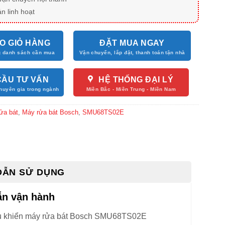
n linh hoạt
O GIỎ HÀNG
ĐẶT MUA NGAY
CẦU TƯ VẤN
HỆ THỐNG ĐẠI LÝ
ửa bát
,
Máy rửa bát Bosch
,
SMU68TS02E
DẪN SỬ DỤNG
n vận hành