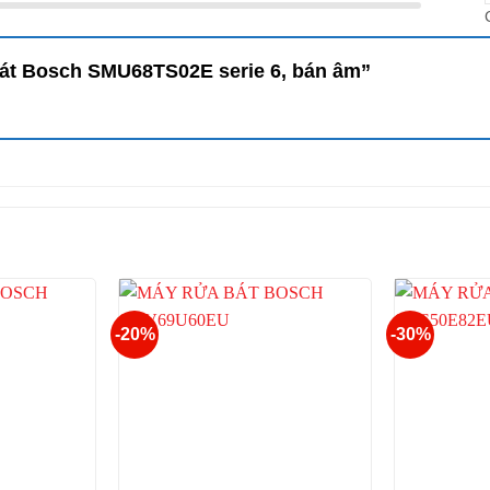
 bát Bosch SMU68TS02E serie 6, bán âm”
-20%
-30%