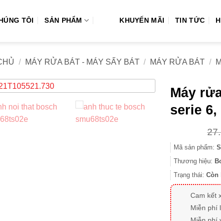
CHÚNG TÔI
SẢN PHẨM
KHUYẾN MÃI
TIN TỨC
H
CHỦ
/
MÁY RỬA BÁT - MÁY SẤY BÁT
/
MÁY RỬA BÁT
/
M
Máy rử
serie 6
27
Mã sản phẩm:
S
Thương hiệu:
B
Trạng thái:
Còn 
Cam kết 
Miễn phí 
Miễn phí 