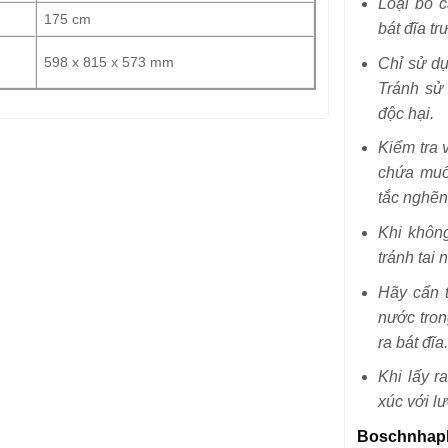
Loại bỏ c
175 cm
bát đĩa tr
598 x 815 x 573 mm
Chỉ sử dụ
Tránh sử
độc hại.
Kiểm tra 
chứa muố
tắc nghẽn
Khi khôn
tránh tai
Hãy cẩn t
nước tron
ra bát đĩa
Khi lấy r
xúc với l
Boschnhap