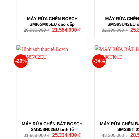
MÁY RỬA CHÉN BOSCH
MÁY RỬA CHÉN
SMI65M05EU cao cấp
SMS69U42EU c
Giá
Giá
Giá
21.584.000
₫
25.
26.980.000
₫
32.300.000
₫
gốc
hiện
gốc
là:
tại
là:
26.980.000 ₫.
là:
32.3
21.584.000 ₫.
-20%
-34%
MÁY RỬA CHÉN BÁT BOSCH
MÁY RỬA CHÉN B
SMS58N02EU tinh tế
SMS88TI0
Giá
Giá
Giá
25.334.400
₫
28.
31.668.000
₫
43.300.000
₫