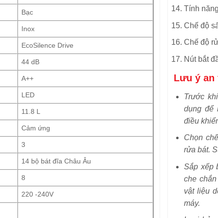
Tính năng
Bạc
Chế độ s
Inox
Chế độ rử
EcoSilence Drive
Nút bắt đ
44 dB
Lưu ý an
A++
LED
Trước kh
dụng để 
11.8 L
điều khiể
Cảm ứng
Chọn chế 
3
rửa bát. 
14 bộ bát đĩa Châu Âu
Sắp xếp 
8
che chắn
vật liệu 
220 -240V
máy.