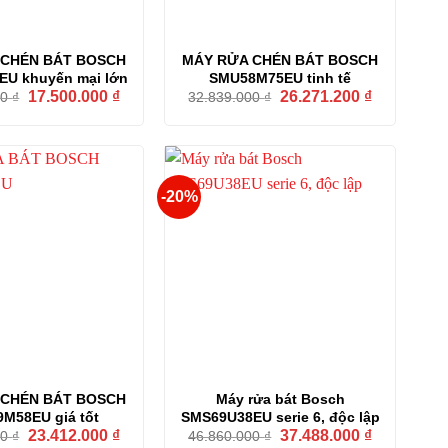
 CHÉN BÁT BOSCH
MÁY RỬA CHÉN BÁT BOSCH
U khuyến mại lớn
SMU58M75EU tinh tế
Giá
Giá
Giá
Giá
17.500.000
₫
26.271.200
₫
00
₫
32.839.000
₫
gốc
hiện
gốc
hiện
là:
tại
là:
tại
25.000.000 ₫.
là:
32.839.000 ₫.
là:
17.500.000 ₫.
26.271.200 
-20%
 CHÉN BÁT BOSCH
Máy rửa bát Bosch
M58EU giá tốt
SMS69U38EU serie 6, độc lập
Giá
Giá
Giá
Giá
23.412.000
₫
37.488.000
₫
00
₫
46.860.000
₫