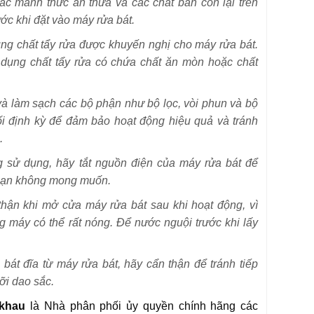
ác mảnh thức ăn thừa và các chất bẩn còn lại trên
ước khi đặt vào máy rửa bát.
ng chất tẩy rửa được khuyến nghị cho máy rửa bát.
 dụng chất tẩy rửa có chứa chất ăn mòn hoặc chất
và làm sạch các bộ phận như bộ lọc, vòi phun và bộ
i định kỳ để đảm bảo hoạt động hiệu quả và tránh
.
g sử dụng, hãy tắt nguồn điện của máy rửa bát để
 nạn không mong muốn.
hận khi mở cửa máy rửa bát sau khi hoạt động, vì
g máy có thể rất nóng. Để nước nguội trước khi lấy
.
a bát đĩa từ máy rửa bát, hãy cẩn thận để tránh tiếp
ưỡi dao sắc.
khau
là Nhà phân phối ủy quyền chính hãng các