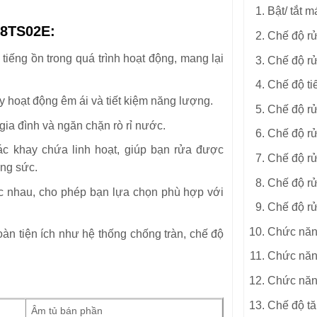
Bật/ tắt m
68TS02E:
Chế độ rử
 tiếng ồn trong quá trình hoạt động, mang lại
Chế độ r
Chế độ ti
y hoạt động êm ái và tiết kiệm năng lượng.
Chế độ rử
ia đình và ngăn chặn rò rỉ nước.
Chế độ r
ác khay chứa linh hoạt, giúp bạn rửa được
Chế độ rử
ông sức.
Chế độ r
c nhau, cho phép bạn lựa chọn phù hợp với
Chế độ rử
Chức năng
oàn tiện ích như hệ thống chống tràn, chế độ
Chức năng
Chức năn
Chế độ tă
Âm tủ bán phần