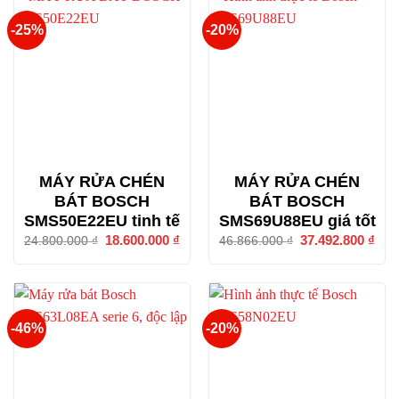
-25%
-20%
MÁY RỬA CHÉN
MÁY RỬA CHÉN
BÁT BOSCH
BÁT BOSCH
SMS50E22EU tinh tế
SMS69U88EU giá tốt
Giá
18.600.000
₫
Giá
Giá
37.492.800
₫
Giá
24.800.000
₫
46.866.000
₫
gốc
hiện
gốc
hiện
là:
tại
là:
tại
24.800.000 ₫.
là:
46.866.000 ₫.
là:
18.600.000 ₫.
37.4
-46%
-20%