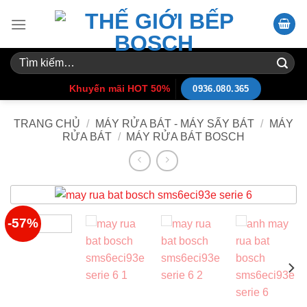
Skip
to
content
Tìm
kiếm:
Khuyến mãi HOT 50%
0936.080.365
TRANG CHỦ
/
MÁY RỬA BÁT - MÁY SẤY BÁT
/
MÁY
RỬA BÁT
/
MÁY RỬA BÁT BOSCH
-57%