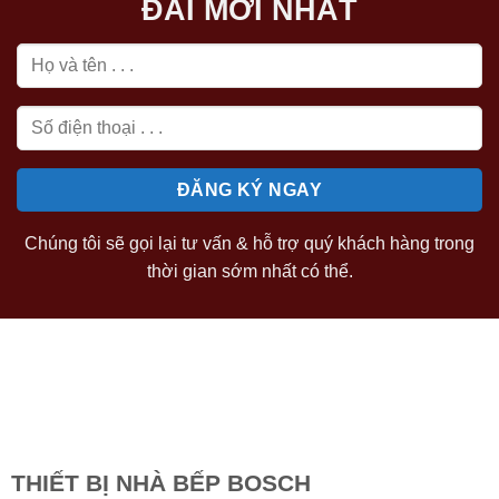
ĐÃI MỚI NHẤT
Chúng tôi sẽ gọi lại tư vấn & hỗ trợ quý khách hàng trong
thời gian sớm nhất có thể.
THIẾT BỊ NHÀ BẾP BOSCH