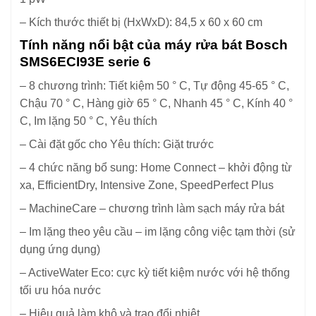
– Kích thước thiết bị (HxWxD): 84,5 x 60 x 60 cm
Tính năng nổi bật của máy rửa bát Bosch
SMS6ECI93E serie 6
– 8 chương trình: Tiết kiệm 50 ° C, Tự động 45-65 ° C,
Chậu 70 ° C, Hàng giờ 65 ° C, Nhanh 45 ° C, Kính 40 °
C, Im lặng 50 ° C, Yêu thích
– Cài đặt gốc cho Yêu thích: Giặt trước
– 4 chức năng bổ sung: Home Connect – khởi động từ
xa, EfficientDry, Intensive Zone, SpeedPerfect Plus
– MachineCare – chương trình làm sạch máy rửa bát
– Im lặng theo yêu cầu – im lặng công việc tạm thời (sử
dụng ứng dụng)
– ActiveWater Eco: cực kỳ tiết kiệm nước với hệ thống
tối ưu hóa nước
– Hiệu quả làm khô và trao đổi nhiệt