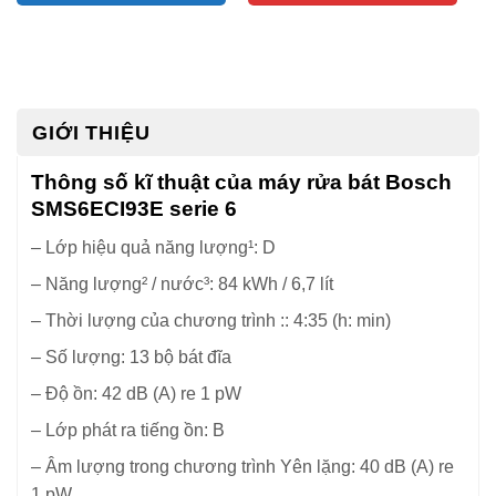
GIỚI THIỆU
Thông số kĩ thuật của máy rửa bát Bosch
SMS6ECI93E serie 6
– Lớp hiệu quả năng lượng¹: D
– Năng lượng² / nước³: 84 kWh / 6,7 lít
– Thời lượng của chương trình :: 4:35 (h: min)
– Số lượng: 13 bộ bát đĩa
– Độ ồn: 42 dB (A) re 1 pW
– Lớp phát ra tiếng ồn: B
– Âm lượng trong chương trình Yên lặng: 40 dB (A) re
1 pW