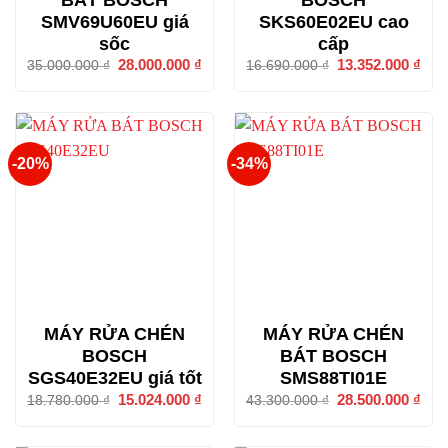
SMV69U60EU giá
SKS60E02EU cao
sốc
cấp
Giá
28.000.000
₫
Giá
Giá
13.352.000
₫
Giá
35.000.000
₫
16.690.000
₫
gốc
hiện
gốc
hiện
là:
tại
là:
tại
35.000.000 ₫.
là:
16.690.000 ₫.
là:
28.000.000 ₫.
13.3
-20%
-34%
MÁY RỬA CHÉN
MÁY RỬA CHÉN
BOSCH
BÁT BOSCH
SGS40E32EU giá tốt
SMS88TI01E
Giá
15.024.000
₫
Giá
Giá
28.500.000
₫
Giá
18.780.000
₫
43.300.000
₫
gốc
hiện
gốc
hiện
là:
tại
là:
tại
18.780.000 ₫.
là:
43.300.000 ₫.
là: