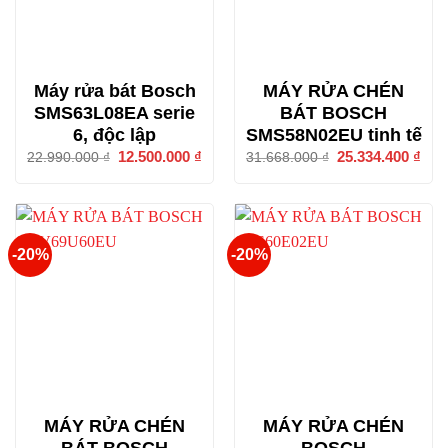
Máy rửa bát Bosch
MÁY RỬA CHÉN
SMS63L08EA serie
BÁT BOSCH
6, độc lập
SMS58N02EU tinh tế
Giá
12.500.000
₫
Giá
Giá
25.334.400
₫
Giá
22.990.000
₫
31.668.000
₫
gốc
hiện
gốc
hiện
là:
tại
là:
tại
22.990.000 ₫.
là:
31.668.000 ₫.
là:
12.500.000 ₫.
25.3
-20%
-20%
MÁY RỬA CHÉN
MÁY RỬA CHÉN
BÁT BOSCH
BOSCH