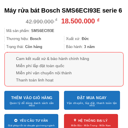
Máy rửa bát Bosch SMS6ECI93E serie 6
Giá
Giá
18.500.000
₫
₫
42.990.000
gốc
hiện
Mã sản phẩm:
SMS6ECI93E
là:
tại
42.990.000 ₫.
là:
Thương hiệu:
Bosch
Xuất xứ:
Đức
18.500.000
Trạng thái:
Còn hàng
Bảo hành:
3 năm
Cam kết xuất xứ & bảo hành chính hãng
Miễn phí lắp đặt toàn quốc
Miễn phí vận chuyển nội thành
Thanh toán linh hoạt
THÊM VÀO GIỎ HÀNG
ĐẶT MUA NGAY
YÊU CẦU TƯ VẤN
HỆ THỐNG ĐẠI LÝ