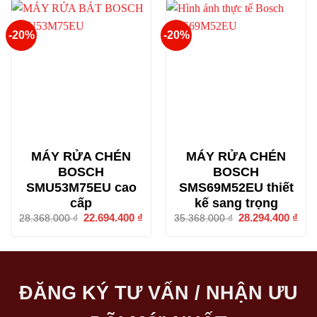
15.024.000 ₫.
28.5
-20%
-20%
MÁY RỬA CHÉN
MÁY RỬA CHÉN
BOSCH
BOSCH
SMU53M75EU cao
SMS69M52EU thiết
cấp
kế sang trọng
Giá
22.694.400
₫
Giá
Giá
28.294.400
₫
Giá
28.368.000
₫
35.368.000
₫
gốc
hiện
gốc
hiện
là:
tại
là:
tại
28.368.000 ₫.
là:
35.368.000 ₫.
là:
22.694.400 ₫.
28.2
ĐĂNG KÝ TƯ VẤN / NHẬN ƯU