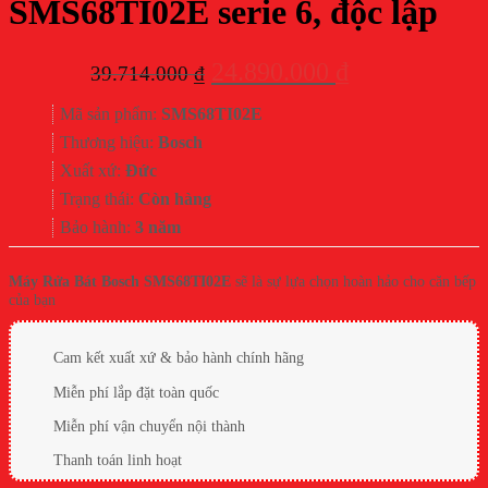
SMS68TI02E serie 6, độc lập
Giá
Giá
24.890.000
₫
39.714.000
₫
gốc
hiện
Mã sản phẩm:
SMS68TI02E
là:
tại
Thương hiệu:
Bosch
39.714.000 ₫.
là:
Xuất xứ:
Đức
24.890.000 ₫.
Trạng thái:
Còn hàng
Bảo hành:
3 năm
Máy Rửa Bát Bosch SMS68TI02E
sẽ là sự lựa chọn hoàn hảo cho căn bếp
của bạn
Cam kết xuất xứ & bảo hành chính hãng
Miễn phí lắp đặt toàn quốc
Miễn phí vận chuyển nội thành
Thanh toán linh hoạt