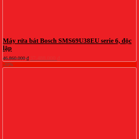
Máy rửa bát Bosch SMS69U38EU serie 6, độc
lập
Giá
Giá
37.488.000
₫
46.860.000
₫
gốc
hiện
-20%
là:
tại
46.860.000 ₫.
là:
37.488.000 ₫.