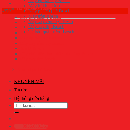
Máy ép trái cây Bosch
Máy hút bụi Bosch
Đồ gia dụng Bosch
-37%
Máy pha cà phê Bosch
Máy trộn Bosch
Máy pha cà phê Bosch
Máy xay cầm tay Bosch
Máy trộn Bosch
Máy xay thịt Bosch
Máy hút bụi Bosch
Tủ bảo quản rượu Bosch
Bình siêu tốc Bosch
Máy ép trái cây Bosch
Máy xay cầm tay Bosch
Bàn là Bosch
Máy chế biến thực phẩm đa năng Bosch
Máy xay thịt Bosch
Khóa điện tử Bosch
KHUYẾN MÃI
Tin tức
Hệ thống cửa hàng
Tìm
kiếm:
0936.080.365