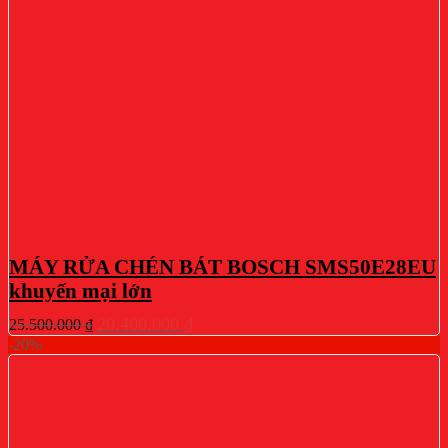
MÁY RỬA CHÉN BÁT BOSCH SMS50E28EU
khuyến mại lớn
Giá
Giá
20.400.000
₫
25.500.000
₫
gốc
hiện
-20%
là:
tại
25.500.000 ₫.
là:
20.400.000 ₫.