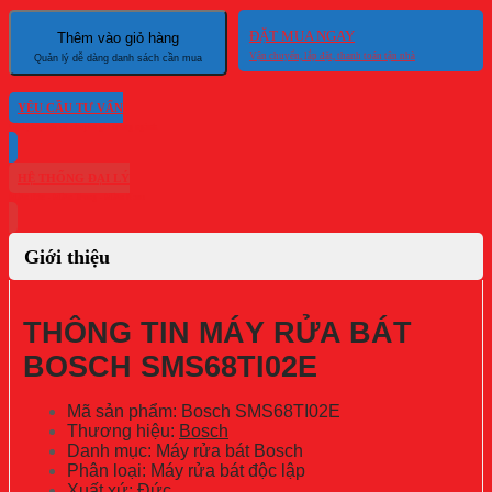
ĐẶT MUA NGAY
Thêm vào giỏ hàng
YÊU CẦU TƯ VẤN
HỆ THỐNG ĐẠI LÝ
Giới thiệu
THÔNG TIN MÁY RỬA BÁT
BOSCH SMS68TI02E
Mã sản phẩm: Bosch SMS68TI02E
Thương hiệu:
Bosch
Danh mục: Máy rửa bát Bosch
Phân loại: Máy rửa bát độc lập
Xuất xứ: Đức