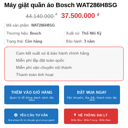
Máy giặt quần áo Bosch WAT286H8SG
Giá
Giá
37.500.000
₫
₫
44.140.000
gốc
hiện
Mã sản phẩm:
WAT286H8SG
là:
tại
44.140.000 ₫.
là:
Thương hiệu:
Bosch
Xuất xứ:
Thổ Nhĩ Kỳ
37.500.000
Trạng thái:
Còn hàng
Bảo hành:
3 năm
Cam kết xuất xứ & bảo hành chính hãng
Miễn phí lắp đặt toàn quốc
Miễn phí vận chuyển nội thành
Thanh toán linh hoạt
THÊM VÀO GIỎ HÀNG
ĐẶT MUA NGAY
YÊU CẦU TƯ VẤN
HỆ THỐNG ĐẠI LÝ