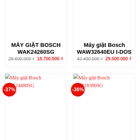
MÁY GIẶT BOSCH
Máy giặt Bosch
WAK24260SG
WAW32640EU I-DOS
Giá
18.700.000
₫
Giá
Giá
29.500.000
₫
Giá
28.600.000
₫
40.400.000
₫
gốc
hiện
gốc
hiện
là:
tại
là:
tại
28.600.000 ₫.
là:
40.400.000 ₫.
là:
18.700.000 ₫.
29.5
-37%
-36%