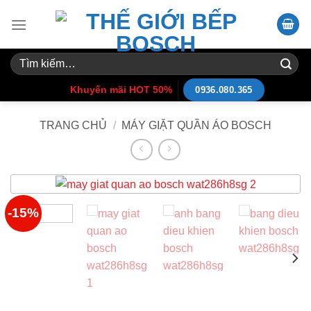
Skip
to
content
Tìm
kiếm:
Khuyến mãi HOT 50%
0936.080.365
TRANG CHỦ
/
MÁY GIẶT QUẦN ÁO BOSCH
-15%