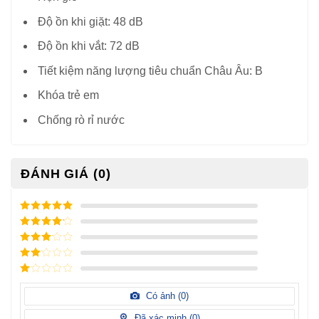
Độ ồn khi giặt: 48 dB
Độ ồn khi vắt: 72 dB
Tiết kiệm năng lượng tiêu chuẩn Châu Âu: B
Khóa trẻ em
Chống rò rỉ nước
ĐÁNH GIÁ (0)
5
/ 5 điểm
4
/ 5
điểm
3
/ 5
điểm
2
/
5
1
điểm
/
Có ảnh (
0
)
5
điểm
Đã xác minh (
0
)