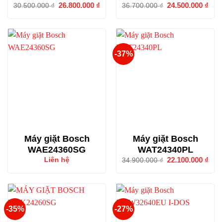
Giá
26.800.000
₫
Giá
Giá
24.500.000
₫
Giá
30.500.000
₫
36.700.000
₫
gốc
hiện
gốc
hiện
là:
tại
là:
tại
30.500.000 ₫.
là:
36.700.000 ₫.
là:
26.800.000 ₫.
24.5
-37%
Máy giặt Bosch
Máy giặt Bosch
WAE24360SG
WAT24340PL
Giá
22.100.000
₫
Giá
Liên hệ
34.900.000
₫
gốc
hiện
là:
tại
34.900.000 ₫.
là:
22.1
-35%
-27%