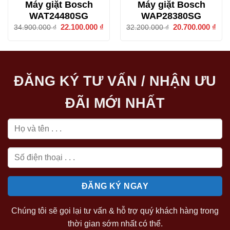
Máy giặt Bosch
Máy giặt Bosch
WAT24480SG
WAP28380SG
Giá
22.100.000
₫
Giá
Giá
20.700.000
₫
Giá
34.900.000
₫
32.200.000
₫
gốc
hiện
gốc
hiện
là:
tại
là:
tại
34.900.000 ₫.
là:
32.200.000 ₫.
là:
22.100.000 ₫.
20.7
ĐĂNG KÝ TƯ VẤN / NHẬN ƯU
ĐÃI MỚI NHẤT
Chúng tôi sẽ gọi lại tư vấn & hỗ trợ quý khách hàng trong
thời gian sớm nhất có thể.