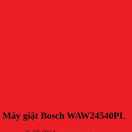
Máy giặt Bosch WAW24540PL
Giá
Giá
24.500.000
₫