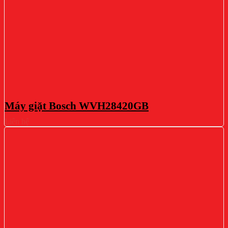
Máy giặt Bosch WVH28420GB
Liên hệ