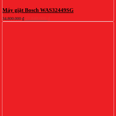
Máy giặt Bosch WAS32449SG
Giá
Giá
27.840.000
₫
34.800.000
₫
gốc
hiện
là:
tại
34.800.000 ₫.
là:
27.840.000 ₫.