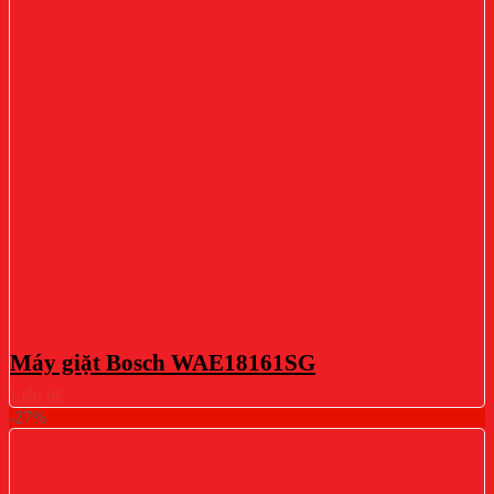
Máy giặt Bosch WAE18161SG
Liên hệ
-27%