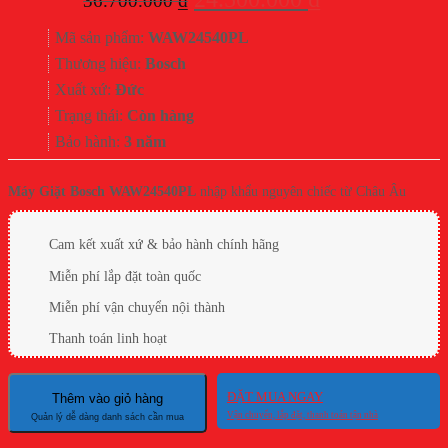
36.700.000
₫
gốc
hiện
Mã sản phẩm:
WAW24540PL
là:
tại
Thương hiệu:
Bosch
36.700.000 ₫.
là:
Xuất xứ:
Đức
24.500.000 ₫.
Trạng thái:
Còn hàng
Bảo hành:
3 năm
Máy Giặt Bosch WAW24540PL
nhập khẩu nguyên chiếc từ Châu Âu
Cam kết xuất xứ & bảo hành chính hãng
Miễn phí lắp đặt toàn quốc
Miễn phí vận chuyển nội thành
Thanh toán linh hoạt
ĐẶT MUA NGAY
Thêm vào giỏ hàng