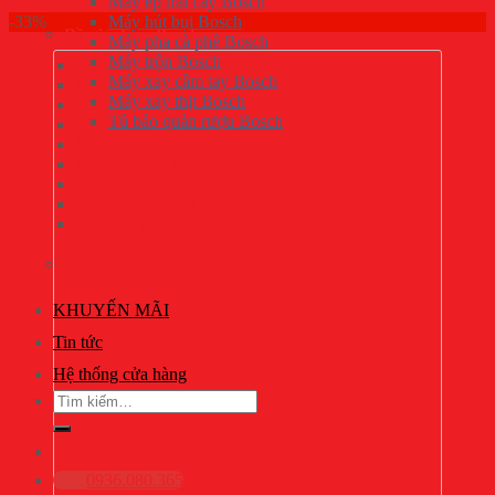
Máy ép trái cây Bosch
-33%
Máy hút bụi Bosch
Đồ gia dụng Bosch
Máy pha cà phê Bosch
Máy trộn Bosch
Máy pha cà phê Bosch
Máy xay cầm tay Bosch
Máy trộn Bosch
Máy xay thịt Bosch
Máy hút bụi Bosch
Tủ bảo quản rượu Bosch
Bình siêu tốc Bosch
Máy ép trái cây Bosch
Máy xay cầm tay Bosch
Bàn là Bosch
Máy chế biến thực phẩm đa năng Bosch
Máy xay thịt Bosch
Khóa điện tử Bosch
KHUYẾN MÃI
Tin tức
Hệ thống cửa hàng
Tìm
kiếm:
0936.080.365