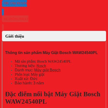
YÊU CẦU TƯ VẤN
HỆ THỐNG ĐẠI LÝ
Giới thiệu
Thông tin sản phẩm Máy Giặt Bosch WAW24540PL
Mã sản phẩm: Bosch WAW24540PL
Thương hiệu:
Bosch
Danh mục:
Máy giặt Bosch
Phân loại: Máy giặt
Xuất xứ: Đức
Bảo hành: 3 năm
Đặc điểm nổi bật Máy Giặt Bosch
WAW24540PL