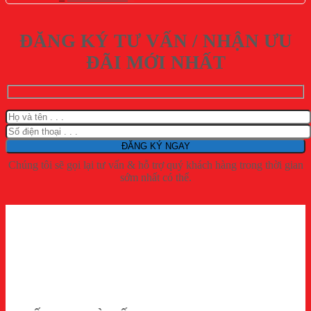
gốc
hiện
là:
tại
56.600.000 ₫.
là:
ĐĂNG KÝ TƯ VẤN / NHẬN ƯU
46.000.000 ₫.
ĐÃI MỚI NHẤT
Chúng tôi sẽ gọi lại tư vấn & hỗ trợ quý khách hàng trong thời gian
sớm nhất có thể.