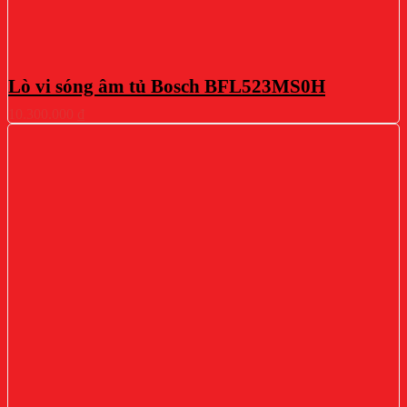
Lò vi sóng âm tủ Bosch BFL523MS0H
10.300.000
₫