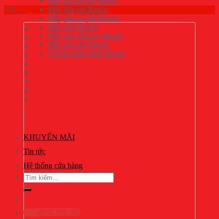
Máy ép trái cây Bosch
-5%
Máy hút bụi Bosch
Đồ gia dụng Bosch
Máy pha cà phê Bosch
Máy trộn Bosch
Máy pha cà phê Bosch
Máy xay cầm tay Bosch
Máy trộn Bosch
Máy xay thịt Bosch
Máy hút bụi Bosch
Tủ bảo quản rượu Bosch
Bình siêu tốc Bosch
Máy ép trái cây Bosch
Máy xay cầm tay Bosch
Bàn là Bosch
Máy chế biến thực phẩm đa năng Bosch
Máy xay thịt Bosch
Khóa điện tử Bosch
KHUYẾN MÃI
Tin tức
Hệ thống cửa hàng
Tìm
kiếm:
0936.080.365