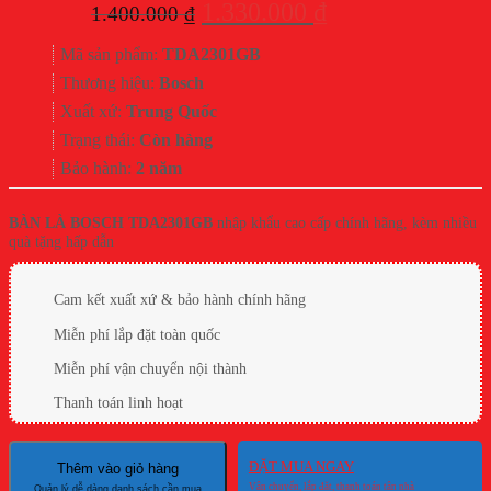
Giá
Giá
1.330.000
₫
1.400.000
₫
gốc
hiện
Mã sản phẩm:
TDA2301GB
là:
tại
Thương hiệu:
Bosch
1.400.000 ₫.
là:
Xuất xứ:
Trung Quốc
1.330.000 ₫.
Trạng thái:
Còn hàng
Bảo hành:
2 năm
BÀN LÀ BOSCH TDA2301GB
nhập khẩu cao cấp chính hãng, kèm nhiều
quà tặng hấp dẫn
Cam kết xuất xứ & bảo hành chính hãng
Miễn phí lắp đặt toàn quốc
Miễn phí vận chuyển nội thành
Thanh toán linh hoạt
ĐẶT MUA NGAY
Thêm vào giỏ hàng