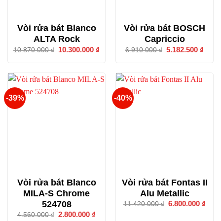
Vòi rửa bát Blanco
Vòi rửa bát BOSCH
ALTA Rock
Capriccio
Giá
10.300.000
₫
Giá
Giá
5.182.500
₫
Giá
10.870.000
₫
6.910.000
₫
gốc
hiện
gốc
hiện
là:
tại
là:
tại
10.870.000 ₫.
là:
6.910.000 ₫.
là:
10.300.000 ₫.
5.182
-39%
-40%
Vòi rửa bát Blanco
Vòi rửa bát Fontas II
MILA-S Chrome
Alu Metallic
524708
Giá
6.800.000
₫
Giá
11.420.000
₫
gốc
hiện
Giá
2.800.000
₫
Giá
4.560.000
₫
là:
tại
gốc
hiện