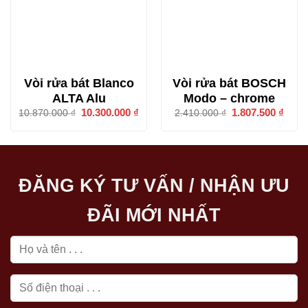
Vòi rửa bát Blanco
Vòi rửa bát BOSCH
ALTA Alu
Modo – chrome
Giá
10.300.000
₫
Giá
Giá
1.807.500
₫
Giá
10.870.000
₫
2.410.000
₫
gốc
hiện
gốc
hiện
là:
tại
là:
tại
10.870.000 ₫.
là:
2.410.000 ₫.
là:
10.300.000 ₫.
1.807
ĐĂNG KÝ TƯ VẤN / NHẬN ƯU
ĐÃI MỚI NHẤT