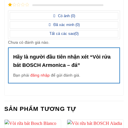
điểm
2
/
5
1
điểm
/
Có ảnh (
0
)
5
điểm
Đã xác minh (
0
)
Tất cả các sao(
0
)
Chưa có đánh giá nào.
Hãy là người đầu tiên nhận xét “Vòi rửa
bát BOSCH Armonica – đá”
Bạn phải
đăng nhập
để gửi đánh giá.
SẢN PHẨM TƯƠNG TỰ