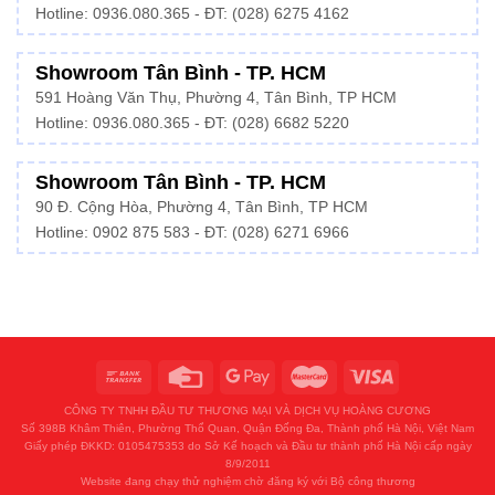
Hotline:
0936.080.365
- ĐT: (028) 6275 4162
Showroom Tân Bình - TP. HCM
591 Hoàng Văn Thụ, Phường 4, Tân Bình, TP HCM
Hotline:
0936.080.365
- ĐT: (028) 6682 5220
Showroom Tân Bình - TP. HCM
90 Đ. Cộng Hòa, Phường 4, Tân Bình, TP HCM
Hotline: 0902 875 583 - ĐT: (028) 6271 6966
CÔNG TY TNHH ĐẦU TƯ THƯƠNG MẠI VÀ DỊCH VỤ HOÀNG CƯƠNG
Số 398B Khâm Thiên, Phường Thổ Quan, Quận Đống Đa, Thành phố Hà Nội, Việt Nam
Giấy phép ĐKKD: 0105475353 do Sở Kế hoạch và Đầu tư thành phố Hà Nội cấp ngày
8/9/2011
Website đang chạy thử nghiệm chờ đăng ký với Bộ công thương