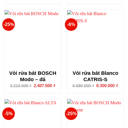
11.420.000 ₫.
là:
là:
tại
6.80
4.560.000 ₫.
là:
2.800.000 ₫.
-25%
-6%
Vòi rửa bát BOSCH
Vòi rửa bát Blanco
Modo – đá
CATRIS-S
Giá
2.407.500
₫
Giá
Giá
6.300.000
₫
Giá
3.210.000
₫
6.680.000
₫
gốc
hiện
gốc
hiện
là:
tại
là:
tại
3.210.000 ₫.
là:
6.680.000 ₫.
là:
2.407.500 ₫.
6.300
-5%
-25%