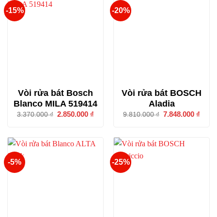
-15%
-20%
Vòi rửa bát Bosch
Vòi rửa bát BOSCH
Blanco MILA 519414
Aladia
Giá
2.850.000
₫
Giá
Giá
7.848.000
₫
Giá
3.370.000
₫
9.810.000
₫
gốc
hiện
gốc
hiện
là:
tại
là:
tại
3.370.000 ₫.
là:
9.810.000 ₫.
là:
2.850.000 ₫.
7.848
-5%
-25%