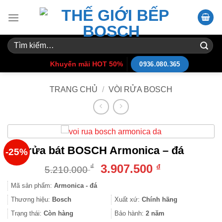
Skip
to
content
Tìm
kiếm:
Khuyến mãi HOT 50%
0936.080.365
TRANG CHỦ
/
VÒI RỬA BOSCH
Vòi rửa bát BOSCH Armonica – đá
-25%
Giá
Giá
3.907.500
₫
₫
5.210.000
gốc
hiện
Mã sản phẩm:
Armonica - đá
là:
tại
5.210.000 ₫.
là:
Thương hiệu:
Bosch
Xuất xứ:
Chính hãng
3.907.500 ₫.
Trạng thái:
Còn hàng
Bảo hành:
2 năm