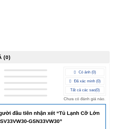
 (0)
Có ảnh (
0
)
Đã xác minh (
0
)
Tất cả các sao(
0
)
Chưa có đánh giá nào.
người đầu tiên nhận xét “Tủ Lạnh Cỡ Lớn
KSV33VW30-GSN33VW30”