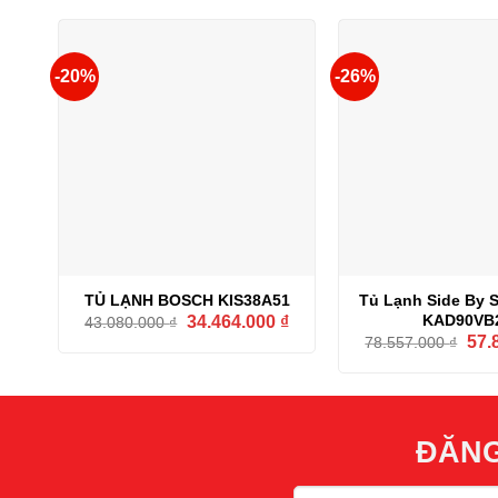
21.453.000 ₫.
-20%
-26%
TỦ LẠNH BOSCH KIS38A51
Tủ Lạnh Side By 
Giá
Giá
KAD90VB
34.464.000
₫
43.080.000
₫
gốc
hiện
Giá
57.
78.557.000
₫
là:
tại
gốc
43.080.000 ₫.
là:
là:
34.464.000 ₫.
78.5
ĐĂNG