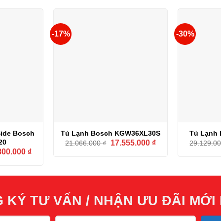
16.508.000 ₫.
108.000.000 ₫.
là:
78.500.000 ₫.
-17%
-30%
Side Bosch
Tủ Lạnh Bosch KGW36XL30S
Tủ Lạnh 
Giá
Giá
20
17.555.000
₫
21.066.000
₫
29.129.0
gốc
hiện
Giá
800.000
₫
là:
tại
hiện
21.066.000 ₫.
là:
tại
17.555.000 ₫.
57.000 ₫.
là:
57.800.000 ₫.
 KÝ TƯ VẤN / NHẬN ƯU ĐÃI MỚI