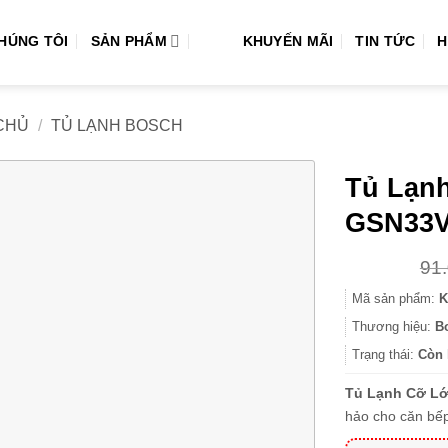
CHÚNG TÔI
SẢN PHẨM
KHUYẾN MÃI
TIN TỨC
H
CHỦ
/
TỦ LẠNH BOSCH
Tủ Lạn
GSN33
91
Mã sản phẩm:
K
Thương hiệu:
B
Trạng thái:
Còn 
Tủ Lạnh Cỡ L
hảo cho căn bế