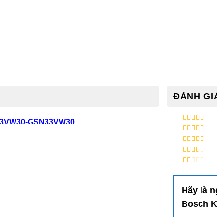
ĐÁNH GIÁ
V33VW30-GSN33VW30
5
/ 5 điểm
4
/ 5 điểm
3
/ 5
điểm
2
/ 5
điểm
1
/
5
điểm
Hãy là 
Bosch 