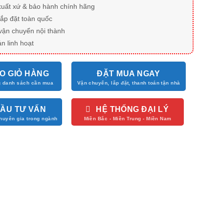
xuất xứ & bảo hành chính hãng
lắp đặt toàn quốc
vận chuyển nội thành
n linh hoạt
O GIỎ HÀNG
ĐẶT MUA NGAY
CẦU TƯ VẤN
HỆ THỐNG ĐẠI LÝ