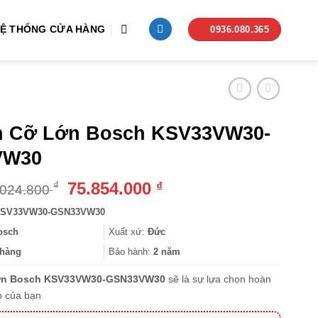
Ệ THỐNG CỬA HÀNG
0936.080.365
h Cỡ Lớn Bosch KSV33VW30-
VW30
Giá
Giá
75.854.000
₫
₫
.024.800
gốc
hiện
SV33VW30-GSN33VW30
là:
tại
91.024.800 ₫.
là:
osch
Xuất xứ:
Đức
75.854.000 ₫.
hàng
Bảo hành:
2 năm
ớn Bosch KSV33VW30-GSN33VW30
sẽ là sự lựa chọn hoàn
p của bạn