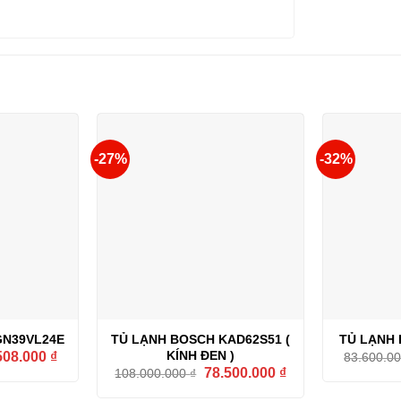
-27%
-32%
GN39VL24E
TỦ LẠNH BOSCH KAD62S51 (
TỦ LẠNH 
Giá
KÍNH ĐEN )
508.000
₫
83.600.0
hiện
Giá
Giá
78.500.000
₫
108.000.000
₫
tại
gốc
hiện
09.600 ₫.
là:
là:
tại