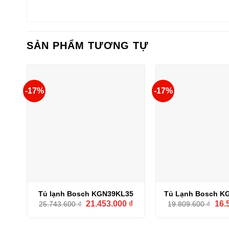
SẢN PHẨM TƯƠNG TỰ
-17%
-17%
Tủ lạnh Bosch KGN39KL35
Tủ Lạnh Bosch K
Giá
Giá
Giá
21.453.000
₫
16.
25.743.600
₫
19.809.600
₫
gốc
hiện
gốc
là:
tại
là:
25.743.600 ₫.
là:
19.8