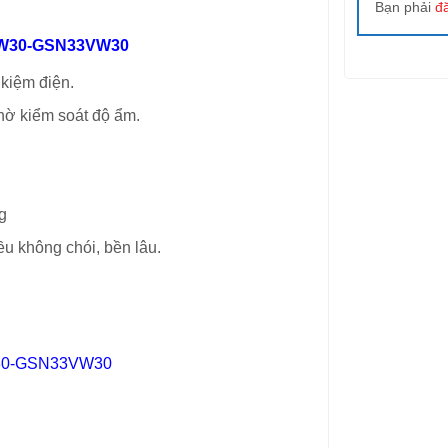
Bạn phải
đ
3VW30-GSN33VW30
 kiệm điện.
nhờ kiểm soát độ ẩm.
g
u không chói, bền lâu.
VW30-GSN33VW30