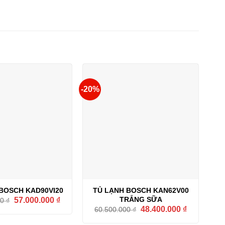
-20%
BOSCH KAD90VI20
TỦ LẠNH BOSCH KAN62V00
Giá
Giá
TRẮNG SỮA
57.000.000
₫
00
₫
gốc
hiện
Giá
Giá
48.400.000
₫
60.500.000
₫
là:
tại
gốc
hiện
83.600.000 ₫.
là:
là:
tại