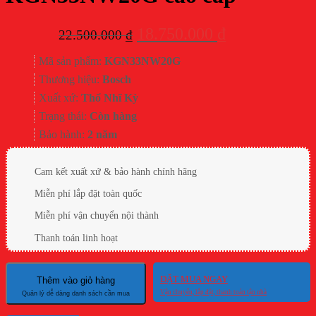
Giá
Giá
18.750.000
₫
22.500.000
₫
gốc
hiện
Mã sản phẩm:
KGN33NW20G
là:
tại
Thương hiệu:
Bosch
22.500.000 ₫.
là:
Xuất xứ:
Thổ Nhĩ Kỳ
18.750.000 ₫.
Trạng thái:
Còn hàng
Bảo hành:
2 năm
Cam kết xuất xứ & bảo hành chính hãng
Miễn phí lắp đặt toàn quốc
Miễn phí vận chuyển nội thành
Thanh toán linh hoạt
ĐẶT MUA NGAY
Thêm vào giỏ hàng