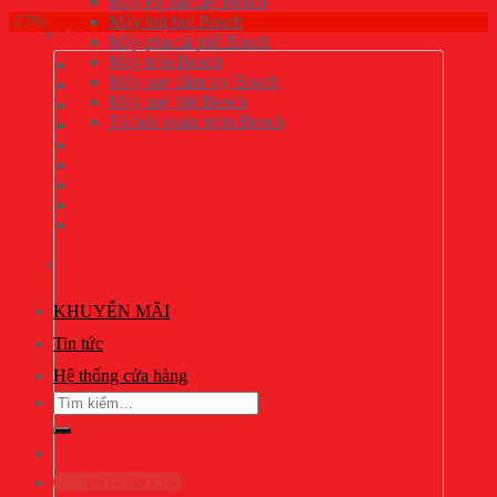
Máy ép trái cây Bosch
-17%
Máy hút bụi Bosch
Đồ gia dụng Bosch
Máy pha cà phê Bosch
Máy trộn Bosch
Máy pha cà phê Bosch
Máy xay cầm tay Bosch
Máy trộn Bosch
Máy xay thịt Bosch
Máy hút bụi Bosch
Tủ bảo quản rượu Bosch
Bình siêu tốc Bosch
Máy ép trái cây Bosch
Máy xay cầm tay Bosch
Bàn là Bosch
Máy chế biến thực phẩm đa năng Bosch
Máy xay thịt Bosch
Khóa điện tử Bosch
KHUYẾN MÃI
Tin tức
Hệ thống cửa hàng
Tìm
kiếm:
0936.080.365