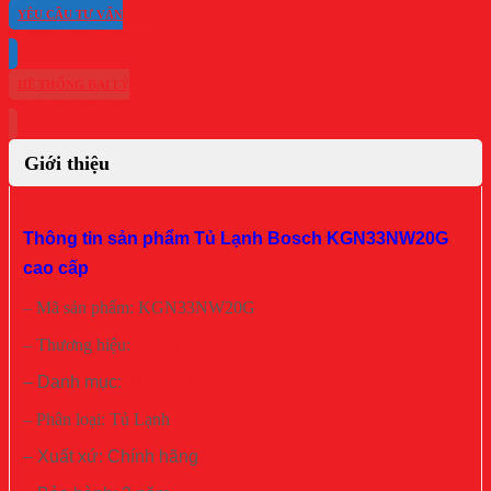
YÊU CẦU TƯ VẤN
HỆ THỐNG ĐẠI LÝ
Giới thiệu
Thông tin sản phẩm Tủ Lạnh Bosch KGN33NW20G
cao cấp
– Mã sản phẩm: KGN33NW20G
– Thương hiệu:
Bosch
– Danh mục:
Tủ lạnh Bosch
– Phân loại: Tủ Lạnh
– Xuất xứ: Chính hãng