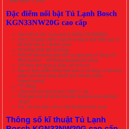
– Bảo hành: 2 năm
Đặc điểm nổi bật Tủ Lạnh Bosch
KGN33NW20G cao cấp
Lưu trữ trái cây và rau quả lý tưởng với MultiBox
Đèn LED giúp chiếu sáng bên trong tủ lạnh hiệu quả và
tiết kiện hơn so với đèn chùm
Hệ thống dòng khí đa luồng
Phân bố không khí lạnh đến cả ngăn lạnh và đông với
MultiAirflow – Hệ thống dòng khí đa luồng
Tiết kiệm thời gian rã động với NoFrost
Bảo vệ thực phẩm đông lạnh khỏi sự ra đông và làm thực
phẩm mới đóng băng nhanh hơn với tính năng
SuperFreezing
*Tủ đông:
Công suất làm lạnh trong 24 giờ: 11 kg
Thời gian lưu trữ tối đa của máy làm lạnh khi mất điện:
19 giờ
Tay cầm tích hợp ,cửa có thể lật phải,có thể xoay
Thông số kĩ thuật Tủ Lạnh
Bosch KGN33NW20G cao cấp