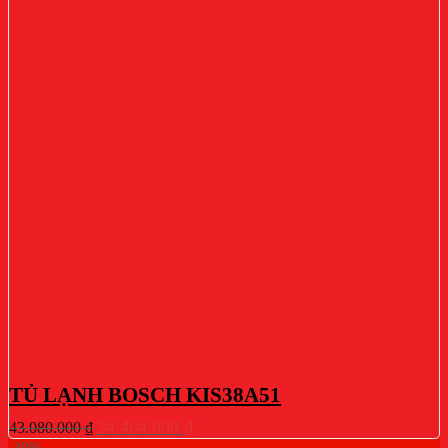
TỦ LẠNH BOSCH KIS38A51
Giá
Giá
34.464.000
₫
43.080.000
₫
gốc
hiện
-30%