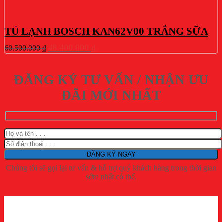
TỦ LẠNH BOSCH KAN62V00 TRẮNG SỮA
Giá
Giá
48.400.000
₫
60.500.000
₫
gốc
hiện
là:
tại
60.500.000 ₫.
là:
ĐĂNG KÝ TƯ VẤN / NHẬN ƯU
48.400.000 ₫.
ĐÃI MỚI NHẤT
Chúng tôi sẽ gọi lại tư vấn & hỗ trợ quý khách hàng trong thời gian
sớm nhất có thể.