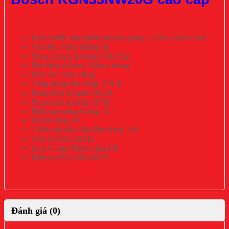
Kích thước sản phẩm (dxrxs) (mm): 1760 x 600 x 660
Vật liệu: Thép không gỉ
Trọng lượng tịnh (kg): 61,0 kg
Phụ kiện đi kèm: 3 khay trứng
Màu sắc: màu trắng
Tổng dung tích ròng: 279 lít
Dung tích tủ lạnh: 192 lít
Dung tích tủ đông: 87 lít
Hiệu quả năng lượng A +
Độ ồn (dB): 42
Chiều dài dây cấp điện (cm): 240
Tần số (Hz): 50 Hz
Loại ổ cắm: Phích cắm GB
Điện áp (V): 220-240 V
Đánh giá (0)