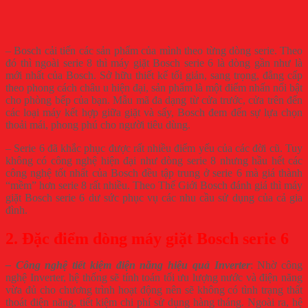
– Bosch cải tiến các sản phẩm của mình theo từng dòng serie. Theo
đó thì ngoài serie 8 thì máy giặt Bosch serie 6 là dòng gần như là
mới nhất của Bosch. Sở hữu thiết kế tối giản, sang trọng, đẳng cấp
theo phong cách châu u hiện đại, sản phẩm là một điểm nhấn nổi bật
cho phòng bếp của bạn. Mẫu mã đa dạng từ cửa trước, cửa trên đến
các loại máy kết hợp giữa giặt và sấy, Bosch đem đến sự lựa chọn
thoải mái, phong phú cho người tiêu dùng.
– Serie 6 đã khắc phục được rất nhiều điểm yếu của các đời cũ. Tuy
không có công nghệ hiện đại như dòng serie 8 nhưng hầu hết các
công nghệ tốt nhất của Bosch đều tập trung ở serie 6 mà giá thành
“mềm” hơn serie 8 rất nhiều. Theo Thế Giới Bosch đánh giá thì máy
giặt Bosch serie 6 dư sức phục vụ các nhu cầu sử dụng của cả gia
đình.
2. Đặc điểm dòng máy giặt Bosch serie 6
– Công nghệ tiết kiệm điện năng hiệu quả Inverter
: Nhờ công
nghệ Inverter, hệ thống sẽ tính toán tối ưu lượng nước và điện năng
vừa đủ cho chương trình hoạt động nên sẽ không có tình trạng thất
thoát điện năng, tiết kiệm chi phí sử dụng hàng tháng. Ngoài ra, hệ