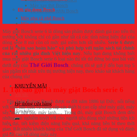
Máy xay thịt Bosch
Đồ gia dụng Bosch
Tủ bảo quản rượu Bosch
Máy pha cà phê Bosch
Máy trộn Bosch
Máy hút bụi Bosch
Máy giặt Bosch serie 6 là dòng sản phẩm được đánh giá cao trên thị
Bình siêu tốc Bosch
trường bởi không chỉ có gần như tất cả các tính năng hiện đại của
Máy ép trái cây Bosch
dòng serie 8 mà còn có mức giá mềm hơn rất nhiều.
Serie 6 được
Máy xay cầm tay Bosch
coi là “bản sao hoàn hảo” và phù hợp với ngân sách tài chính
Bàn là Bosch
của rất nhiều gia đình Việt hiện nay
. Nếu bạn đang không biết
Máy chế biến thực phẩm đa năng Bosch
mua máy giặt Bosch serie 6 loại nào thì tốt thì đừng bỏ qua bài viết
Máy xay thịt Bosch
Thế Giới Bosch
dưới đây của
, chúng tôi sẽ gợi ý đến bạn top 5
sản phẩm tốt nhất trên thị trường hiện nay, theo khảo sát khách hàng
Khóa điện tử Bosch
của chúng tôi!
KHUYẾN MÃI
1. Tại sao gọi là máy giặt Bosch serie 6
Tin tức
– Tập đoàn Robert Bosch được ra đời năm 1886 tại Đức, nổi tiếng
Hệ thống cửa hàng
với việc sản xuất và cung cấp các thiết bị cao cấp như máy giặt, máy
Tìm
sấy, máy rửa bát, máy lạnh,… Trong đó, máy giặt Bosch đem đến
kiếm:
những trải nghiệm tuyệt vời cho người tiêu dùng nhờ những tiện ích
hiện đại, tiết kiệm điện năng hiệu quả, khả năng bền bỉ theo thời
gian. Rất nhiều khách hàng của Thế Giới Bosch đã sử dụng và đánh
0936.080.365
giá rất cao về dòng máy này.