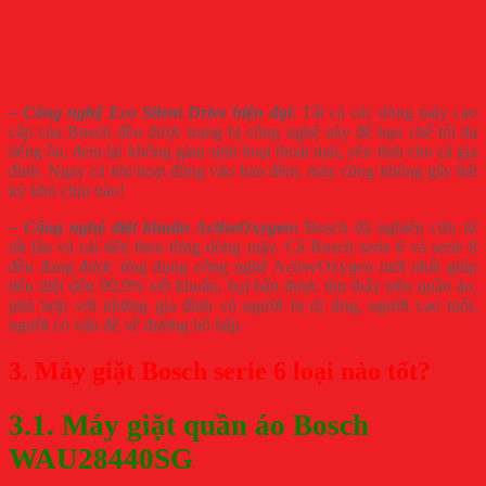
– Công nghệ Eco Silent Drive hiện đại
: Tất cả các dòng máy cao
cấp của Bosch đều được trang bị công nghệ này để hạn chế tối đa
tiếng ồn, đem lại không gian sinh hoạt thoải mái, yên tĩnh cho cả gia
đình. Ngay cả khi hoạt động vào ban đêm, máy cũng không gây bất
kỳ khó chịu nào!
– Công nghệ diệt khuẩn ActiveOxygen:
Bosch đã nghiên cứu từ
rất lâu và cải tiến theo từng dòng máy. Cả Bosch serie 6 và serie 8
đều đang được ứng dụng công nghệ ActiveOxygen mới nhất giúp
tiêu diệt đến 99,9% vết khuẩn, bụi bẩn được tìm thấy trên quần áo,
phù hợp với những gia đình có người bị dị ứng, người cao tuổi,
người có vấn đề về đường hô hấp.
3. Máy giặt Bosch serie 6 loại nào tốt?
3.1. Máy giặt quần áo Bosch
WAU28440SG