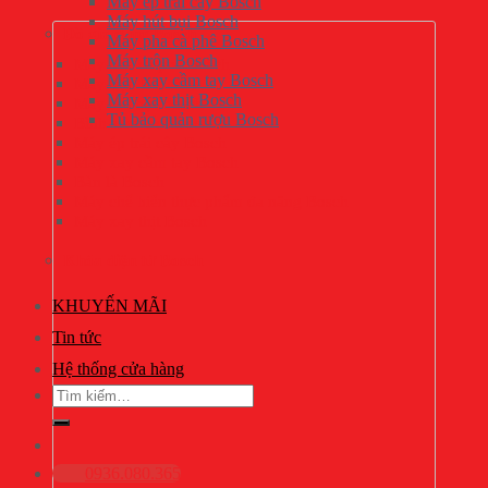
Máy ép trái cây Bosch
Máy hút bụi Bosch
Đồ gia dụng Bosch
Máy pha cà phê Bosch
Máy trộn Bosch
Máy pha cà phê Bosch
Máy xay cầm tay Bosch
Máy trộn Bosch
Máy xay thịt Bosch
Máy hút bụi Bosch
Tủ bảo quản rượu Bosch
Bình siêu tốc Bosch
Máy ép trái cây Bosch
Máy xay cầm tay Bosch
Bàn là Bosch
Máy chế biến thực phẩm đa năng Bosch
Máy xay thịt Bosch
Khóa điện tử Bosch
KHUYẾN MÃI
Tin tức
Hệ thống cửa hàng
Tìm
kiếm:
0936.080.365