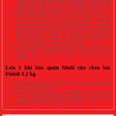
chúng ta bổ sung muối vào nếu không có đèn báo thì
định kỳ nửa tháng quý vị bổ sung muối rửa bát cho đầy
ngăn rồi đóng nắp lại tiếp tục vận hành bình thường.
Khi lượng muối không đủ theo yêu cầu, đèn báo “Salt”
màu đỏ sẽ xuất hiện và bạn cần bổ xung thêm. Trước khi
sử dụng máy, bạn cần phải biết độ nước cứng của nguồn
nước ở nhà bạn. Bạn có thể biết độ nước cứng ở nhà bạn
bằng nhiều cách như đến các Trung tâm cấp nước cho
khu vực nhà bạn hoặc đến các nơi kiểm định nước, hoặc
sử dụng miếng giấy thử đi kèm theo máy.
Các bạn cần phải dùng Muối rửa bát Finish vùng với viên
rửa bát Finish và nước làm bóng chuyên dùng cho máy
rửa bát.
Lưu ý khi bảo quản Muối rửa chén bát
Finish 1.2 kg
Bảo quản sản phẩm nơi khô ráo, thoáng mát, tránh ánh
nắng mặt trời trực tiếp.
Sau 6 tháng sử dụng, cần sử dụng Dịch vụ vệ sinh máy
rửa bát Finish để loại bỏ dầu mỡ lâu ngày và hòa tan vôi
giúp máy rửa bát sạch chuyên sâu hơn.