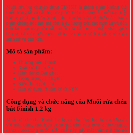
Muối rửa bát chuyên dụng FINISH là thành phần không thể
thiếu trong tất cả các loại máy rửa bát đĩa. Đây là muối đặc biệt
không phải muối ăn (muối bình thường có thể chứa các thành
phần không hòa tan, mà còn là dư lượng trên các món ăn và dẫn
đến làm hại máy rửa bát, muối rửa bát finish nhập khẩu giúp
bảo vệ cả máy rửa chén, bộ lọc và phun vũ khí cũng như đồ
sành sứ và dao kéo.
Mô tả sản phẩm:
Thương hiệu: Finish
Xuất xứ: Châu Âu
Hình dạng: Dạng hạt
Trọng lượng: 1.2 kg/túi
Kiểu đóng gói: Túi
Hạn sử dụng: 3 năm kể từ NSX
Công dụng và chức năng của Muối rửa chén
bát Finish 1.2 kg
Muối rửa chén bát Finish 1.2 kg có khả năng loại bỏ các lớp cặn
vôi màu trắng xuất hiện trong quá trình nấu nướng như magie,
canxi,…có trong nước. Các chất này gây mất thẩm mỹ cho đồ