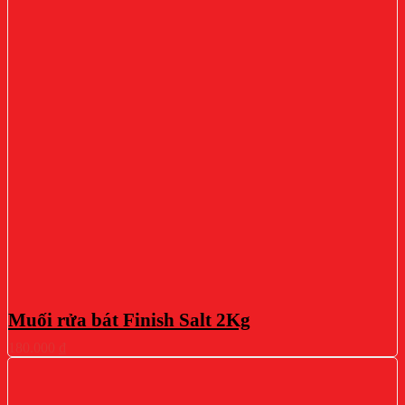
Muối rửa bát Finish Salt 2Kg
180.000
₫