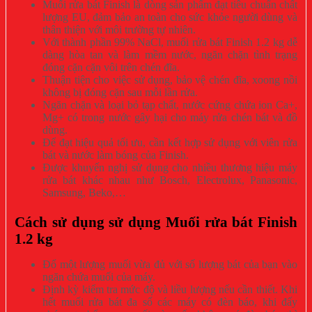
Muối rửa bát Finish là dòng sản phẩm đạt tiêu chuẩn chất
lượng EU, đảm bảo an toàn cho sức khỏe người dùng và
thân thiện với môi trường tự nhiên.
Với thành phần 99% NaCl, muối rửa bát Finish 1.2 kg dễ
dàng hòa tan và làm mềm nước, ngăn chặn tình trạng
đóng cặn cặn vôi trên chén đĩa.
Thuận tiện cho việc sử dụng, bảo vệ chén đĩa, xoong nồi
không bị đóng cặn sau mỗi lần rửa.
Ngăn chặn và loại bỏ tạp chất, nước cứng chứa ion Ca+,
Mg+ có trong nước gây hại cho máy rửa chén bát và đồ
dùng.
Để đạt hiệu quả tối ưu, cần kết hợp sử dụng với viên rửa
bát và nước làm bóng của Finish.
Được khuyến nghị sử dụng cho nhiều thương hiệu máy
rửa bát khác nhau như Bosch, Electrolux, Panasonic,
Samsung, Beko,…
Cách sử dụng sử dụng Muối rửa bát Finish
1.2 kg
Đổ một lượng muối vừa đủ với số lượng bát của bạn vào
ngăn chứa muối của máy.
Định kỳ kiểm tra mức độ và liều lượng nếu cần thiết. Khi
hết muối rửa bát đa số các máy có đèn báo, khi đấy