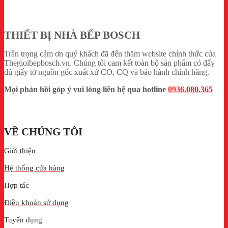
THIẾT BỊ NHÀ BẾP BOSCH
Trân trọng cảm ơn quý khách đã đến thăm website chính thức của
Thegioibepbosch.vn. Chúng tôi cam kết toàn bộ sản phẩm có đẩy
đủ giấy tờ nguồn gốc xuất xứ CO, CQ và bảo hành chính hãng.
Mọi phản hồi góp ý vui lòng liên hệ qua hotline
0936.080.365
VỀ CHÚNG TÔI
Giới thiệu
Hệ thống cửa hàng
Hợp tác
Điều khoản sử dụng
Tuyển dụng