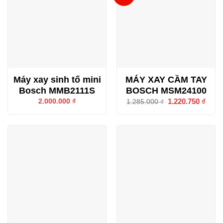
Máy xay sinh tố mini
MÁY XAY CẦM TAY
Bosch MMB2111S
BOSCH MSM24100
Giá
1.220.750
₫
Giá
2.000.000
₫
1.285.000
₫
gốc
hiện
là:
tại
1.285.000 ₫.
là:
1.220