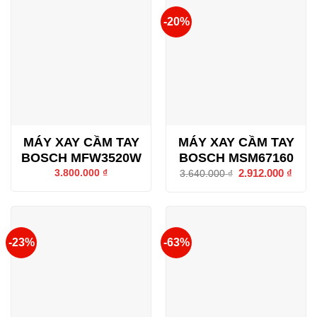
-20%
MÁY XAY CẦM TAY
MÁY XAY CẦM TAY
BOSCH MFW3520W
BOSCH MSM67160
Giá
2.912.000
₫
Giá
3.800.000
₫
3.640.000
₫
gốc
hiện
là:
tại
3.640.000 ₫.
là:
2.912
-23%
-63%