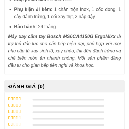
Phụ kiện đi kèm:
1 chân trộn inox, 1 cốc đong, 1
cây đánh trứng, 1 cối xay thịt, 2 nắp đậy
Bảo hành:
24 tháng
Máy xay cầm tay Bosch MS6CA4150G ErgoMixx
là
trợ thủ đắc lực cho căn bếp hiện đại, phù hợp với mọi
nhu cầu từ xay sinh tố, xay cháo, thịt đến đánh trứng và
chế biến món ăn nhanh chóng. Một sản phẩm đáng
đầu tư cho gian bếp tiện nghi và khoa học.
ĐÁNH GIÁ (0)
5
/ 5 điểm
4
/ 5 điểm
3
/ 5
điểm
2
/ 5
điểm