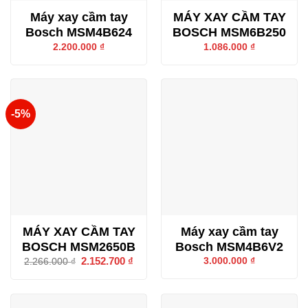
Máy xay cầm tay
MÁY XAY CẦM TAY
Bosch MSM4B624
BOSCH MSM6B250
2.200.000
₫
1.086.000
₫
-5%
MÁY XAY CẦM TAY
Máy xay cầm tay
BOSCH MSM2650B
Bosch MSM4B6V2
Giá
2.152.700
₫
Giá
3.000.000
₫
2.266.000
₫
gốc
hiện
là:
tại
2.266.000 ₫.
là:
2.152.700 ₫.