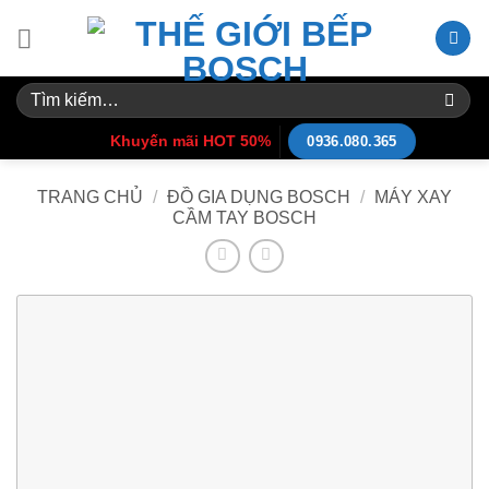
Skip
to
content
Tìm
kiếm:
Khuyến mãi HOT 50%
0936.080.365
TRANG CHỦ
/
ĐỒ GIA DỤNG BOSCH
/
MÁY XAY
CẦM TAY BOSCH