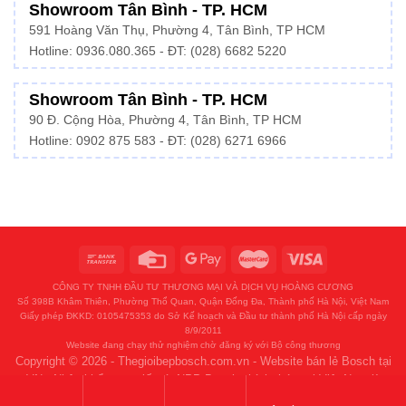
Showroom Tân Bình - TP. HCM
591 Hoàng Văn Thụ, Phường 4, Tân Bình, TP HCM
Hotline:
0936.080.365
- ĐT: (028) 6682 5220
Showroom Tân Bình - TP. HCM
90 Đ. Cộng Hòa, Phường 4, Tân Bình, TP HCM
Hotline: 0902 875 583 - ĐT: (028) 6271 6966
CÔNG TY TNHH ĐẦU TƯ THƯƠNG MẠI VÀ DỊCH VỤ HOÀNG CƯƠNG
Số 398B Khâm Thiên, Phường Thổ Quan, Quận Đống Đa, Thành phố Hà Nội, Việt Nam
Giấy phép ĐKKD: 0105475353 do Sở Kế hoạch và Đầu tư thành phố Hà Nội cấp ngày
8/9/2011
Website đang chạy thử nghiệm chờ đăng ký với Bộ công thương
Copyright © 2026 - Thegioibepbosch.com.vn - Website bán lẻ Bosch tại
VN - Nhập khẩu trực tiếp từ NPP Bosch chính thức tại Việt Nam là
HMH và Thế Giới Bếp.