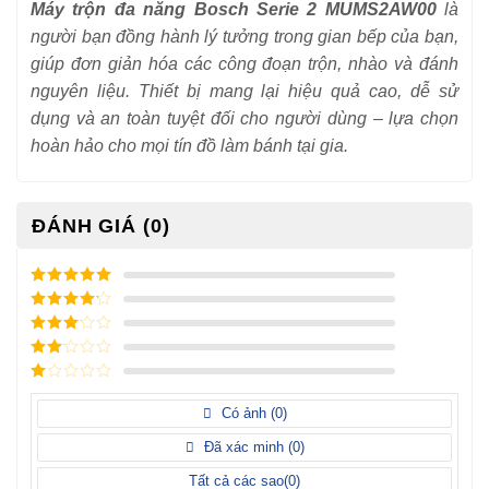
Máy trộn đa năng Bosch Serie 2 MUMS2AW00
là
người bạn đồng hành lý tưởng trong gian bếp của bạn,
giúp đơn giản hóa các công đoạn trộn, nhào và đánh
nguyên liệu. Thiết bị mang lại hiệu quả cao, dễ sử
dụng và an toàn tuyệt đối cho người dùng – lựa chọn
hoàn hảo cho mọi tín đồ làm bánh tại gia.
ĐÁNH GIÁ (0)
5
/ 5 điểm
4
/ 5
điểm
3
/ 5
điểm
2
/
5
1
điểm
/
Có ảnh (
0
)
5
điểm
Đã xác minh (
0
)
Tất cả các sao(
0
)