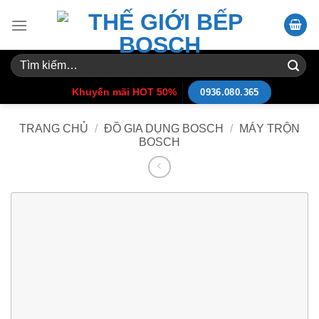
Skip
to
content
Tìm
kiếm:
Khuyến mãi HOT 50%
0936.080.365
TRANG CHỦ
/
ĐỒ GIA DỤNG BOSCH
/
MÁY TRỘN
BOSCH