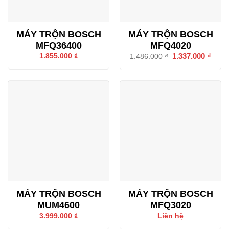
MÁY TRỘN BOSCH
MÁY TRỘN BOSCH
MFQ36400
MFQ4020
Giá
1.337.000
₫
Giá
1.855.000
₫
1.486.000
₫
gốc
hiện
là:
tại
1.486.000 ₫.
là:
1.337
MÁY TRỘN BOSCH
MÁY TRỘN BOSCH
MUM4600
MFQ3020
3.999.000
₫
Liên hệ