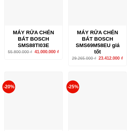
MÁY RỬA CHÉN
MÁY RỬA CHÉN
BÁT BOSCH
BÁT BOSCH
SMS88TI03E
SMS69M58EU giá
tốt
Giá
41.000.000
₫
Giá
55.800.000
₫
gốc
hiện
Giá
23.412.000
₫
Giá
29.265.000
₫
là:
tại
gốc
hiện
55.800.000 ₫.
là:
là:
tại
41.000.000 ₫.
29.265.000 ₫.
là:
23.4
-20%
-25%