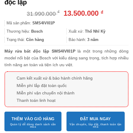
độc lập
Giá
Giá
13.500.000
₫
₫
31.990.000
gốc
hiện
Mã sản phẩm:
SMS4IVI01P
là:
tại
31.990.000 ₫.
là:
Thương hiệu:
Bosch
Xuất xứ:
Thổ Nhĩ Kỳ
13.500.000
Trạng thái:
Còn hàng
Bảo hành:
3 năm
Máy rửa bát độc lập SMS4IVI01P
là một trong những dòng
model nổi bật của Bosch với kiểu dáng sang trọng, tích hợp nhiều
tính năng an toàn và tiện ích ưu việt.
Cam kết xuất xứ & bảo hành chính hãng
Miễn phí lắp đặt toàn quốc
Miễn phí vận chuyển nội thành
Thanh toán linh hoạt
THÊM VÀO GIỎ HÀNG
ĐẶT MUA NGAY