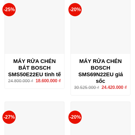
-25%
-20%
MÁY RỬA CHÉN
MÁY RỬA CHÉN
BÁT BOSCH
BOSCH
SMS50E22EU tinh tế
SMS69N22EU giá
sốc
Giá
18.600.000
₫
Giá
24.800.000
₫
gốc
hiện
Giá
24.420.000
₫
Giá
30.525.000
₫
là:
tại
gốc
hiện
24.800.000 ₫.
là:
là:
tại
18.600.000 ₫.
30.525.000 ₫.
là:
24.4
-27%
-20%