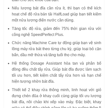
Nếu lượng bát đĩa cần rửa ít, thì bạn có thể kích
hoạt chế độ rửa bán tải HalfLoad giúp bạn tiết kiệm
một nửa lượng điện nước cần dùng.
Tăng tốc độ rửa, giảm đến 75% thời gian rửa với
công nghệ SpeedPerfect Plus.
Chức năng Machine Care tự động giúp bạn vệ sinh
lồng máy rửa bát theo từng chu kỳ, giúp loại bỏ cặn
bẩn, dầu mỡ thừa và tăng tuổi thọ cho máy.
Hệ thống Dosage Assistant hòa tan và phân bổ
đồng đều chất tẩy rửa. Giúp bát đĩa được làm sạch
tối ưu hơn, tiết kiệm chất tẩy rửa hơn và hạn chế
hiện tượng nhờn bát đĩa.
Thiết kế 2 khay rửa thông minh, linh hoạt với giỏ
đựng chén đũa ở khay cuối cùng giúp tối ưu lượng
bát đĩa, nồi chảo khi xếp vào máy. Đặc biệt, khay
giữa có thể điều chỉnh nâng lên và hạ xuống thêm 5