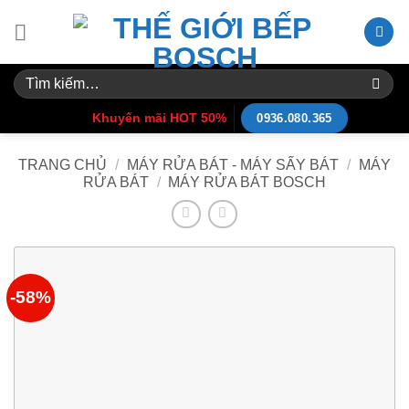
Skip
to
content
Tìm
kiếm:
Khuyến mãi HOT 50%
0936.080.365
TRANG CHỦ
/
MÁY RỬA BÁT - MÁY SẤY BÁT
/
MÁY
RỬA BÁT
/
MÁY RỬA BÁT BOSCH
-58%