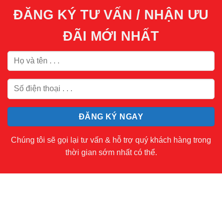
ĐĂNG KÝ TƯ VẤN / NHẬN ƯU
ĐÃI MỚI NHẤT
Chúng tôi sẽ gọi lại tư vấn & hỗ trợ quý khách hàng trong
thời gian sớm nhất có thể.