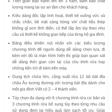
Thời gian bảo hành lên tới 3 năm, đảm bảo chất
lượng mang lại sự an tâm cho khách hàng.
Kiểu dáng độc lập linh hoạt, thiết kế vuông vức và
chắc chắn, bề mặt sáng bóng với chất liệu thép
không gỉ sơn tĩnh điện, có thể lắp âm tùy theo nhu
cầu và thiết kế không gian bếp của từng hộ gia đình.
Bảng điều khiển nút nhấn với các biểu tượng
chương trình để người dùng dễ dàng chọn lựa, đi
kèm với đó là màn hình hiển thị giúp bạn quan sát
dễ dàng thời gian còn lại của chu trình rửa hay
những tiện ích đi kèm trên máy.
Dung tích chứa lớn, công suất rửa 12 bộ bát đĩa
châu Âu tương đương với lượng bát đĩa dành cho
một gia đình Việt có 2 – 4 thành viên.
Tùy chọn đa dạng với 6 chương trình rửa cơ bản và
3 chương trình rửa bổ sung tùy theo từng nhu cầu
sử dụng đem lại hiệu quả làm sạch tối ưu. Giúp