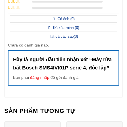
3
/ 5
điểm
2
/ 5
điểm
1
/
5
Có ảnh (
0
)
điểm
Đã xác minh (
0
)
Tất cả các sao(
0
)
Chưa có đánh giá nào.
Hãy là người đầu tiên nhận xét “Máy rửa
bát Bosch SMS4IVI01P serie 4, độc lập”
Bạn phải
đăng nhập
để gửi đánh giá.
SẢN PHẨM TƯƠNG TỰ