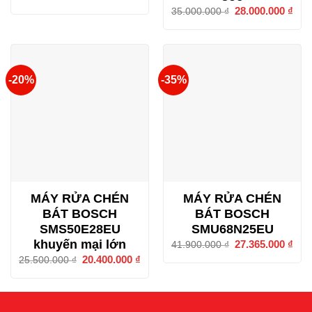
gốc
hiện
Giá
28.000.000
₫
Giá
35.000.000
₫
là:
tại
gốc
hiện
22.990.000 ₫.
là:
là:
tại
12.500.000 ₫.
35.000.000 ₫.
là:
28.0
-20%
-35%
MÁY RỬA CHÉN
MÁY RỬA CHÉN
BÁT BOSCH
BÁT BOSCH
SMS50E28EU
SMU68N25EU
khuyến mại lớn
Giá
27.365.000
₫
Giá
41.900.000
₫
gốc
hiện
Giá
20.400.000
₫
Giá
25.500.000
₫
là:
tại
gốc
hiện
41.900.000 ₫.
là:
là:
tại
27.3
25.500.000 ₫.
là:
20.400.000 ₫.