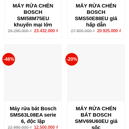
MÁY RỬA CHÉN
MÁY RỬA CHÉN
BOSCH
BOSCH
SMI58M75EU
SMS50E88EU giá
khuyến mại lớn
hấp dẫn
Giá
23.432.000
₫
Giá
Giá
20.925.000
₫
Giá
29.290.000
₫
27.900.000
₫
gốc
hiện
gốc
hiện
là:
tại
là:
tại
29.290.000 ₫.
là:
27.900.000 ₫.
là:
23.432.000 ₫.
20.9
-46%
-20%
Máy rửa bát Bosch
MÁY RỬA CHÉN
SMS63L08EA serie
BÁT BOSCH
6, độc lập
SMV69U60EU giá
sốc
Giá
12.500.000
₫
Giá
22.990.000
₫