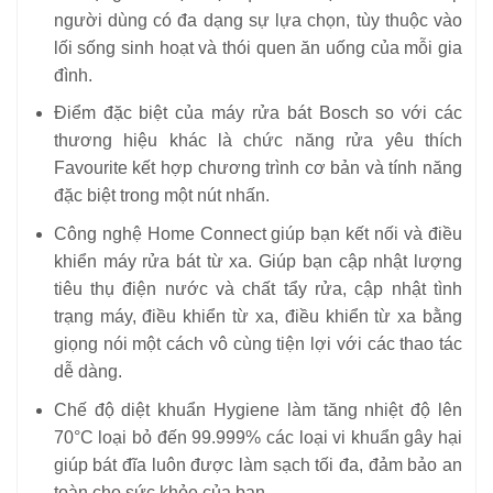
người dùng có đa dạng sự lựa chọn, tùy thuộc vào
lối sống sinh hoạt và thói quen ăn uống của mỗi gia
đình.
Điểm đặc biệt của máy rửa bát Bosch so với các
thương hiệu khác là chức năng rửa yêu thích
Favourite kết hợp chương trình cơ bản và tính năng
đặc biệt trong một nút nhấn.
Công nghệ Home Connect giúp bạn kết nối và điều
khiển máy rửa bát từ xa. Giúp bạn cập nhật lượng
tiêu thụ điện nước và chất tẩy rửa, cập nhật tình
trạng máy, điều khiển từ xa, điều khiển từ xa bằng
giọng nói một cách vô cùng tiện lợi với các thao tác
dễ dàng.
Chế độ diệt khuẩn Hygiene làm tăng nhiệt độ lên
70
°C loại bỏ đến 99.999% các loại vi khuẩn gây hại
giúp bát đĩa luôn được làm sạch tối đa, đảm bảo an
toàn cho sức khỏe của bạn.