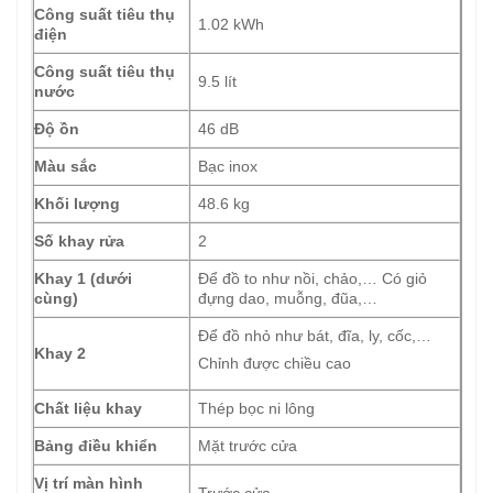
Công suất tiêu thụ
1.02 kWh
điện
Công suất tiêu thụ
9.5 lít
nước
Độ ồn
46 dB
Màu sắc
Bạc inox
Khối lượng
48.6 kg
Số khay rửa
2
Khay 1 (dưới
Để đồ to như nồi, chảo,… Có giỏ
cùng)
đựng dao, muỗng, đũa,…
Để đồ nhỏ như bát, đĩa, ly, cốc,…
Khay 2
Chỉnh được chiều cao
Chất liệu khay
Thép bọc ni lông
Bảng điều khiển
Mặt trước cửa
Vị trí màn hình
Trước cửa