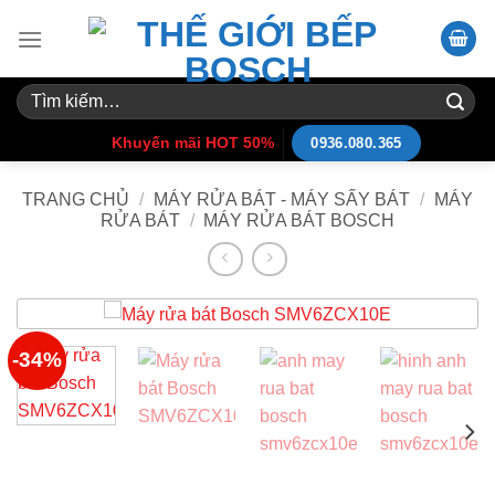
Skip
to
content
Tìm
kiếm:
Khuyến mãi HOT 50%
0936.080.365
TRANG CHỦ
/
MÁY RỬA BÁT - MÁY SẤY BÁT
/
MÁY
RỬA BÁT
/
MÁY RỬA BÁT BOSCH
-34%