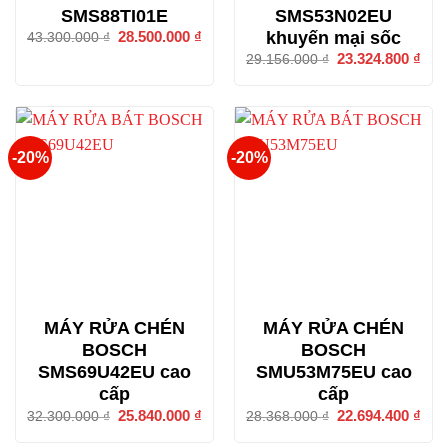
SMS88TI01E
SMS53N02EU
khuyến mại sốc
Giá
28.500.000
₫
Giá
43.300.000
₫
gốc
hiện
Giá
23.324.800
₫
Giá
29.156.000
₫
là:
tại
gốc
hiện
43.300.000 ₫.
là:
là:
tại
28.500.000 ₫.
29.156.000 ₫.
là:
23.3
-20%
-20%
MÁY RỬA CHÉN
MÁY RỬA CHÉN
BOSCH
BOSCH
SMS69U42EU cao
SMU53M75EU cao
cấp
cấp
Giá
25.840.000
₫
Giá
Giá
22.694.400
₫
Giá
32.300.000
₫
28.368.000
₫
gốc
hiện
gốc
hiện
là:
tại
là:
tại