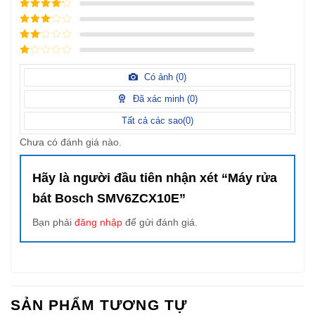
5
/ 5 điểm
4
/ 5
điểm
3
/ 5
điểm
2
/
5
1
điểm
/
Có ảnh (
0
)
5
điểm
Đã xác minh (
0
)
Tất cả các sao(
0
)
Chưa có đánh giá nào.
Hãy là người đầu tiên nhận xét “Máy rửa
bát Bosch SMV6ZCX10E”
Bạn phải
đăng nhập
để gửi đánh giá.
SẢN PHẨM TƯƠNG TỰ