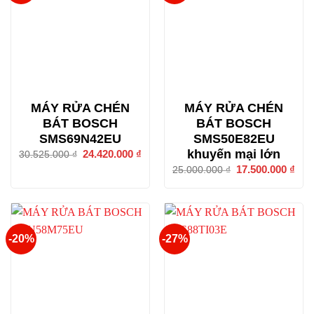
MÁY RỬA CHÉN
MÁY RỬA CHÉN
BÁT BOSCH
BÁT BOSCH
SMS69N42EU
SMS50E82EU
khuyến mại lớn
Giá
24.420.000
₫
Giá
30.525.000
₫
gốc
hiện
Giá
17.500.000
₫
Giá
25.000.000
₫
là:
tại
gốc
hiện
30.525.000 ₫.
là:
là:
tại
24.420.000 ₫.
25.000.000 ₫.
là:
17.5
-20%
-27%