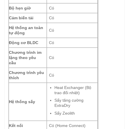
Bộ hẹn giờ
Có
Cảm biến tải
Có
Hệ thống an toàn
Có
tự động
Động cơ BLDC
Có
Chương trình im
lặng theo yêu
Có
cầu
Chương trình yêu
Có
thích
Heat Exchanger (Bộ
trao đổi nhiệt)
Sấy tăng cường
Hệ thống sấy
ExtraDry
Sấy Zeolith
Kết nối
Có (Home Connect)