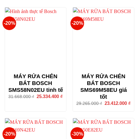
-20%
-20%
MÁY RỬA CHÉN
MÁY RỬA CHÉN
BÁT BOSCH
BÁT BOSCH
SMS58N02EU tinh tế
SMS69M58EU giá
tốt
Giá
25.334.400
₫
Giá
31.668.000
₫
gốc
hiện
Giá
23.412.000
₫
Giá
29.265.000
₫
là:
tại
gốc
hiện
31.668.000 ₫.
là:
là:
tại
25.334.400 ₫.
29.265.000 ₫.
là:
23.4
-20%
-30%