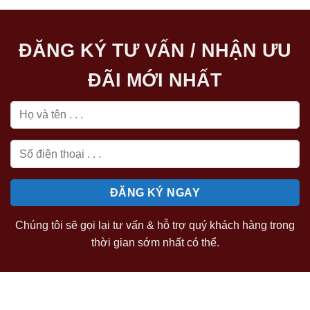
32.300.000 ₫.
là:
28.368.000 ₫.
là:
25.840.000 ₫.
22.6
ĐĂNG KÝ TƯ VẤN / NHẬN ƯU
ĐÃI MỚI NHẤT
Chúng tôi sẽ gọi lại tư vấn & hỗ trợ quý khách hàng trong
thời gian sớm nhất có thể.