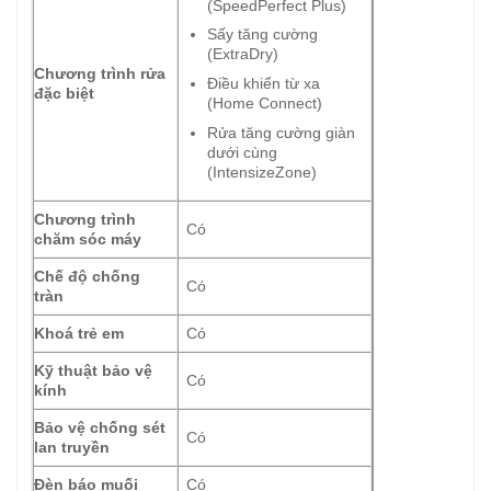
(SpeedPerfect Plus)
Sấy tăng cường
(ExtraDry)
Chương trình rửa
Điều khiển từ xa
đặc biệt
(Home Connect)
Rửa tăng cường giàn
dưới cùng
(IntensizeZone)
Chương trình
Có
chăm sóc máy
Chế độ chống
Có
tràn
Khoá trẻ em
Có
Kỹ thuật bảo vệ
Có
kính
Bảo vệ chống sét
Có
lan truyền
Đèn báo muối
Có