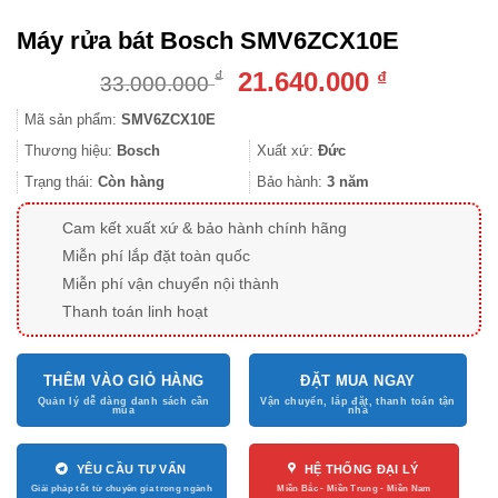
Máy rửa bát Bosch SMV6ZCX10E
Giá
Giá
21.640.000
₫
₫
33.000.000
gốc
hiện
Mã sản phẩm:
SMV6ZCX10E
là:
tại
33.000.000 ₫.
là:
Thương hiệu:
Bosch
Xuất xứ:
Đức
21.640.000
Trạng thái:
Còn hàng
Bảo hành:
3 năm
Cam kết xuất xứ & bảo hành chính hãng
Miễn phí lắp đặt toàn quốc
Miễn phí vận chuyển nội thành
Thanh toán linh hoạt
THÊM VÀO GIỎ HÀNG
ĐẶT MUA NGAY
YÊU CẦU TƯ VẤN
HỆ THỐNG ĐẠI LÝ