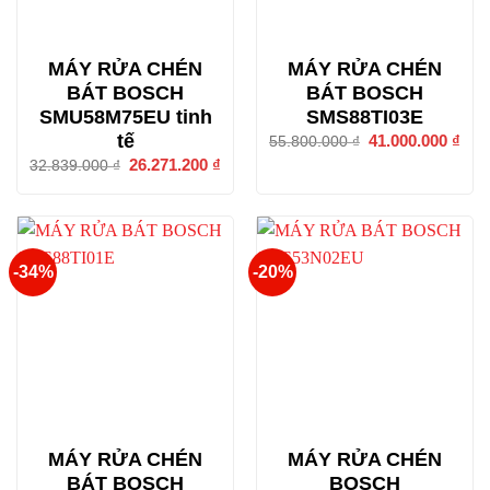
MÁY RỬA CHÉN
MÁY RỬA CHÉN
BÁT BOSCH
BÁT BOSCH
SMU58M75EU tinh
SMS88TI03E
tế
Giá
41.000.000
₫
Giá
55.800.000
₫
gốc
hiện
Giá
26.271.200
₫
Giá
32.839.000
₫
là:
tại
gốc
hiện
55.800.000 ₫.
là:
là:
tại
41.0
32.839.000 ₫.
là:
26.271.200 ₫.
-34%
-20%
MÁY RỬA CHÉN
MÁY RỬA CHÉN
BÁT BOSCH
BOSCH