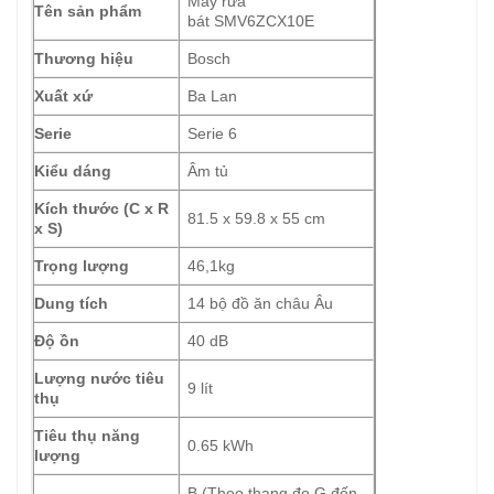
Máy rửa
Tên sản phẩm
bát SMV6ZCX10E
Thương hiệu
Bosch
Xuất xứ
Ba Lan
Serie
Serie 6
Kiểu dáng
Âm tủ
Kích thước (C x R
81.5 x 59.8 x 55 cm
x S)
Trọng lượng
46,1kg
Dung tích
14 bộ đồ ăn châu Âu
Độ ồn
40 dB
Lượng nước tiêu
9 lít
thụ
Tiêu thụ năng
0.65 kWh
lượng
B (Theo thang đo G đến