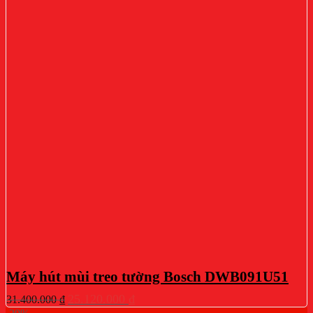
Máy hút mùi treo tường Bosch DWB091U51
Giá
Giá
25.120.000
₫
31.400.000
₫
gốc
hiện