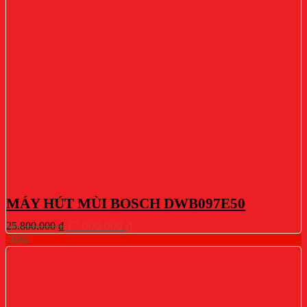
MÁY HÚT MÙI BOSCH DWB097E50
Giá
Giá
17.000.000
₫
25.800.000
₫
gốc
hiện
-36%
là:
tại
25.800.000 ₫.
là:
17.000.000 ₫.