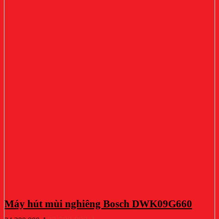
Máy hút mùi nghiêng Bosch DWK09G660
Giá
Giá