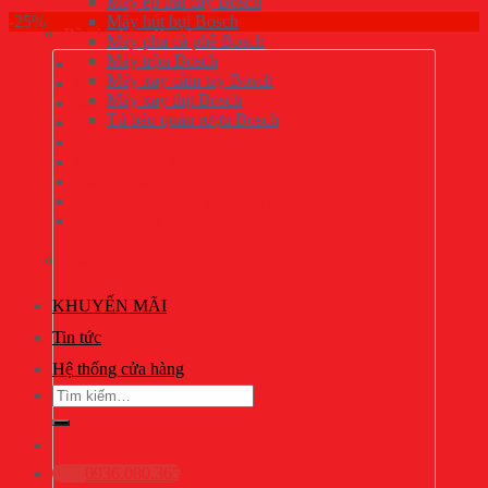
Máy ép trái cây Bosch
-25%
Máy hút bụi Bosch
Đồ gia dụng Bosch
Máy pha cà phê Bosch
Máy trộn Bosch
Máy pha cà phê Bosch
Máy xay cầm tay Bosch
Máy trộn Bosch
Máy xay thịt Bosch
Máy hút bụi Bosch
Tủ bảo quản rượu Bosch
Bình siêu tốc Bosch
Máy ép trái cây Bosch
Máy xay cầm tay Bosch
Bàn là Bosch
Máy chế biến thực phẩm đa năng Bosch
Máy xay thịt Bosch
Khóa điện tử Bosch
KHUYẾN MÃI
Tin tức
Hệ thống cửa hàng
Tìm
kiếm:
0936.080.365