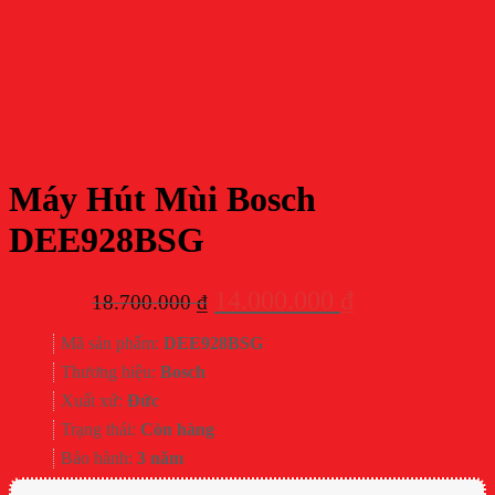
Máy Hút Mùi Bosch
DEE928BSG
Giá
Giá
14.000.000
₫
18.700.000
₫
gốc
hiện
Mã sản phẩm:
DEE928BSG
là:
tại
Thương hiệu:
Bosch
18.700.000 ₫.
là:
Xuất xứ:
Đức
14.000.000 ₫.
Trạng thái:
Còn hàng
Bảo hành:
3 năm