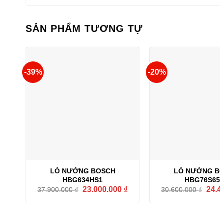
SẢN PHẨM TƯƠNG TỰ
-39%
-20%
LÒ NƯỚNG BOSCH
LÒ NƯỚNG 
HBG634HS1
HBG76S65
Giá
Giá
Giá
23.000.000
₫
24.
37.900.000
₫
30.600.000
₫
gốc
hiện
gốc
là:
tại
là:
37.900.000 ₫.
là:
30.6
23.000.000 ₫.