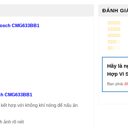
ĐÁNH GIÁ
 Bosch CMG633BB1
5
/ 5 điểm
4
/ 5 điểm
3
/ 5
điểm
2
/ 5
điểm
1
/
5
điểm
Hãy là 
Hợp Vi
Bạn phải
đ
sch CMG633BB1
 kết hợp với không khí nóng để nấu ăn
h ảnh rõ nét