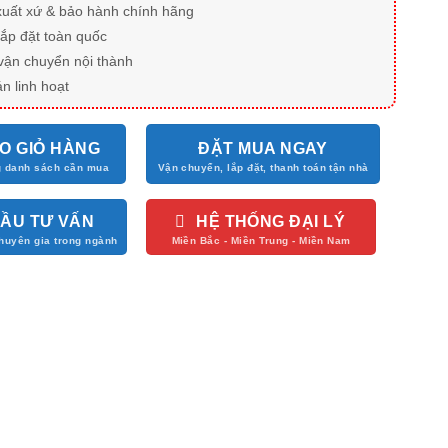
xuất xứ & bảo hành chính hãng
lắp đặt toàn quốc
vận chuyển nội thành
n linh hoạt
O GIỎ HÀNG
ĐẶT MUA NGAY
CẦU TƯ VẤN
HỆ THỐNG ĐẠI LÝ