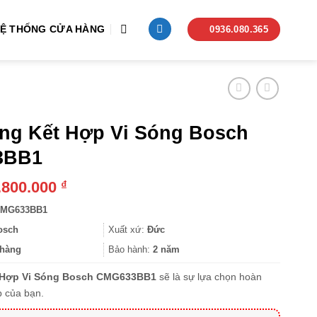
Ệ THỐNG CỬA HÀNG
0936.080.365
ng Kết Hợp Vi Sóng Bosch
3BB1
.800.000
₫
MG633BB1
osch
Xuất xứ:
Đức
hàng
Bảo hành:
2 năm
 Hợp Vi Sóng Bosch CMG633BB1
sẽ là sự lựa chọn hoàn
 của bạn.