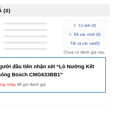
 (0)
Có ảnh (
0
)
Đã xác minh (
0
)
Tất cả các sao(
0
)
Chưa có đánh giá nào.
người đầu tiên nhận xét “Lò Nướng Kết
 Sóng Bosch CMG633BB1”
ăng nhập
để gửi đánh giá.