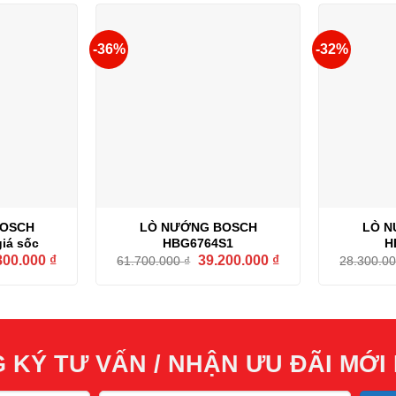
-36%
-32%
BOSCH
LÒ NƯỚNG BOSCH
LÒ N
iá sốc
HBG6764S1
H
Giá
Giá
Giá
800.000
₫
39.200.000
₫
61.700.000
₫
28.300.0
hiện
gốc
hiện
tại
là:
tại
00.000 ₫.
là:
61.700.000 ₫.
là:
18.800.000 ₫.
39.200.000 ₫.
 KÝ TƯ VẤN / NHẬN ƯU ĐÃI MỚI