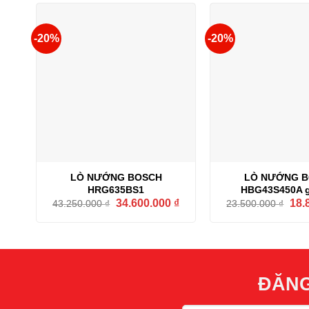
-20%
-20%
LÒ NƯỚNG BOSCH
LÒ NƯỚNG 
HRG635BS1
HBG43S450A g
Giá
Giá
Giá
34.600.000
₫
18.
43.250.000
₫
23.500.000
₫
gốc
hiện
gốc
là:
tại
là:
43.250.000 ₫.
là:
23.5
34.600.000 ₫.
ĐĂNG