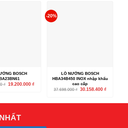
38.480.000 ₫.
-20%
ƯỚNG BOSCH
LÒ NƯỚNG BOSCH
BA23BN61
HBA34B450 INOX nhập khẩu
Giá
Giá
cao cấp
19.200.000
₫
00
₫
gốc
hiện
Giá
Giá
30.158.400
₫
37.698.000
₫
là:
tại
gốc
hiện
28.300.000 ₫.
là:
là:
tại
19.200.000 ₫.
37.698.000 ₫.
là:
30.158.400 
 NHẤT