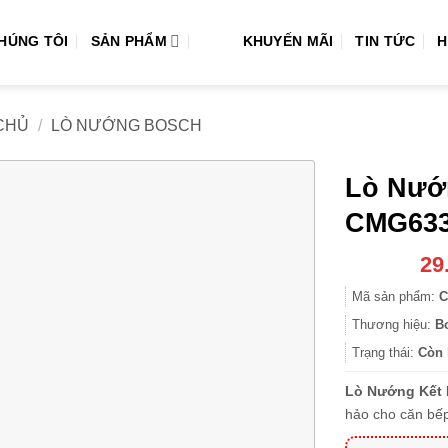
CHÚNG TÔI
SẢN PHẨM
KHUYẾN MÃI
TIN TỨC
H
CHỦ
/
LÒ NƯỚNG BOSCH
Lò Nướ
CMG63
29
Mã sản phẩm:
C
Thương hiệu:
B
Trạng thái:
Còn 
Lò Nướng Kết
hảo cho căn bếp