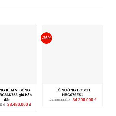
-36%
NG KÈM VI SÓNG
LÒ NƯỚNG BOSCH
C86K753 giá hấp
HBG676ES1
Giá
Giá
dẫn
34.200.000
₫
53.300.000
₫
gốc
hiện
Giá
Giá
38.480.000
₫
00
₫
là:
tại
gốc
hiện
53.300.000 ₫.
là:
là:
tại
34.200.000 
48.100.000 ₫.
là: