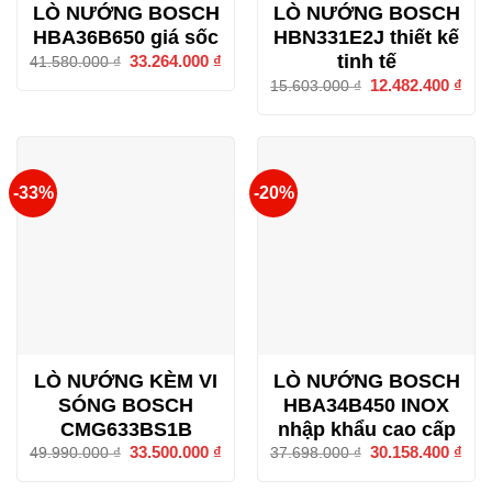
LÒ NƯỚNG BOSCH
LÒ NƯỚNG BOSCH
HBA36B650 giá sốc
HBN331E2J thiết kế
tinh tế
Giá
33.264.000
₫
Giá
41.580.000
₫
gốc
hiện
Giá
12.482.400
₫
Giá
15.603.000
₫
là:
tại
gốc
hiện
41.580.000 ₫.
là:
là:
tại
33.264.000 ₫.
15.603.000 ₫.
là:
12.4
-33%
-20%
LÒ NƯỚNG KÈM VI
LÒ NƯỚNG BOSCH
SÓNG BOSCH
HBA34B450 INOX
CMG633BS1B
nhập khẩu cao cấp
Giá
33.500.000
₫
Giá
Giá
30.158.400
₫
Giá
49.990.000
₫
37.698.000
₫
gốc
hiện
gốc
hiện
là:
tại
là:
tại