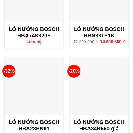
LÒ NƯỚNG BOSCH
LÒ NƯỚNG BOSCH
HBA74S320E
HBN331E1K
Giá
14.696.500
₫
Giá
Liên hệ
17.290.000
₫
gốc
hiện
là:
tại
17.290.000 ₫.
là:
14.6
-32%
-20%
LÒ NƯỚNG BOSCH
LÒ NƯỚNG BOSCH
HBA23BN61
HBA34B550 giá