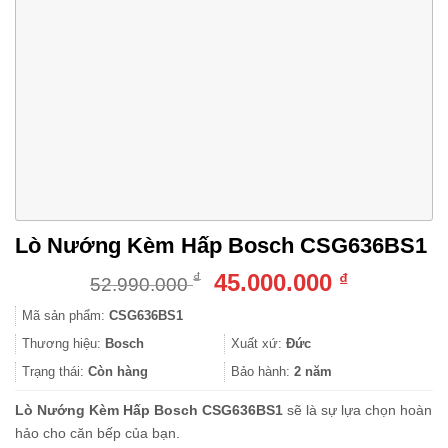
Lò Nướng Kèm Hấp Bosch CSG636BS1
Giá
Giá
45.000.000
₫
₫
52.990.000
gốc
hiện
Mã sản phẩm:
CSG636BS1
là:
tại
52.990.000 ₫.
là:
Thương hiệu:
Bosch
Xuất xứ:
Đức
45.000.000
Trạng thái:
Còn hàng
Bảo hành:
2 năm
Lò Nướng Kèm Hấp Bosch CSG636BS1
sẽ là sự lựa chọn hoàn
hảo cho căn bếp của bạn.