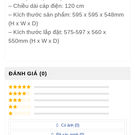
– Chiều dài cáp điện: 120 cm
– Kích thước sản phẩm: 595 x 595 x 548mm
(H x W x D)
– Kích thước lắp đặt: 575-597 x 560 x
550mm (H x W x D)
ĐÁNH GIÁ (0)
5
/ 5 điểm
4
/ 5
điểm
3
/ 5
điểm
2
/
5
1
điểm
/
Có ảnh (
0
)
5
điểm
Đã xác minh (
0
)