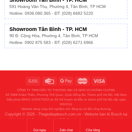
Showroom Tân Bình - TP. HCM
591 Hoàng Văn Thụ, Phường 4, Tân Bình, TP HCM
Hotline:
0936.080.365
- ĐT: (028) 6682 5220
Showroom Tân Bình - TP. HCM
90 Đ. Cộng Hòa, Phường 4, Tân Bình, TP HCM
Hotline: 0902 875 583 - ĐT: (028) 6271 6966
CÔNG TY TNHH ĐẦU TƯ THƯƠNG MẠI VÀ DỊCH VỤ HOÀNG CƯƠNG
Số 398B Khâm Thiên, Phường Thổ Quan, Quận Đống Đa, Thành phố Hà Nội, Việt Nam
Giấy phép ĐKKD: 0105475353 do Sở Kế hoạch và Đầu tư thành phố Hà Nội cấp ngày
8/9/2011
Website đang chạy thử nghiệm chờ đăng ký với Bộ công thương
Copyright © 2026 - Thegioibepbosch.com.vn - Website bán lẻ Bosch tại
VN - Nhập khẩu trực tiếp từ NPP Bosch chính thức tại Việt Nam là
HMH và Thế Giới Bếp.
Gọi ngay
Zalo chat
Cửa hàng