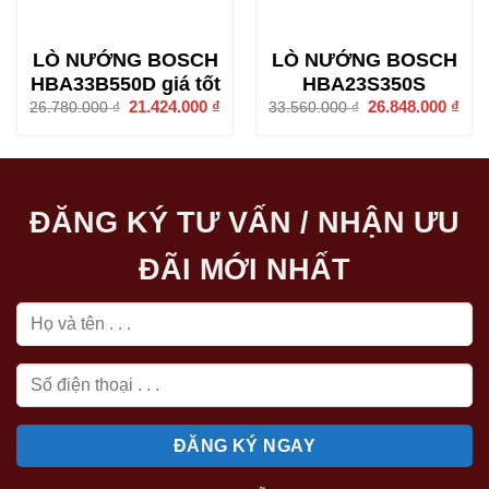
LÒ NƯỚNG BOSCH
LÒ NƯỚNG BOSCH
HBA33B550D giá tốt
HBA23S350S
Giá
21.424.000
₫
Giá
Giá
26.848.000
₫
Giá
26.780.000
₫
33.560.000
₫
gốc
hiện
gốc
hiện
là:
tại
là:
tại
26.780.000 ₫.
là:
33.560.000 ₫.
là:
21.424.000 ₫.
26.8
ĐĂNG KÝ TƯ VẤN / NHẬN ƯU
ĐÃI MỚI NHẤT