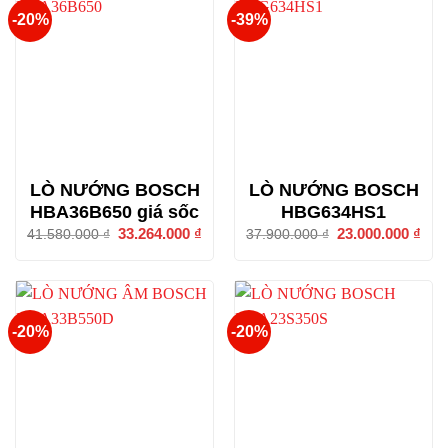
-20%
-39%
LÒ NƯỚNG BOSCH
LÒ NƯỚNG BOSCH
HBA36B650 giá sốc
HBG634HS1
Giá
33.264.000
₫
Giá
Giá
23.000.000
₫
Giá
41.580.000
₫
37.900.000
₫
gốc
hiện
gốc
hiện
là:
tại
là:
tại
41.580.000 ₫.
là:
37.900.000 ₫.
là:
33.264.000 ₫.
23.0
-20%
-20%