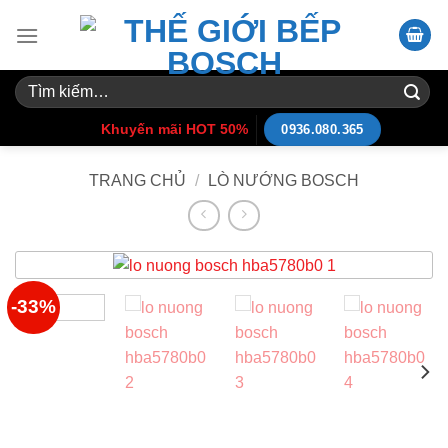
Skip
to
content
Tìm
kiếm:
Khuyến mãi HOT 50%
0936.080.365
TRANG CHỦ
/
LÒ NƯỚNG BOSCH
-33%