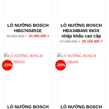
LÒ NƯỚNG BOSCH
LÒ NƯỚNG BOSCH
HBG76S651E
HBA34B450 INOX
nhập khẩu cao cấp
Giá
24.480.000
₫
Giá
30.600.000
₫
gốc
hiện
Giá
30.158.400
₫
Giá
37.698.000
₫
là:
tại
gốc
hiện
30.600.000 ₫.
là:
là:
tại
24.480.000 ₫.
37.698.000 ₫.
là:
30.1
-15%
-20%
LÒ NƯỚNG BOSCH
LÒ NƯỚNG BOSCH