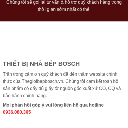
Chúng tôi sẽ gọi lại tư vấn & hỗ trợ quý khách hàng trong
thời gian sớm nhất có thể.
THIẾT BỊ NHÀ BẾP BOSCH
Trân trọng cảm ơn quý khách đã đến thăm website chính
thức của Thegioibepbosch.vn. Chúng tôi cam kết toàn bộ
sản phẩm có đẩy đủ giấy tờ nguồn gốc xuất xứ CO, CQ và
bảo hành chính hãng.
Mọi phản hồi góp ý vui lòng liên hệ qua hotline
0936.080.365