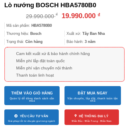
Lò nướng BOSCH HBA5780B0
Giá
Giá
19.990.000
₫
₫
29.990.000
gốc
hiện
Mã sản phẩm:
HBA5780B0
là:
tại
29.990.000 ₫.
là:
Thương hiệu:
Bosch
Xuất xứ:
Tây Ban Nha
19.990.000
Trạng thái:
Còn hàng
Bảo hành:
3 năm
Cam kết xuất xứ & bảo hành chính hãng
Miễn phí lắp đặt toàn quốc
Miễn phí vận chuyển nội thành
Thanh toán linh hoạt
THÊM VÀO GIỎ HÀNG
ĐẶT MUA NGAY
YÊU CẦU TƯ VẤN
HỆ THỐNG ĐẠI LÝ