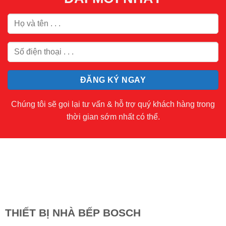
Chúng tôi sẽ gọi lại tư vấn & hỗ trợ quý khách hàng trong
thời gian sớm nhất có thể.
THIẾT BỊ NHÀ BẾP BOSCH