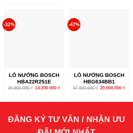
là:
tại
23.500.000 ₫.
là:
18.800.000 ₫.
-32%
-47%
LÒ NƯỚNG BOSCH
LÒ NƯỚNG BOSCH
HBA22R251E
HBG634BB1
Giá
14.200.000
₫
Giá
Giá
20.000.000
₫
Giá
20.800.000
₫
37.900.000
₫
gốc
hiện
gốc
hiện
là:
tại
là:
tại
20.800.000 ₫.
là:
37.900.000 ₫.
là:
14.200.000 ₫.
20.0
ĐĂNG KÝ TƯ VẤN / NHẬN ƯU
ĐÃI MỚI NHẤT