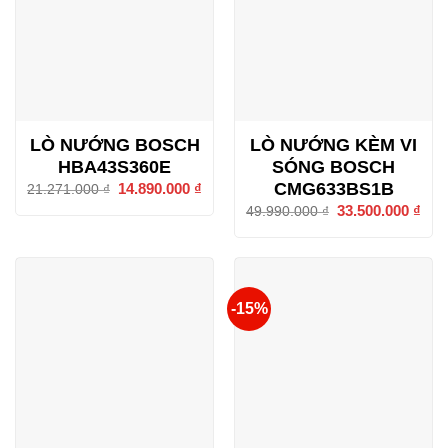
LÒ NƯỚNG BOSCH
LÒ NƯỚNG KÈM VI
HBA43S360E
SÓNG BOSCH
CMG633BS1B
Giá
14.890.000
₫
Giá
21.271.000
₫
gốc
hiện
Giá
33.500.000
₫
Giá
49.990.000
₫
là:
tại
gốc
hiện
21.271.000 ₫.
là:
là:
tại
14.890.000 ₫.
49.990.000 ₫.
là:
33.5
-15%