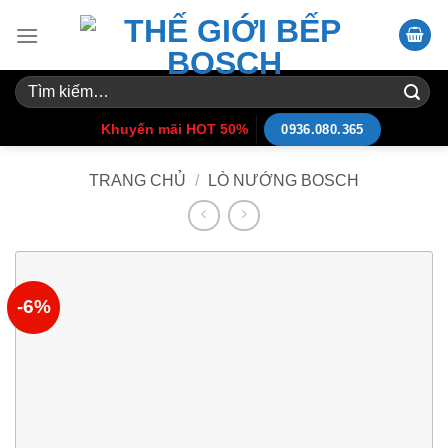
Skip
to
content
Tìm
kiếm:
Khuyến mãi HOT 50%
0936.080.365
TRANG CHỦ
/
LÒ NƯỚNG BOSCH
-6%