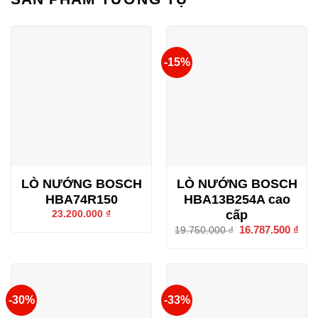
-15%
LÒ NƯỚNG BOSCH
LÒ NƯỚNG BOSCH
HBA74R150
HBA13B254A cao
cấp
23.200.000
₫
Giá
16.787.500
₫
Giá
19.750.000
₫
gốc
hiện
là:
tại
19.750.000 ₫.
là:
16.7
-30%
-33%