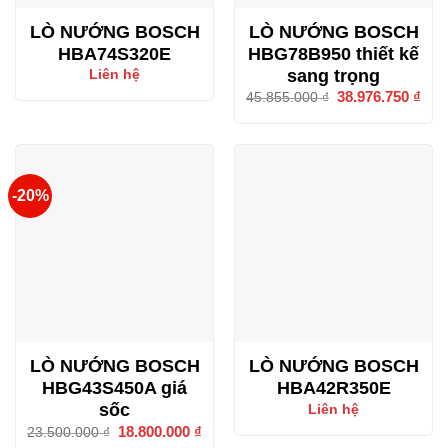
LÒ NƯỚNG BOSCH
LÒ NƯỚNG BOSCH
HBA74S320E
HBG78B950 thiết kế
sang trọng
Liên hệ
Giá
38.976.750
₫
Giá
45.855.000
₫
gốc
hiện
là:
tại
45.855.000 ₫.
là:
38.9
-20%
LÒ NƯỚNG BOSCH
LÒ NƯỚNG BOSCH
HBG43S450A giá
HBA42R350E
sốc
Liên hệ
Giá
18.800.000
₫
Giá
23.500.000
₫
gốc
hiện