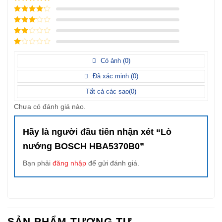
5
/ 5 điểm
4
/ 5
điểm
3
/ 5
điểm
2
/
5
1
điểm
/
Có ảnh (
0
)
5
điểm
Đã xác minh (
0
)
Tất cả các sao(
0
)
Chưa có đánh giá nào.
Hãy là người đầu tiên nhận xét “Lò
nướng BOSCH HBA5370B0”
Bạn phải
đăng nhập
để gửi đánh giá.
SẢN PHẨM TƯƠNG TỰ