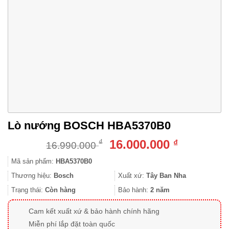
Lò nướng BOSCH HBA5370B0
Giá
Giá
16.000.000
₫
₫
16.990.000
gốc
hiện
Mã sản phẩm:
HBA5370B0
là:
tại
16.990.000 ₫.
là:
Thương hiệu:
Bosch
Xuất xứ:
Tây Ban Nha
16.000.000
Trạng thái:
Còn hàng
Bảo hành:
2 năm
Cam kết xuất xứ & bảo hành chính hãng
Miễn phí lắp đặt toàn quốc