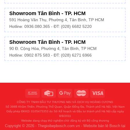
Showroom Tân Bình - TP. HCM
591 Hoàng Văn Thụ, Phường 4, Tân Bình, TP HCM
Hotline:
0936.080.365
- ĐT: (028) 6682 5220
Showroom Tân Bình - TP. HCM
90 Đ. Cộng Hòa, Phường 4, Tân Bình, TP HCM
Hotline: 0902 875 583 - ĐT: (028) 6271 6966
CÔNG TY TNHH ĐẦU TƯ THƯƠNG MẠI VÀ DỊCH VỤ HOÀNG CƯƠNG
Số 398B Khâm Thiên, Phường Thổ Quan, Quận Đống Đa, Thành phố Hà Nội, Việt Nam
Giấy phép ĐKKD: 0105475353 do Sở Kế hoạch và Đầu tư thành phố Hà Nội cấp ngày
8/9/2011
Website đang chạy thử nghiệm chờ đăng ký với Bộ công thương
Copyright © 2026 - Thegioibepbosch.com.vn - Website bán lẻ Bosch tại