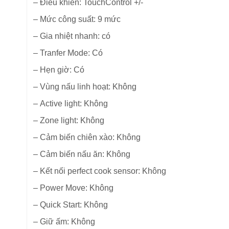
–
Điểu khiển: TouchControl +/-
–
Mức công suất: 9 mức
–
Gia nhiệt nhanh: có
–
Tranfer Mode: Có
–
Hẹn giờ: Có
–
Vùng nấu linh hoạt: Không
–
Active light: Không
–
Zone light: Không
–
Cảm biến chiên xào: Không
–
Cảm biến nấu ăn: Không
–
Kết nối perfect cook sensor: Không
–
Power Move: Không
–
Quick Start: Không
–
Giữ ấm: Không