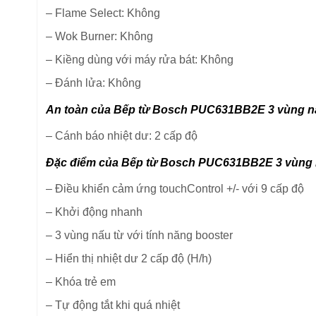
–
Flame Select: Không
–
Wok Burner: Không
–
Kiềng dùng với máy rửa bát: Không
–
Đánh lửa: Không
An toàn của Bếp từ Bosch PUC631BB2E 3 vùng n
–
Cánh báo nhiệt dư: 2 cấp độ
Đặc điểm của Bếp từ Bosch PUC631BB2E 3 vùng
–
Điều khiển cảm ứng touchControl +/- với 9 cấp độ
–
Khởi động nhanh
–
3 vùng nấu từ với tính năng booster
–
Hiển thị nhiệt dư 2 cấp độ (H/h)
–
Khóa trẻ em
–
Tự động tắt khi quá nhiệt