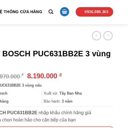
Ệ THỐNG CỬA HÀNG
0936.080.365
 BOSCH PUC631BB2E 3 vùng
Giá
Giá
8.190.000
₫
₫
.970.000
gốc
hiện
UC631BB2E 3 vùng nấu
là:
tại
14.970.000 ₫.
là:
osch
Xuất xứ:
Tây Ban Nha
8.190.000 ₫.
hàng
Bảo hành:
3 năm
CH PUC631BB2E
nhập khẩu chính hãng giá
ựa chọn hoàn hảo cho căn bếp của bạn