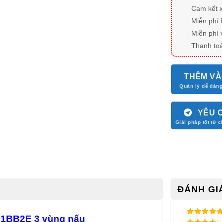
Cam kết 
Miễn phí 
Miễn phí 
Thanh toá
THÊM VÀ
YÊU 
ĐÁNH GIÁ
31BB2E 3 vùng nấu
5
/ 5 điểm