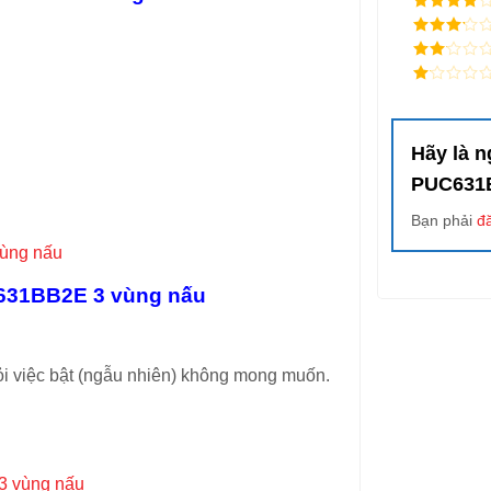
4
/ 5
điểm
3
/ 5
điểm
2
/
5
1
điểm
/
5
điểm
Hãy là 
PUC631
Bạn phải
đ
C631BB2E 3 vùng nấu
i việc bật (ngẫu nhiên) không mong muốn.