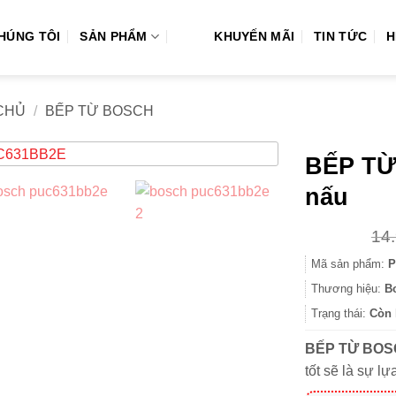
CHÚNG TÔI
SẢN PHẨM
KHUYẾN MÃI
TIN TỨC
H
CHỦ
/
BẾP TỪ BOSCH
BẾP TỪ
nấu
14
Mã sản phẩm:
P
Thương hiệu:
B
Trạng thái:
Còn 
BẾP TỪ BOS
tốt sẽ là sự l