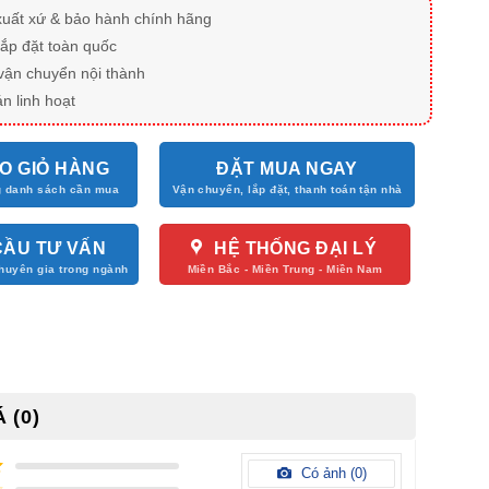
xuất xứ & bảo hành chính hãng
lắp đặt toàn quốc
vận chuyển nội thành
n linh hoạt
O GIỎ HÀNG
ĐẶT MUA NGAY
CẦU TƯ VẤN
HỆ THỐNG ĐẠI LÝ
 (0)
Có ảnh (
0
)