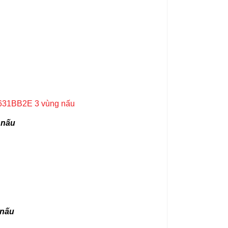
 nấu
 nấu