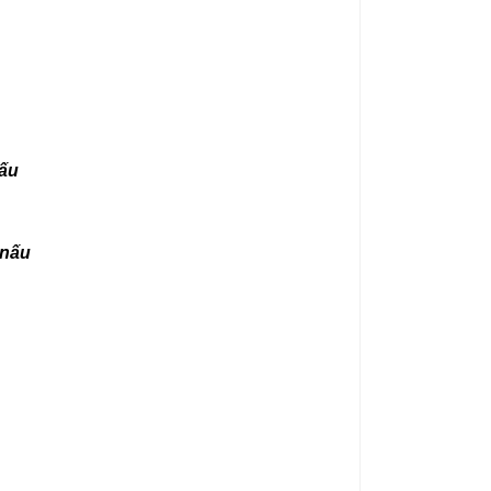
ấu
 nấu