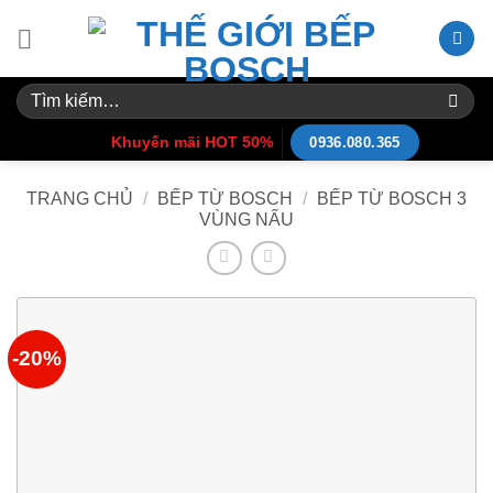
Skip
to
content
Tìm
kiếm:
Khuyến mãi HOT 50%
0936.080.365
TRANG CHỦ
/
BẾP TỪ BOSCH
/
BẾP TỪ BOSCH 3
VÙNG NẤU
-20%