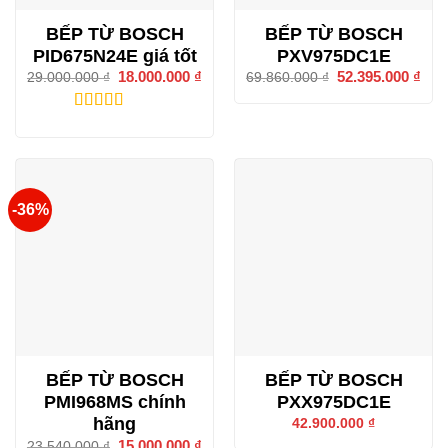
BẾP TỪ BOSCH
BẾP TỪ BOSCH
PID675N24E giá tốt
PXV975DC1E
Giá
18.000.000
₫
Giá
Giá
52.395.000
₫
Giá
29.000.000
₫
69.860.000
₫
gốc
hiện
gốc
hiện
là:
tại
là:
tại
29.000.000 ₫.
là:
69.860.000 ₫.
là:
3.50
/ 5
18.000.000 ₫.
52.3
điểm
-36%
BẾP TỪ BOSCH
BẾP TỪ BOSCH
PMI968MS chính
PXX975DC1E
hãng
42.900.000
₫
Giá
15.000.000
₫
Giá
23.540.000
₫