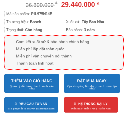
Giá
Giá
29.440.000
₫
₫
36.800.000
gốc
hiện
Mã sản phẩm:
PIL975N14E
là:
tại
36.800.000 ₫.
là:
Thương hiệu:
Bosch
Xuất xứ:
Tây Ban Nha
29.440.000
Trạng thái:
Còn hàng
Bảo hành:
3 năm
Cam kết xuất xứ & bảo hành chính hãng
Miễn phí lắp đặt toàn quốc
Miễn phí vận chuyển nội thành
Thanh toán linh hoạt
THÊM VÀO GIỎ HÀNG
ĐẶT MUA NGAY
YÊU CẦU TƯ VẤN
HỆ THỐNG ĐẠI LÝ