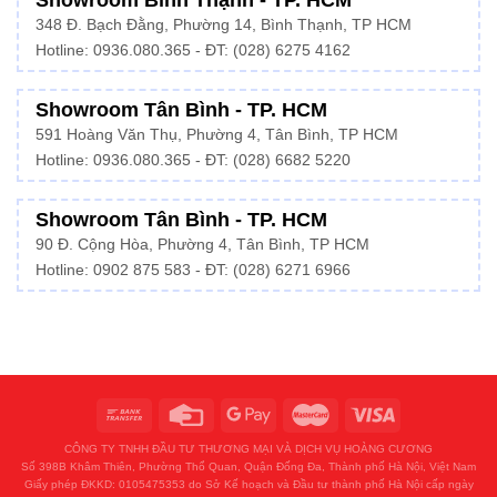
Showroom Bình Thạnh - TP. HCM
348 Đ. Bạch Đằng, Phường 14, Bình Thạnh, TP HCM
Hotline:
0936.080.365
- ĐT: (028) 6275 4162
Showroom Tân Bình - TP. HCM
591 Hoàng Văn Thụ, Phường 4, Tân Bình, TP HCM
Hotline:
0936.080.365
- ĐT: (028) 6682 5220
Showroom Tân Bình - TP. HCM
90 Đ. Cộng Hòa, Phường 4, Tân Bình, TP HCM
Hotline: 0902 875 583 - ĐT: (028) 6271 6966
CÔNG TY TNHH ĐẦU TƯ THƯƠNG MẠI VÀ DỊCH VỤ HOÀNG CƯƠNG
Số 398B Khâm Thiên, Phường Thổ Quan, Quận Đống Đa, Thành phố Hà Nội, Việt Nam
Giấy phép ĐKKD: 0105475353 do Sở Kế hoạch và Đầu tư thành phố Hà Nội cấp ngày