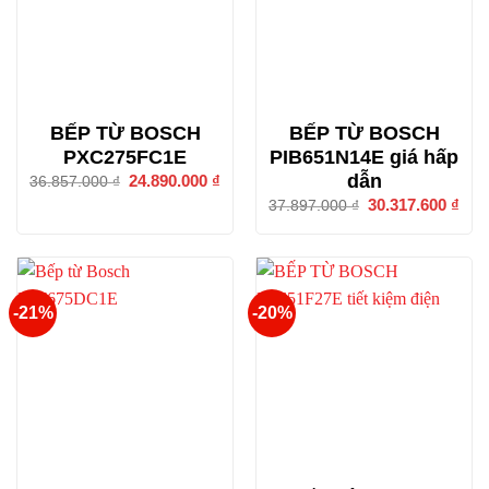
BẾP TỪ BOSCH
BẾP TỪ BOSCH
PXC275FC1E
PIB651N14E giá hấp
dẫn
Giá
24.890.000
₫
Giá
36.857.000
₫
gốc
hiện
Giá
30.317.600
₫
Giá
37.897.000
₫
là:
tại
gốc
hiện
36.857.000 ₫.
là:
là:
tại
24.890.000 ₫.
37.897.000 ₫.
là:
30.3
-21%
-20%