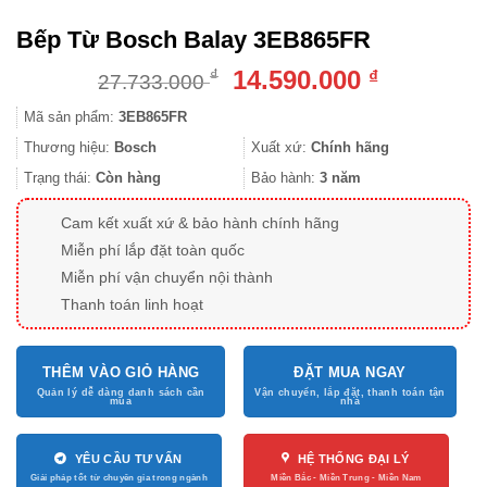
Bếp Từ Bosch Balay 3EB865FR
Giá
Giá
14.590.000
₫
₫
27.733.000
gốc
hiện
Mã sản phẩm:
3EB865FR
là:
tại
27.733.000 ₫.
là:
Thương hiệu:
Bosch
Xuất xứ:
Chính hãng
14.590.000
Trạng thái:
Còn hàng
Bảo hành:
3 năm
Cam kết xuất xứ & bảo hành chính hãng
Miễn phí lắp đặt toàn quốc
Miễn phí vận chuyển nội thành
Thanh toán linh hoạt
THÊM VÀO GIỎ HÀNG
ĐẶT MUA NGAY
YÊU CẦU TƯ VẤN
HỆ THỐNG ĐẠI LÝ