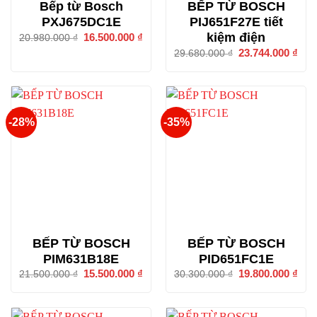
Bếp từ Bosch
BẾP TỪ BOSCH
PXJ675DC1E
PIJ651F27E tiết
kiệm điện
Giá
16.500.000
₫
Giá
20.980.000
₫
gốc
hiện
Giá
23.744.000
₫
Giá
29.680.000
₫
là:
tại
gốc
hiện
20.980.000 ₫.
là:
là:
tại
16.500.000 ₫.
29.680.000 ₫.
là:
23.7
-28%
-35%
BẾP TỪ BOSCH
BẾP TỪ BOSCH
PIM631B18E
PID651FC1E
Giá
15.500.000
₫
Giá
Giá
19.800.000
₫
Giá
21.500.000
₫
30.300.000
₫
gốc
hiện
gốc
hiện
là:
tại
là:
tại
21.500.000 ₫.
là:
30.300.000 ₫.
là:
15.500.000 ₫.
19.8