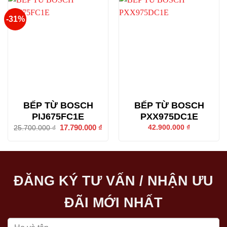
-31%
BẾP TỪ BOSCH
BẾP TỪ BOSCH
PIJ675FC1E
PXX975DC1E
Giá
17.790.000
₫
Giá
42.900.000
₫
25.700.000
₫
gốc
hiện
là:
tại
25.700.000 ₫.
là:
17.790.000 ₫.
ĐĂNG KÝ TƯ VẤN / NHẬN ƯU
ĐÃI MỚI NHẤT