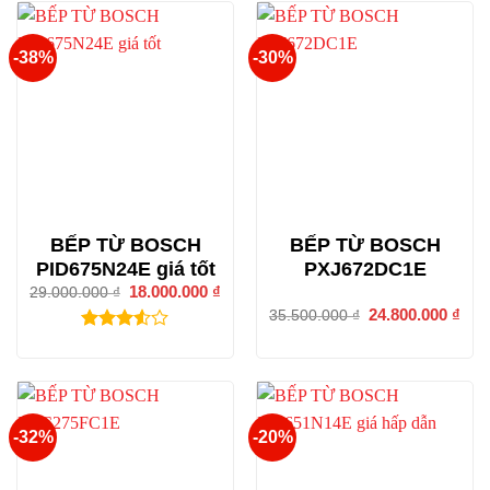
-38%
-30%
BẾP TỪ BOSCH
BẾP TỪ BOSCH
PID675N24E giá tốt
PXJ672DC1E
Giá
18.000.000
₫
Giá
29.000.000
₫
gốc
hiện
Giá
24.800.000
₫
Giá
35.500.000
₫
là:
tại
gốc
hiện
29.000.000 ₫.
là:
là:
tại
3.50
/ 5
18.000.000 ₫.
35.500.000 ₫.
là:
điểm
24.8
-32%
-20%