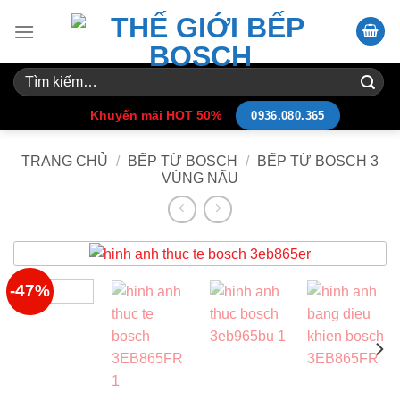
Skip
to
content
Tìm
kiếm:
Khuyến mãi HOT 50%
0936.080.365
TRANG CHỦ
/
BẾP TỪ BOSCH
/
BẾP TỪ BOSCH 3
VÙNG NẤU
-47%