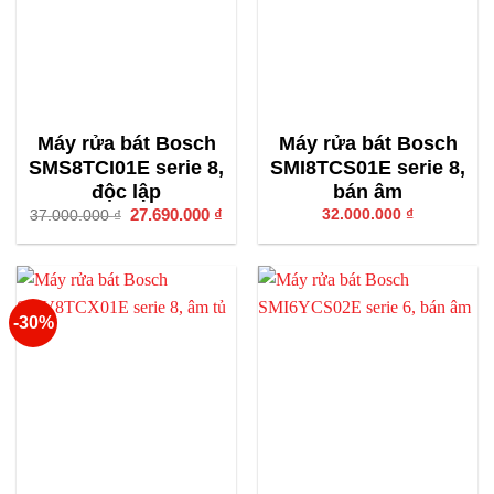
Máy rửa bát Bosch
Máy rửa bát Bosch
SMS8TCI01E serie 8,
SMI8TCS01E serie 8,
độc lập
bán âm
Giá
27.690.000
₫
Giá
32.000.000
₫
37.000.000
₫
gốc
hiện
là:
tại
37.000.000 ₫.
là:
27.690.000 ₫.
-30%