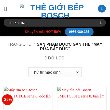
Skip
to
content
Tìm
kiếm:
Khuyến mãi HOT 50%
0936.080.365
TRANG CHỦ
/
SẢN PHẨM ĐƯỢC GẮN THẺ “MÁY
RỬA BÁT ĐỨC”
BỘ LỌC
-25%