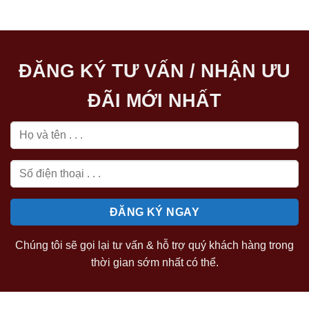
48.750.000 ₫.
là:
24.000.000 ₫.
ĐĂNG KÝ TƯ VẤN / NHẬN ƯU
ĐÃI MỚI NHẤT
Chúng tôi sẽ gọi lại tư vấn & hỗ trợ quý khách hàng trong
thời gian sớm nhất có thể.