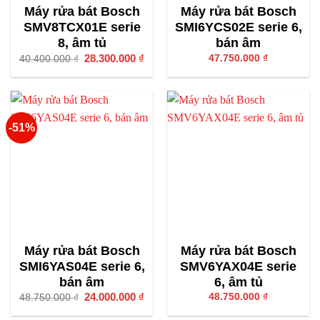
Máy rửa bát Bosch
Máy rửa bát Bosch
SMV8TCX01E serie
SMI6YCS02E serie 6,
8, âm tủ
bán âm
Giá
28.300.000
₫
Giá
47.750.000
₫
40.400.000
₫
gốc
hiện
là:
tại
40.400.000 ₫.
là:
28.300.000 ₫.
-51%
Máy rửa bát Bosch
Máy rửa bát Bosch
SMI6YAS04E serie 6,
SMV6YAX04E serie
bán âm
6, âm tủ
Giá
24.000.000
₫
Giá
48.750.000
₫
48.750.000
₫
gốc
hiện
là:
tại