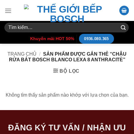
Skip
to
content
Tìm
kiếm:
Khuyến mãi HOT 50%
0936.080.365
TRANG CHỦ
/
SẢN PHẨM ĐƯỢC GẮN THẺ “CHẬU
RỬA BÁT BOSCH BLANCO LEXA 8 ANTHRACITE”
BỘ LỌC
Không tìm thấy sản phẩm nào khớp với lựa chọn của bạn.
ĐĂNG KÝ TƯ VẤN / NHẬN ƯU