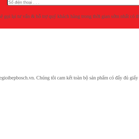
ẽ gọi lại tư vấn & hỗ trợ quý khách hàng trong thời gian sớm nhất có t
oibepbosch.vn. Chúng tôi cam kết toàn bộ sản phẩm có đẩy đủ giấy t