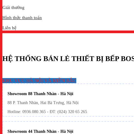
Giải thưởng
Hình thức thanh toán
Liên hệ
HỆ THỐNG BÁN LẺ THIẾT BỊ BẾP B
KHU VỰC HÀ NỘI VÀ MIỀN BẮC
Showroom 88 Thanh Nhàn - Hà Nội
88 P. Thanh Nhàn, Hai Bà Trưng, Hà Nội
Hotline:
0936.080.365
- ĐT: (024) 320 65 265
Showroom 44 Thanh Nhàn - Hà Nội