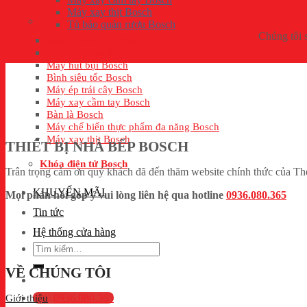
Máy xay thịt Bosch
Đồ gia dụng Bosch
Tủ bảo quản rượu Bosch
Chúng tôi s
Máy pha cà phê Bosch
Máy trộn Bosch
Máy hút bụi Bosch
Bình siêu tốc Bosch
Máy ép trái cây Bosch
Máy xay cầm tay Bosch
Bàn là Bosch
Máy chế biến thực phẩm đa năng Bosch
Máy xay thịt Bosch
THIẾT BỊ NHÀ BẾP BOSCH
Khóa điện tử Bosch
Trân trọng cảm ơn quý khách đã đến thăm website chính thức của Thegi
KHUYẾN MÃI
Mọi phản hồi góp ý vui lòng liên hệ qua hotline
0936.080.365
Tin tức
Hệ thống cửa hàng
Tìm
kiếm:
VỀ CHÚNG TÔI
Giới thiệu
0936.080.365