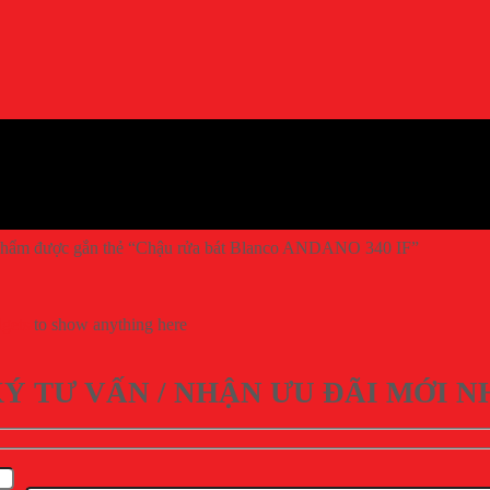
hẩm được gắn thẻ “Chậu rửa bát Blanco ANDANO 340 IF”
gets
to show anything here
Ý TƯ VẤN / NHẬN ƯU ĐÃI MỚI N