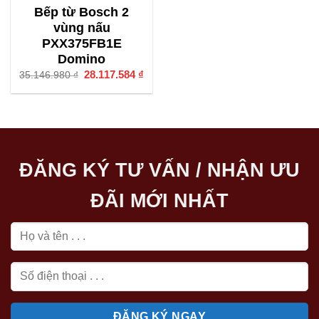
Bếp từ Bosch 2
vùng nấu
PXX375FB1E
Domino
Giá
28.117.584
₫
Giá
35.146.980
₫
gốc
hiện
là:
tại
35.146.980 ₫.
là:
28.117.584 ₫.
ĐĂNG KÝ TƯ VẤN / NHẬN ƯU
ĐÃI MỚI NHẤT