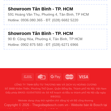
Showroom Tân Bình - TP. HCM
591 Hoàng Văn Thụ, Phường 4, Tân Bình, TP HCM
Hotline:
0936.080.365
- ĐT: (028) 6682 5220
Showroom Tân Bình - TP. HCM
90 Đ. Cộng Hòa, Phường 4, Tân Bình, TP HCM
Hotline: 0902 875 583 - ĐT: (028) 6271 6966
CÔNG TY TNHH ĐẦU TƯ THƯƠNG MẠI VÀ DỊCH VỤ HOÀNG CƯƠNG
Số 398B Khâm Thiên, Phường Thổ Quan, Quận Đống Đa, Thành phố Hà Nội, Việt Nam
Giấy phép ĐKKD: 0105475353 do Sở Kế hoạch và Đầu tư thành phố Hà Nội cấp ngày
8/9/2011
Website đang chạy thử nghiệm chờ đăng ký với Bộ công thương
Copyright © 2026 - Thegioibepbosch.com.vn - Website bán lẻ Bosch tại
VN - Nhập khẩu trực tiếp từ NPP Bosch chính thức tại Việt Nam là