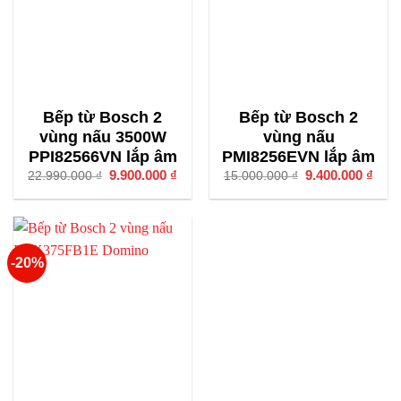
Bếp từ Bosch 2
Bếp từ Bosch 2
vùng nấu 3500W
vùng nấu
PPI82566VN lắp âm
PMI8256EVN lắp âm
Giá
9.900.000
₫
Giá
Giá
9.400.000
₫
Giá
22.990.000
₫
15.000.000
₫
gốc
hiện
gốc
hiện
là:
tại
là:
tại
22.990.000 ₫.
là:
15.000.000 ₫.
là:
9.900.000 ₫.
9.40
-20%