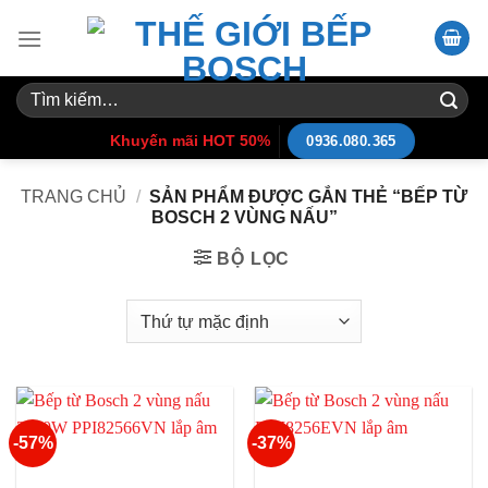
Skip
to
content
Tìm
kiếm:
Khuyến mãi HOT 50%
0936.080.365
TRANG CHỦ
/
SẢN PHẨM ĐƯỢC GẮN THẺ “BẾP TỪ
BOSCH 2 VÙNG NẤU”
BỘ LỌC
-57%
-37%