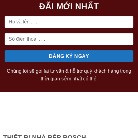
ĐÃI MỚI NHẤT
Chúng tôi sẽ gọi lại tư vấn & hỗ trợ quý khách hàng trong
thời gian sớm nhất có thể.
THIẾT BỊ NHÀ BẾP BOSCH