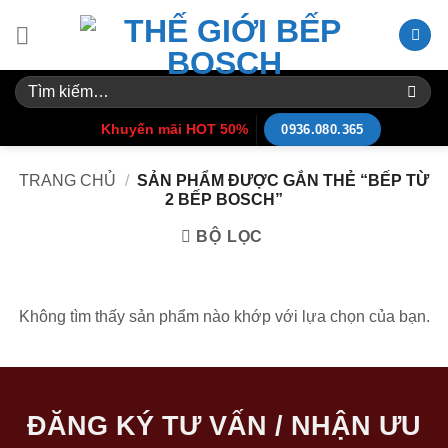
Skip
to
content
Tìm
kiếm:
Khuyến mãi HOT 50%
0936.080.365
TRANG CHỦ
/
SẢN PHẨM ĐƯỢC GẮN THẺ “BẾP TỪ
2 BẾP BOSCH”
BỘ LỌC
Không tìm thấy sản phẩm nào khớp với lựa chọn của bạn.
ĐĂNG KÝ TƯ VẤN / NHẬN ƯU